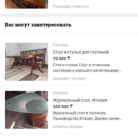
метр. В собранном виде длина 2,5
Павлодар, 5 августа
метра
Вас могут заинтересовать
Реклама
Стол и стулья для гостиной
70 000 ₸
Стол и стулья 12шт в отличном
состоянии и хорошего качества,живу
Шымкенте на востоке мкр, 80мын,
Шымкент, сегодня
договорная цена
Реклама
Журнальный стол. Италия
200 000 ₸
Журнальный стол в гостиную.
Производство Италия. Дерево, каленое
матовое стекло. Скрытый
Алматы, сегодня
декоративный секретер для хранения
вещей. Размер ширина 95см, высота