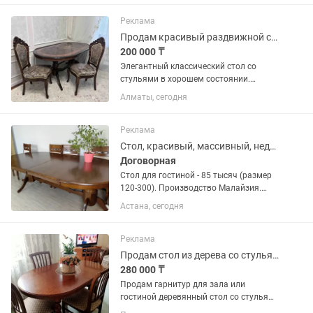
Реклама
Продам красивый раздвижной стол со стульями в классическом стиле.
200 000 ₸
Элегантный классический стол со
стульями в хорошем состоянии.
Раздвижной механизм Качественное
Алматы, сегодня
покрытие с красивым древесным
узором Прочная и устойчивая
конструкция Подойдет для...
Реклама
Стол, красивый, массивный, недорого!
Договорная
Стол для гостиной - 85 тысяч (размер
120-300). Производство Малайзия.
Крепкий, очень хорошего качества и
Астана, сегодня
состояния. Разборка и самовывоз.
Реклама
Продам стол из дерева со стульями
280 000 ₸
Продам гарнитур для зала или
гостиной деревянный стол со стульями
( 4 стула,спинки высокие) классический