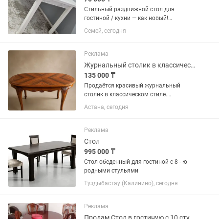
Стильный раздвижной стол для
гостиной / кухни — как новый!
Идеальное решение для тех, кто любит
Семей, сегодня
принимать гостей. Современный
дизайн под мрамор отлично впишется
в любой интерьер — от минимализма
Реклама
до...
Журнальный столик в классическом стиле резной, с красивой столешницей
135 000 ₸
Продаётся красивый журнальный
столик в классическом стиле.
Эффектная столешница с
Астана, сегодня
декоративной раскладкой дерева,
изящная резьба и фигурные ножки
придают ему благородный и дорогой
Реклама
вид. Стол...
Стол
995 000 ₸
Стол обеденный для гостиной с 8 - ю
родными стульями
Туздыбастау (Калинино), сегодня
Реклама
Продам Стол в гостиную с 10 стулями в хорошем состоянии