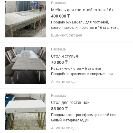
45см. Был куплен за 560000 в
Реклама
мебельном...
Мебель для гостиной стол и 16 стульев б/у
400 000 ₸
Продаю б/у мебель для гостиной,
состояние отличное стол и 16 стульев,
цвет слоновая кость
Шымкент, сегодня
Реклама
Стол и стулья
70 000 ₸
Раздвижной стол + 6 стульев
Продаётся красивая и современная
обеденная группа для дома, кухни,
Алматы, сегодня
гостиной или террасы. В комплекте:
большой раздвижной стол -при
необходимости увеличивается в...
Реклама
Стол для гостинной
85 000 ₸
Продам стол трансформер новый цвет
белый материал МДФ
Алматы, сегодня