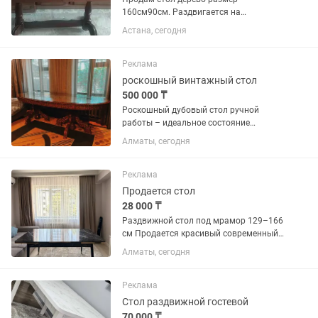
160см90см. Раздвигается на
210см90см
Астана, сегодня
Реклама
роскошный винтажный стол
500 000 ₸
Роскошный дубовый стол ручной
работы – идеальное состояние
Продаётся винтажный стол, для
Алматы, сегодня
любителей старинной мебели из
массива дуба с богатой резьбой и
лакированной поверхностью. Стол
Реклама
выполнен в...
Продается стол
28 000 ₸
Раздвижной стол под мрамор 129–166
см Продается красивый современный
обеденный стол в отличном состоянии.
Алматы, сегодня
Размер в сложенном виде — 129×80 см,
в разложенном — 166×80 см, высота 75
см. Легко...
Реклама
Стол раздвижной гостевой
70 000 ₸