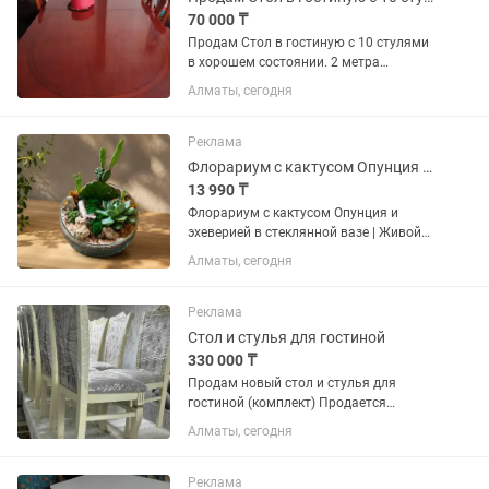
70 000 ₸
Продам Стол в гостиную с 10 стулями
в хорошем состоянии. 2 метра
собранный, полностью 3 метра где то
Алматы, сегодня
Реклама
Флорариум с кактусом Опунция и эхеверией в стеклянной вазе Живой мини-сад
13 990 ₸
Флорариум с кактусом Опунция и
эхеверией в стеклянной вазе | Живой
мини-сад | Ручная работа Описание:
Алматы, сегодня
Создайте уютный уголок природы у
себя дома с авторским флорариумом
ручной работы. Композиция...
Реклама
Стол и стулья для гостиной
330 000 ₸
Продам новый стол и стулья для
гостиной (комплект) Продается
абсолютно новый комплект мебели
Алматы, сегодня
для гостиной: большой обеденный
стол и 12 стульев. Мебель не
использовалась, в идеальном
Реклама