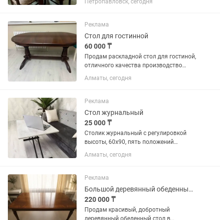
Петропавловск, сегодня
вариант ,в пользовании был мало
времени ,все в идеальном состоянии,
Реклама
Стол для гостинной
60 000 ₸
Продам раскладной стол для гостиной,
отличного качества производство
Беларусь. Имеется 2 части по 40см для
Алматы, сегодня
удлинения. Полная длина 240см
ширина 90см. Торг незначительный.
Реклама
Стол журнальный
25 000 ₸
Столик журнальный с регулировкой
высоты, 60х90, пять положений
высоты. Цвет Цемент светлый.
Алматы, сегодня
Красиво смотрится. Для гостиной,
покушать перед телевизором, с
ноутбуком фрилансером работать,
Реклама
сделать...
Большой деревянный обеденный стол в классическом стиле
220 000 ₸
Продам красивый, добротный
деревянный обеденный стол в