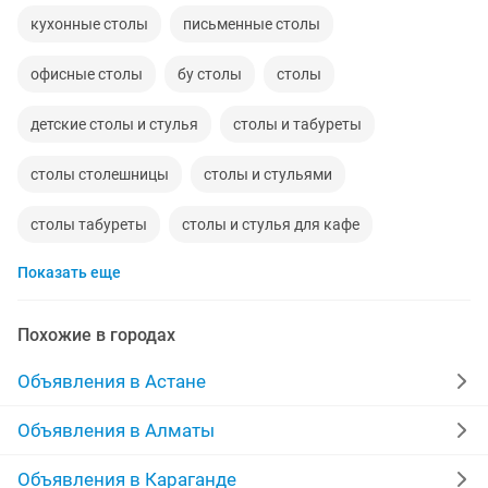
кухонные столы
письменные столы
офисные столы
бу столы
столы
детские столы и стулья
столы и табуреты
столы столешницы
столы и стульями
столы табуреты
столы и стулья для кафе
Показать еще
столы рабочие
столы для бильярды
столы новые
складные столы
столы большие
Похожие в городах
Объявления в Астане
Объявления в Алматы
Объявления в Караганде