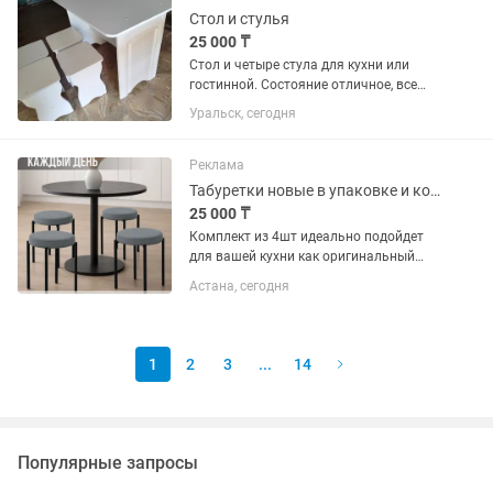
состоянии, без...
Стол и стулья
25 000 ₸
Стол и четыре стула для кухни или
гостинной. Состояние отличное, все
крепкое и надежное.
Уральск, сегодня
Реклама
Табуретки новые в упаковке и коробке
25 000 ₸
Комплект из 4шт идеально подойдет
для вашей кухни как оригинальный
предмет мебели для дома. Наши
Астана, сегодня
табуретки универсальной круглой
формы украсят обеденную зону,
квартиры, дачи или даже офиса.
Благодаря...
1
2
3
...
14
Популярные запросы