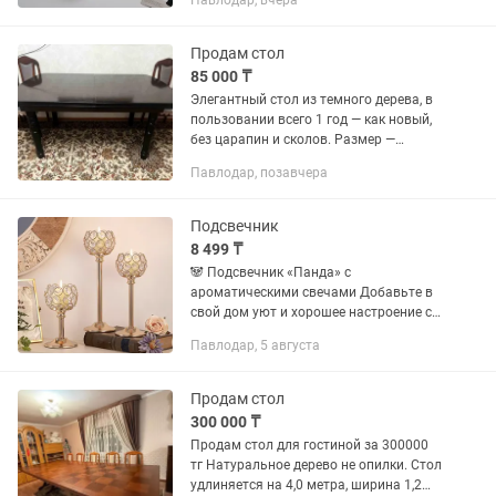
Павлодар, вчера
панды. Милый дизайн станет
украшением интерьера, а теплый свет
свечи...
Продам стол
85 000 ₸
Элегантный стол из темного дерева, в
пользовании всего 1 год — как новый,
без царапин и сколов. Размер —
160×90 см, в раздвижном виде — 200
Павлодар, позавчера
см. Прочный, устойчивый, подходит
как для кухни, так и для...
Подсвечник
8 499 ₸
🐼 Подсвечник «Панда» с
ароматическими свечами Добавьте в
свой дом уют и хорошее настроение с
очаровательным подсвечником в виде
Павлодар, 5 августа
панды. Милый дизайн станет
украшением интерьера, а теплый свет
свечи...
Продам стол
300 000 ₸
Продам стол для гостиной за 300000
тг Натуральное дерево не опилки. Стол
удлиняется на 4,0 метра, ширина 1,2