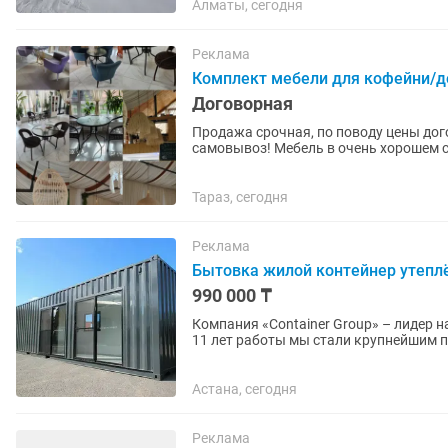
Алматы, сегодня
Реклама
Комплект мебели для кофейни/до
Договорная
Продажа срочная, по поводу цены дого
самовывоз! Мебель в очень хорошем состоянии. Подойдут и для частного использования и
для бизнеса 1 этаж...
Тараз, сегодня
Реклама
Бытовка жилой контейнер утепл
990 000 ₸
Компания «Container Group» – лидер 
11 лет работы мы стали крупнейшим поста
преимущества: -Широкий ассортимент.
Астана, сегодня
Реклама