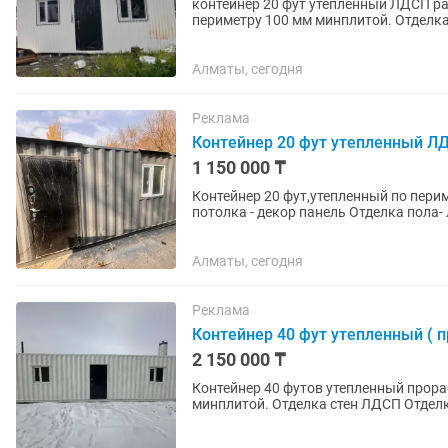
контейнер 20 фут утепленный ЛДСП ра
периметру 100 мм минплитой. Отделка 
пола - линолеум. Проведено...
Алматы, сегодня
Реклама
Контейнер 20 фут утепленный Л
1 150 000 ₸
Контейнер 20 фут,утепленный по пери
потолка - декор панель Отделка пола
светильник , розетка Окно11м...
Алматы, сегодня
Реклама
Контейнер 40 фут утепленный ( п
2 150 000 ₸
Контейнер 40 футов утепленный прора
минплитой. Отделка стен ЛДСП Отделка
Проведено электричество,...