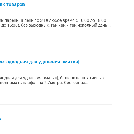
ик товаров
к парень. В день по 3ч в любое время с 10:00 до 18:00
до 15:00), без выходных, так как и так неполный день.
светодиодная для удаления вмятин]
диодная для удаления вмятин], 6 полос на штативе из
 поднимать плафон на 2,7метра. Состояние
...
я