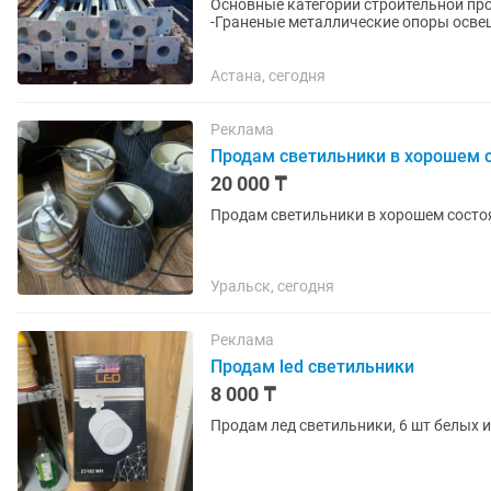
Основные категории строительной продукции: Осветительное оборудование
-Граненые металлические опоры осве
другое осветительное...
Астана, сегодня
Реклама
Продам светильники в хорошем с
20 000 ₸
Продам светильники в хорошем состо
Уральск, сегодня
Реклама
Продам led светильники
8 000 ₸
Продам лед светильники, 6 шт белых и 