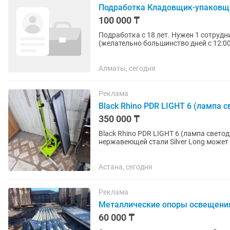
Подработка Кладовщик-упаковщ
100 000 ₸
Подработка с 18 лет. Нужен 1 сотрудни
(желательно большинство дней с 12:00 
Вечернее, ночное...
Алматы, сегодня
Реклама
Black Rhino PDR LIGHT 6 (лампа 
350 000 ₸
Black Rhino PDR LIGHT 6 (лампа свето
нержавеющей стали Silver Long может
новая.легкий, имеющий эргономичную
Астана, сегодня
Реклама
Металлические опоры освещени
60 000 ₸