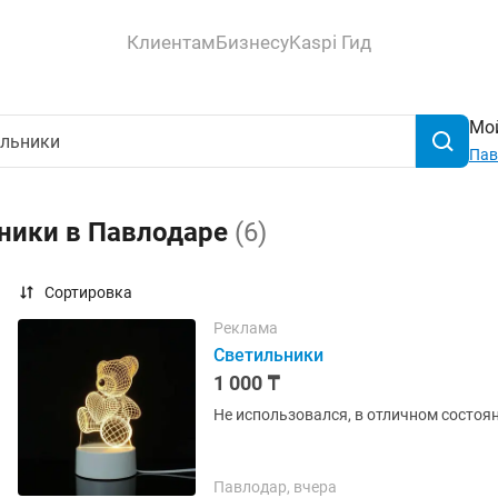
Клиентам
Бизнесу
Kaspi Гид
Мой
Пав
ьники в Павлодаре
(6)
Сортировка
Реклама
Светильники
1 000 ₸
Не использовался, в отличном состоя
Павлодар, вчера