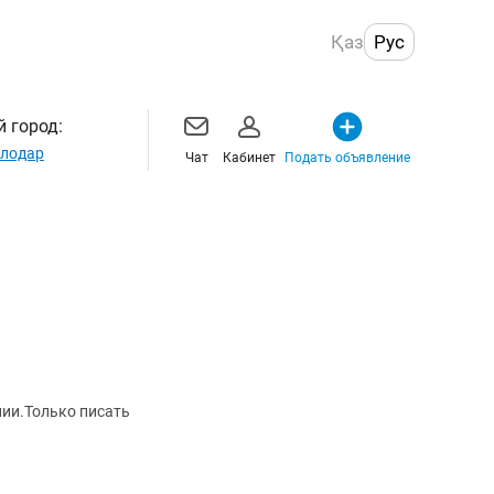
Қаз
Рус
 город:
лодар
Чат
Кабинет
Подать объявление
нии.Только писать