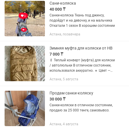
Сани-коляска
40 000 ₸
Санки-коляска Ткань под джинсу,
подойдут и на девочку, и на мальчика
Откатали 1 сезон В хорошем состоянии
Астана, позавчера
Зимняя муфта для коляски от HB
7 000 ₸
🍼 Теплый конверт (муфта) для коляски
/ автолюльки В отличном состоянии,
использовался аккуратно. 🔹 Цвет —
бежевый (универсальный, подойдет и
Астана, 5 августа
мальчику, и девочке) 🔹 Мягкий флис
внутри, утепленный...
Продам санки-коляску
30 000 ₸
Санки-коляски в отличном состоянии,
продаю за 25 000 тенге, самовывоз.
Астана, 4 августа