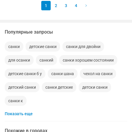
1
2
3
4
Популярные запросы
санки
детские санки
санки для двойни
для осанки
санкий
санки хорошем состоянии
детские санки б у
санки шана
чехол на санки
детский санки
санки детские
детски санки
санки к
Показать еще
Похожие в городах