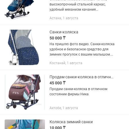
высокопрочный стальной каркас,
удобный механизм качания
сглаживает движение коляски по
Астана, 1 августа
неровностям автоматическое
изменение угла наклона спинки при
складывании,...
Санки-коляска
50 000 ₸
На пришлю фото видео. Санки-коляска
удобное и безопасное средство для
зимних прогулок с вашим малышом.
Эта модель сочетает в себе комфорт,
Костанай, 1 августа
стильный дизайн и высокое качество,
что делает ее идеальным...
Продам санки-коляска в отличном состоянии фирмы Ника
45 000 ₸
Продам санки-коляска в отличном
состоянии фирмы Ника
Актобе, 1 августа
Коляска зимний санки
10 000 ₸