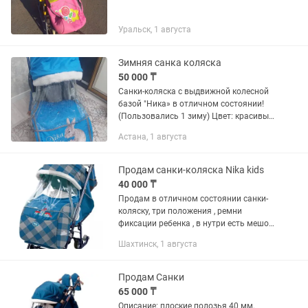
Уральск, 1 августа
Зимняя санка коляска
50 000 ₸
Санки-коляска с выдвижной колесной
базой "Ника» в отличном состоянии!
(Пользовались 1 зиму) Цвет: красивый
голубой можно для мальчика и
Астана, 1 августа
девочку с рисунком зайца -
высокопрочный стальной каркас -...
Продам санки-коляска Nika kids
40 000 ₸
Продам в отличном состоянии санки-
коляску, три положения , ремни
фиксации ребенка , в нутри есть мешок
для ребенка , сумка ,варежки ,тен от
Шахтинск, 1 августа
ветра.
Продам Санки
65 000 ₸
Описание: плоские полозья 40 мм,