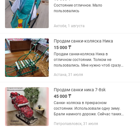
Состояние отличное. Мало
пользовались
Актобе, 1 августа
Продам санки-коляска Ника
15 000 ₸
Продам санки-коляска Ника в
отличном состоянии. Толком не
пользовались. Мне нужно чтоб сразу
забрали не тратьте мое, ваше время.
Астана, 31 июля
Цена 15 тыс.
Продам санки ника 7-8sk
45 000 ₸
Санки- коляска в прекрасном
состоянии. Использовали одну зиму.
Брали намного дороже. Сейчас таких
нигде нет. Очень удобные, практичные,
Петропавловск, 31 июля
легкие, теплые. В комплекте тент,
варежки, сумка, матрасик