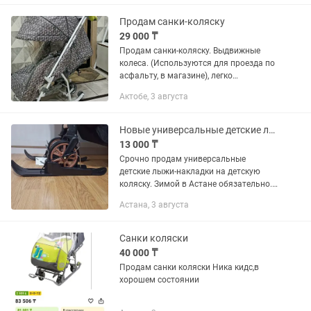
Продам санки-коляску
29 000 ₸
Продам санки-коляску. Выдвижные
колеса. (Используются для проезда по
асфальту, в магазине), легко
переставляются на полозья. Спинка
Актобе, 3 августа
регулируется шнуровкой от лежачего
до сидячего положения. Ручка...
Новые универсальные детские лыжи-накладки на детскую коляску
13 000 ₸
Срочно продам универсальные
детские лыжи-накладки на детскую
коляску. Зимой в Астане обязательно.
Комфорт мамочкам возить детей.
Астана, 3 августа
Почти новые, не использовали так как
подарили санки.
Санки коляски
40 000 ₸
Продам санки коляски Ника кидс,в
хорошем состоянии