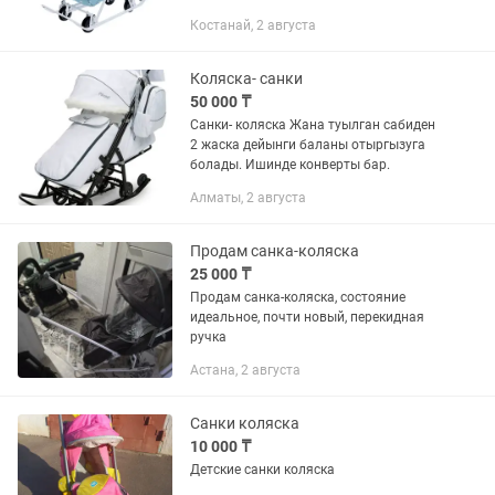
около 5 раз, поэтому санки
Костанай, 2 августа
практически как новые. ✅ Очень
удобные и теплые. ✅ Большой...
Коляска- санки
50 000 ₸
Санки- коляска Жана туылган сабиден
2 жаска дейынги баланы отыргызуга
болады. Ишинде конверты бар.
Алматы, 2 августа
Продам санка-коляска
25 000 ₸
Продам санка-коляска, состояние
идеальное, почти новый, перекидная
ручка
Астана, 2 августа
Санки коляска
10 000 ₸
Детские санки коляска