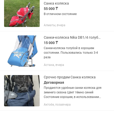
Санка коляска
55 000 ₸
В отличном состояние
Алматы, вчера
Санки-коляска Nika DB1/4 голубой
15 000 ₸
Санки-коляска голубой в хорошем
состоянии. Пользовались только 3-4
раза
Астана, вчера
Срочно продам Санка коляска
Договорная
Продаются удобные санки коляска для
зимнего сезона Цвет тёмно синий
Состояние хорошее, в использовании
были аккуратно Ручка регулируется
Актобе, позавчера
назад и вперёд Удобная конструкция
для управления Комфортное...