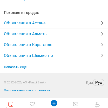
работа перфоратором
сматрфон
порфель
Похожие в городах
Объявления в Астане
Объявления в Алматы
Объявления в Караганде
Объявления в Шымкенте
Объявления в Усть-Каменогорске
Показать еще
Объявления в Актобе
Қаз
Рус
© 2012-2026, АО «Kaspi Bank»
Объявления в Костанае
Пользовательское соглашение
Объявления в Уральске