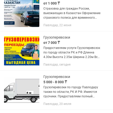
от 1 000 ₸
Страховка для граждан России,
выезжающих в Казахстан Оформление
страхового полиса для временного
въезда в Казахстан сроком от 15 дней
Павлодар, 22 июня
до 12 месяцев. ✔ Быстрое оформление
✔ Электронный полис ✔ Для...
Грузоперевозки
от 7 000 ₸
Предоставляем услуги Грузоперевозок
по городу области РК и РФ Длинна
4.30м Высота 2.35м Ширина 2.20м Все
виды погрузки:задняя,боковая,верхняя
Павлодар, сегодня
Перевозим все Оборудование
,Домашний переезд,Офисный...
Грузоперевозки
5 000 - 8 000 ₸
Грузоперевозки по городу Павлодару
также по области, РК И РФ. Имеются
грузчики. Предоставляем полный
пакет документов. Прием оплаты
Павлодар, 20 июля
Каспий. Также выдаем чеки счет на
оплату, для фирм. Все остальные...