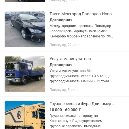
Павлодар, 30 июля
Такси Межгород Павлодар-Новосибирск
Договорная
Междугородние перевозки Павлодар-
новосибирск- Барнаул-Омск-Томск-
Кемерово любое направление по РФ
индивидуальные поездки
Павлодар, 22 июля
Услуга манипулятора
Договорная
Услуги манипулятора Man
грузоподъёмность стрелы 3.6 тонн ,
грузоподъёмность машины 12 тонн
Длина борта 6.40-2.50 Высота подъема
Павлодар, 5 июля
10 метров Межгород, РФ, Город, Форма
оплаты любая ! Услуги манипулятора...
Грузоперевозки Фура Длиномер Площадка Рефрижератор
10 000 - 60 000 ₸
Грузоперевозки по городу, по
Казахстану и РФ, осуществляем
грузовые перевозки, выгодные