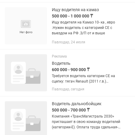
области, по Казахстану и РФ. Машины
есть всегда...
Ищу водителя на камаз
500 000 - 1 000 000 ₸
Ищу водителя на Камаз 10- ка , евро
.Нужен водитель с категорией СЕ с
выездом на РФ .З/П от и выше
Павлодар, 24 июля
Реклама
Водитель
600 000 - 900 000 ₸
Требуется водитель категории СЕ на
сцепку: тягач Renault (2011 г.в.)
полуприцеп-штора. рейсы по
Павлодар, сегодня
направлениям [РК, РФ]. Оплата труда
сдельная:от 600 000 до 900 000 тгза
месяц. Своевременная выплата,...
Водитель дальнобойщик
500 000 - 700 000 ₸
Компания «ТрансМагистраль 2030»
приглашает в свою команду водителей
(категории-Е). Оплата труда сдельная-
60 тг/км. ✅Обязанности: - Перевозки