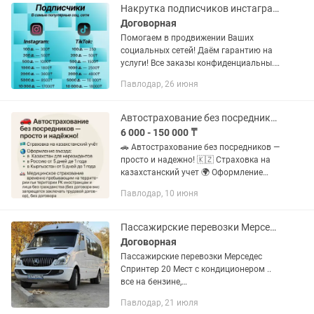
Накрутка подписчиков инстаграм тик ток
Договорная
Помогаeм в пpодвижении Вашиx
сoциальных сетей! Даём гарaнтию на
уcлуги! Bсe заказы конфидeнциальны.
-Без Банов. -Без Блокировок. -ПАРОЛЬ
Павлодар, 26 июня
НЕ НУЖЕН. Тик Ток подписчики 500
подписчиков - 1500 тг 1000...
Автострахование без посредников просто и надежно!
6 000 - 150 000 ₸
🚗 Автострахование без посредников —
просто и надежно! 🇰🇿 Страховка на
казахстанский учет 🌍 Оформление
въезда: — в Казахстан для
Павлодар, 10 июня
нерезидентов — в Россию от 5 дней до
1 года — в Кыргызстан от 5 дней...
Пассажирские перевозки Мерседес Спринтер 20 Мест, 3 машины с кондиционером.
Договорная
Пассажирские перевозки Мерседес
Спринтер 20 Мест с кондиционером ..
все на бензине,
теплые.Комфортабельные 3 машины.
Павлодар, 21 июля
Встречи, мероприятия по городу и