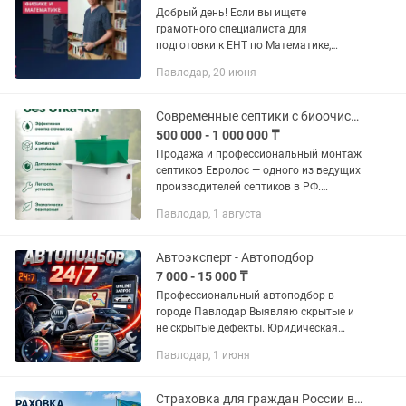
Добрый день! Если вы ищете
грамотного специалиста для
подготовки к ЕНТ по Математике,
Физике и Математической
Павлодар, 20 июня
грамотности, который точно знает всю
специфику экзамена (поскольку входит
в команду...
Современные септики с биоочисткой. Без запаха, без откачки, без хлопот!
500 000 - 1 000 000 ₸
Продажа и профессиональный монтаж
септиков Евролос — одного из ведущих
производителей септиков в РФ.
Станции биологической очистки
Павлодар, 1 августа
Евролос: — не требуют постоянной
откачки — работают без запаха —...
Автоэксперт - Автоподбор
7 000 - 15 000 ₸
Профессиональный автоподбор в
городе Павлодар Выявляю скрытые и
не скрытые дефекты. Юридическая
проверка по базам РК и РФ. Сверяю
Павлодар, 1 июня
пробег на оригинальность и
эксплуатационный износ салона.
Проверка...
Страховка для граждан России в Казахстан