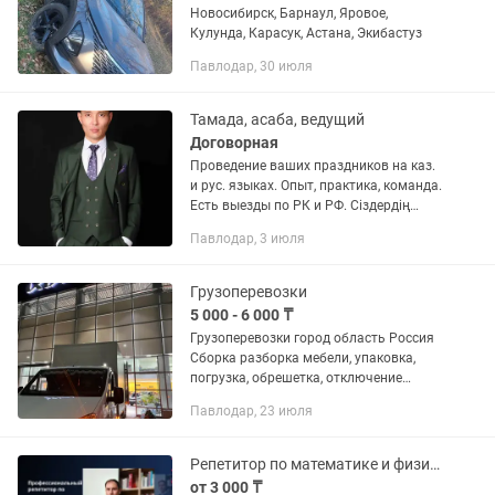
Новосибирск, Барнаул, Яровое,
Кулунда, Карасук, Астана, Экибастуз
Павлодар, 30 июля
Тамада, асаба, ведущий
Договорная
Проведение ваших праздников на каз.
и рус. языках. Опыт, практика, команда.
Есть выезды по РК и РФ. Сіздердің
мерекелеріңізді қазақша және орысша
Павлодар, 3 июля
тілде өткізу қызметі. Әккілік, тәжірибе,
команда. ҚР...
Грузоперевозки
5 000 - 6 000 ₸
Грузоперевозки город область Россия
Сборка разборка мебели, упаковка,
погрузка, обрешетка, отключение
подключение электрооборудования
Павлодар, 23 июля
Грузчики Вывоз мусорка Квартирные
переезды.в РФ РК
Репетитор по математике и физике, подготовка к ЕНТ на грант
от 3 000 ₸