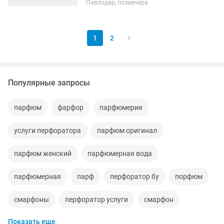
Павлодар, позавчера
грузов по РК и РФ; - Поддержание
чистоты и...
1
2
Популярные запросы
парфюм
фарфор
парфюмерия
услуги перфоратора
парфюм оригинал
парфюм женский
парфюмерная вода
парфюмерная
парф
перфоратор бу
порфюм
смарфоны
перфоратор услуги
смарфон
Показать еще
рф лифтинг
смарфоны новые
набор парфюмов