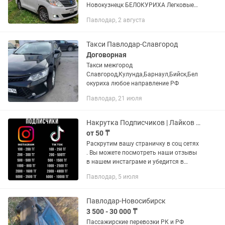
Новокузнецк БЕЛОКУРИХА Легковые
автомобили. Посылки. Туда обратно.
Павлодар, 2 августа
Звонки бронь на , ! Индивидуальный
трансфер по Всем направлениям РФ и
РК.
Такси Павлодар-Славгород
Договорная
Такси межгород
Славгород,Кулунда,Барнаул,Бийск,Бел
окуриха любое направление РФ
Павлодар, 21 июля
Накрутка Подписчиков | Лайков | Instagram | TikTok | YouTube
от 50 ₸
Раскрутим вашу страничку в соц сетях
. Вы можете посмотреть наши отзывы
в нашем инстаграме и убедится в
нашей честности и прозрачности . -Без
Павлодар, 5 июля
Банов. -Без Блокировок. -ПАРОЛЬ НЕ...
Павлодар-Новосибирск
3 500 - 30 000 ₸
Пассажирские перевозки РК и РФ