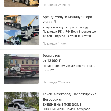
условия, работаем без выходных,
Павлодар, 24 июля
оплата на ОУР с НДС и без НДС
Аренда/Услуги Манипулятора
25 000 ₸
Услуги манипулятора по городу
Павлодар, РК и РФ. Борт 8 метров до
18 тонн. Стрела 14 тонн, Вылет 20
метров. Есть монтажная корзина.
Павлодар, 1 июля
Оплату принимаем нал без нал, каспи
QR.
Эвакуатор
от 12 000 ₸
Предоставляем услуги эвакуатора в
РК и РФ
Павлодар, 25 июня
Такси. Межгород. Пассажирские перевозки.
Договорная
ЕЖЕДНЕВНЫЕ ПОЕЗДКИ. В
НОВОСИБИРСК. Томск. Кемерово.