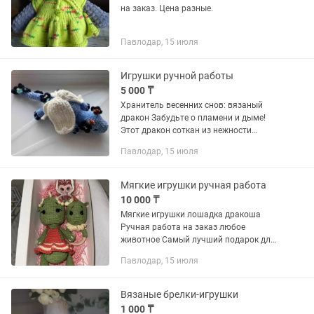
на заказ. Цена разные.
Павлодар, 15 июля
Игрушки ручной работы
5 000 ₸
Хранитель весенних снов: вязаный
дракон Забудьте о пламени и дыме!
Этот дракон соткан из нежности
весеннего утра и аромата первых
Павлодар, 15 июля
цветов. Он не охраняет сокровища, а
бережёт ваши самые светлые...
Мягкие игрушки ручная работа
10 000 ₸
Мягкие игрушки лошадка дракоша
Ручная работа на заказ любое
животное Самый лучший подарок для
деток
Павлодар, 15 июля
Вязаные брелки-игрушки
1 000 ₸