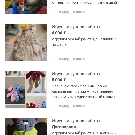
мягком синем платочке — идеальный
компаньон для тёплых вечеров. ✨
Павлодар, 18 июля
Ручная работа ✨ Уникальный характер
✨ Подарок, который вызывает...
Игрушки ручной работы
6 000 ₸
Игрушки ручной работы, в наличии и
на заказ.
Павлодар, 18 июля
Игрушки ручной работы
5 000 ₸
Познакомьтесь с вашим новым
волшебным другом — двухголовым
котиком! Этот удивительный малыш
связан вручную из невероятно мягкой
Павлодар, 16 июля
и тёплой пряжи, к которой так и
хочется прикасаться снова и снова.
Это...
Игрушки ручной работы
Договорная
Игрушки ручной работы. В наличии и