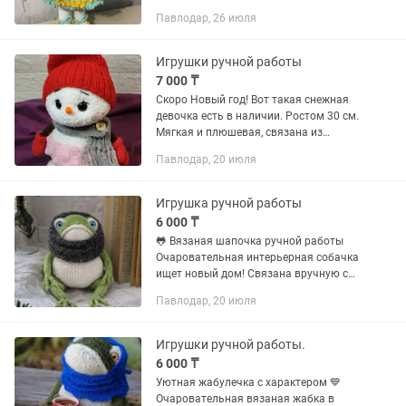
Павлодар, 26 июля
Игрушки ручной работы
7 000 ₸
Скоро Новый год! Вот такая снежная
девочка есть в наличии. Ростом 30 см.
Мягкая и плюшевая, связана из
гипоаллергенной пряжи, глазки и носик
Павлодар, 20 июля
на безопасном креплении. Ждет своих
хозяев.
Игрушка ручной работы
6 000 ₸
🐸 Вязаная шапочка ручной работы
Очаровательная интерьерная собачка
ищет новый дом! Связана вручную с
любовью и вниманием к деталям. ✨
Павлодар, 20 июля
Характеристики: • Рост: 20 см •
Полностью ручная работа • Мягкая,...
Игрушки ручной работы.
6 000 ₸
Уютная жабулечка с характером 💙
Очаровательная вязаная жабка в