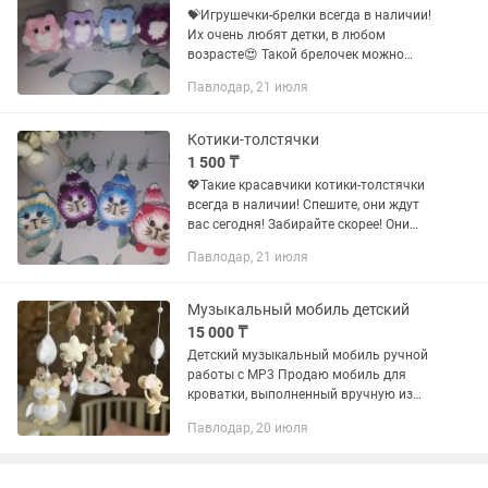
💝Игрушечки-брелки всегда в наличии!
Их очень любят детки, в любом
возрасте😍 Такой брелочек можно
повесить и на коляску, и на рюкзак, и
Павлодар, 21 июля
на сумку👌 Авторская работа, связаны
и оформлены с...
Котики-толстячки
1 500 ₸
💖Такие красавчики котики-толстячки
всегда в наличии! Спешите, они ждут
вас сегодня! Забирайте скорее! Они
очень хотят на ручки👀👀👀👀 Они ну
Павлодар, 21 июля
ооочень мягкие😌 Авторская работа,
связаны и оформлены с...
Музыкальный мобиль детский
15 000 ₸
Детский музыкальный мобиль ручной
работы с MP3 Продаю мобиль для
кроватки, выполненный вручную из
качественных и безопасных
Павлодар, 20 июля
материалов. Особенности: •MP3-плеер
с флешкой (можно самостоятельно...