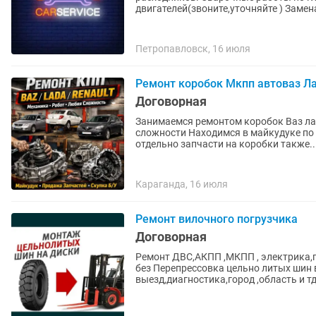
двигателей(звоните,уточняйте ) Замена
Петропавловск, 16 июля
Ремонт коробок Мкпп автоваз Ла
Договорная
Занимаемся ремонтом коробок Ваз ла
сложности Находимся в майкудуке по 
отдельно запчасти на коробки также..
Караганда, 16 июля
Ремонт вилочного погрузчика
Договорная
Ремонт ДВС,АКПП ,МКПП , электрика,
без Перепрессовка цельно литых шин 
выезд,диагностика,город ,область и тд