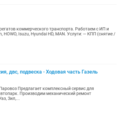
регатов коммерческого транспорта. Работаем с ИП и
n, HOWO, Isuzu, Hyundai HD, MAN. Услуги: — КПП (снятие /
ия, двс, подвеска - Ходовая часть Газель
ный сервис для
автопарк. Производим механический ремонт
з, Зил,...