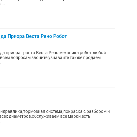
...
да Приора Веста Рено Робот
да приора гранта Веста Рено механика робот любой
всем вопросам звоните узнавайте также продаем
.
гидравлика,тормозная система,покраска с разбором и
всех диаметров,обслуживаем все марки,есть
.