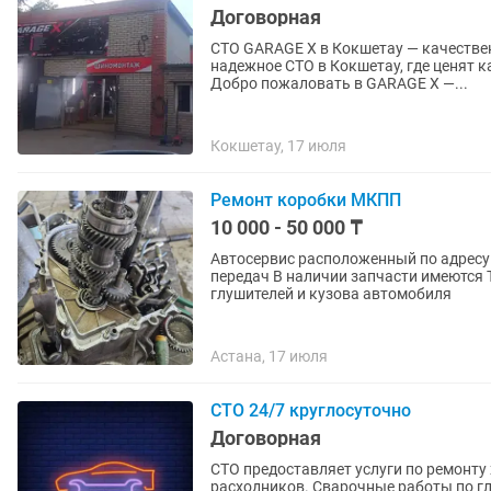
Договорная
СТО GARAGE X в Кокшетау — качестве
надежное СТО в Кокшетау, где ценят 
Добро пожаловать в GARAGE X —...
Кокшетау, 17 июля
Ремонт коробки МКПП
10 000 - 50 000 ₸
Автосервис расположенный по адресу
передач В наличии запчасти имеются
глушителей и кузова автомобиля
Астана, 17 июля
СТО 24/7 круглосуточно
Договорная
СТО предоставляет услуги по ремонту
расходников. Сварочные работы по глушителю,замена гофр. Мелкий ремонт