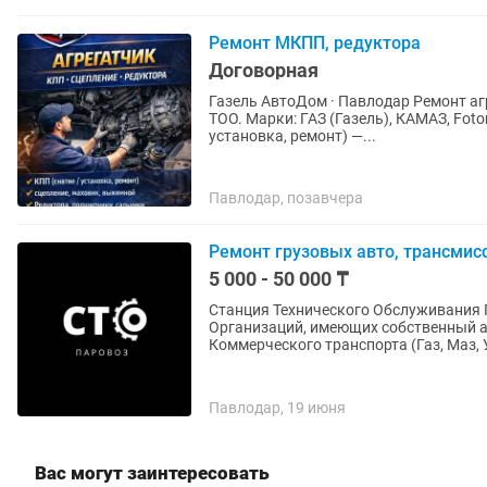
Ремонт МКПП, редуктора
Договорная
Газель АвтоДом · Павлодар Ремонт аг
ТОО. Марки: ГАЗ (Газель), КАМАЗ, Foto
установка, ремонт) —...
Павлодар, позавчера
Ремонт грузовых авто, трансмисс
5 000 - 50 000 ₸
Станция Технического Обслуживания Паровоз Предлагает комплекс
Организаций, имеющих собственный 
Коммерческого транспорта (Газ, Маз, Уа
Павлодар, 19 июня
Вас могут заинтересовать