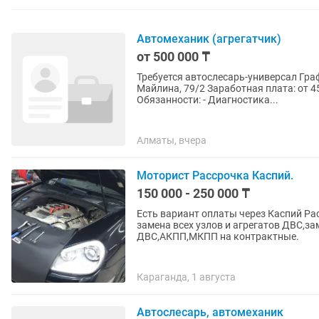
Автомеханик (агрегатчик)
от 500 000 ₸
Требуется автослесарь-универсал График работы: 3/3, с 08:00 до 20:00 Место работы: ул.
Майлина, 79/2 Заработная плата: от 4
Обязанности: - Диагностика...
Алматы, вчера
Моторист Рассрочка Каспий.
150 000 - 250 000 ₸
Есть вариант оплаты через Каспий Ра
замена всех узлов и агрегатов ДВС,з
ДВС,АКПП,МКПП на контрактные.
Караганда, 1 августа
Автослесарь, автомеханик