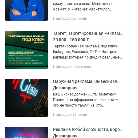
сразу коротко и ясно. Меня зовут
Азамат. Я интернет маркетолог.
Почему именно Я? - я работаю на
Павлодар, 28 июня
результат - честно и качественно -
сетевой маркетинг, кафе рестораны...
Таргет, Таргетированная Реклама, Реклама в Инстаграм, Продвижение
20 000 - 150 000 ₸
Таргетированная реклама под ключ |
Instagram, Facebook, TikTok Настрою
рекламу, которая приводит реальные
заявки от клиентов. Опыт — 5 лет.
Павлодар, позавчера
Работал с нишами: мебель на заказ /
детейлинг /...
Наружная реклама, Вывески Объемные буквы, , Баннера,
Договорная
Ваш бизнес должен быть заметным.
Правильно оформленная вывеска —
это не просто табличка, это
инструмент, который привлекает
Павлодар, 31 июля
клиентов 24/7 и формирует доверие к
вашему бренду с первого взгляда.
Мы...
Реклама любой сложности, короткие сроки, высокое качестова, гарантия 3года
Договорная