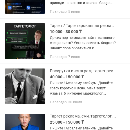
приводит клиентов и заявки. Google
Ads, Яндекс Директ, Instagram,
Павлодар, 5 июня
Facebook, TikTok. ✔ Настройка рекламы
с нуля ✔ Анализ...
Таргет / Таргетированная реклама / Продвижение в FB и INSTA
10 000 - 30 000 ₸
До сих пор не можете найти толкового
специалиста? Устали сливать бюджет?
Значит пора обратиться к
профессионалу! Меня зовут Никита, и я
Павлодар, 7 июня
действующий Meta-Таргетолог с
опытом в различных нишах! Со...
Раскрутка инстаграм, таргет реклама, смм, ТАРГЕТ, сайт, дизайн
40 000 - 150 000 ₸
Пишите ! Ассаламу алейкум. Давайте
сразу коротко и ясно. Меня зовут
Азамат. Я интернет маркетолог.
Почему именно Я? - я работаю на
Павлодар, 30 июля
результат - честно и качественно -
сетевой маркетинг, кафе рестораны...
Таргет реклама, сми, таргетолог, обучение
25 000 - 150 000 ₸
Пишите ! Ассаламу алейкум. Давайте