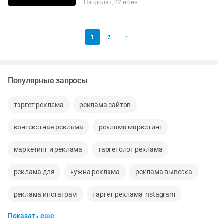
Павлодар, 22 июня
заявкой и оплатой. SMART OFFICE —
это не просто...
1
2
Популярные запросы
таргет реклама
реклама сайтов
контекстная реклама
реклама маркетинг
маркетинг и реклама
таргетолог реклама
реклама для
нужна реклама
реклама вывеска
реклама инстаграм
таргет реклама instagram
Показать еще
реклама смм
реклама работа