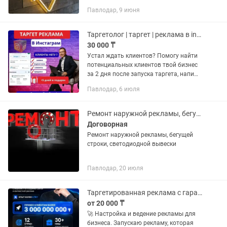
которые мы вам можем показать. Это
Павлодар, 9 июня
может быть реклама вашего бизнеса,
название компаний, для...
Таргетолог | таргет | реклама в instagram и facebook
30 000 ₸
Устал ждать клиентов? Помогу найти
потенциальных клиентов твой бизнес
за 2 дня после запуска таргета, напишу
цепляющие креативы для продаж.
Павлодар, 6 июля
Обучался у крутых специалистов
которые в таргете 8 лет. Что...
Ремонт наружной рекламы, бегущей строки
Договорная
Ремонт наружной рекламы, бегущей
строки, светодиодной вывески
Павлодар, 20 июля
Таргетированная реклама с гарантией
от 20 000 ₸
🚀 Настройка и ведение рекламы для
бизнеса. Запускаю рекламу, которая