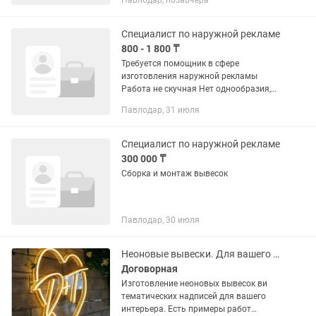
Павлодар, позавчера
Специалист по наружной рекламе
800 - 1 800 ₸
Требуется помощник в сфере
изготовления наружной рекламы
Работа не скучная Нет однообразия,
каждый раз разные задачи Нужен
Павлодар, 31 июля
надежный человек Парень от 16 до 33
лет Девушка от 18 до 36 лет Со
зрелым...
Специалист по наружной рекламе
300 000 ₸
Сборка и монтаж вывесок
Павлодар, 30 июля
Неоновые вывески. Для вашего интерьера. Реклама, оформление.
Договорная
Изготовление неоновых вывесок ви
тематических надписей для вашего
интерьера. Есть примеры работ