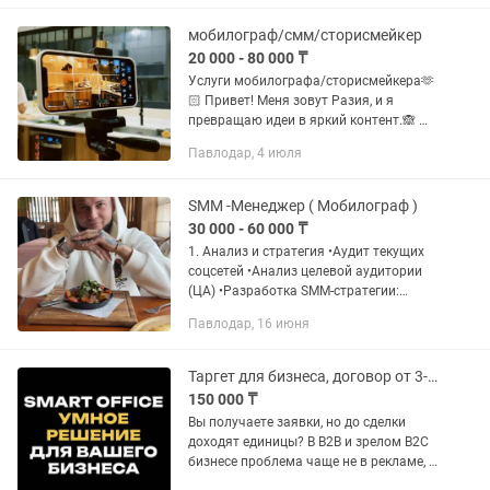
мн.др. - наружная реклама -...
мобилограф/смм/сторисмейкер
20 000 - 80 000 ₸
Услуги мобилографа/сторисмейкера🫶
🏻 Привет! Меня зовут Разия, и я
превращаю идеи в яркий контент.🙈 📌
Вот уже два года я работаю в сфере
Павлодар, 4 июля
SMM и мобилографии, помогая
бизнесом и личным брендам...
SMM -Менеджер ( Мобилограф )
30 000 - 60 000 ₸
1. Анализ и стратегия •Аудит текущих
соцсетей •Анализ целевой аудитории
(ЦА) •Разработка SMM-стратегии:
контент, tone of voice, частота
Павлодар, 16 июня
публикаций •Анализ конкурентов 2.
Контент-план и создание...
Таргет для бизнеса, договор от 3-х месяцев
150 000 ₸
Вы получаете заявки, но до сделки
доходят единицы? В B2B и зрелом B2C
бизнесе проблема чаще не в рекламе, а
в том, что клиент теряется между