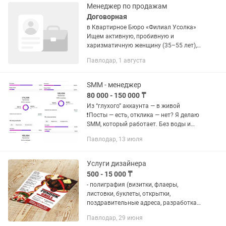
Менеджер по продажам
Договорная
в Квартирное Бюро «Филиал Усолка»
Ищем активную, пробивную и
харизматичную женщину (35–55 лет),
которая знает Усолку как свои пять
Павлодар, 1 августа
пальцев и умеет общаться с людьми.
КОГО МЫ ИЩЕМ: •Местная прописка:...
SMM - менеджер
80 000 - 150 000 ₸
Из “глухого” аккаунта — в живой
❗️Посты — есть, отклика — нет? Я делаю
SMM, который работает. Без воды и
слива бюджета 😉 SMM-ПАКЕТ 🔐
Павлодар, 13 июля
Ведение аккаунта под ключ ✅ Контент-
план ✅ Reels-монтаж ✅...
Услуги дизайнера
500 - 15 000 ₸
- полиграфия (визитки, флаеры,
листовки, буклеты, открытки,
поздравительные адреса, разработка
фирменного стиля, каталоги продукции
Павлодар, 29 июня
и т.д.), верстка книг/журналов/газет, и