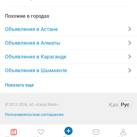
наружная реклама баннера
видео реклама
Похожие в городах
реклама таргета
наружная реклама баннер
Объявления в Астане
полиграфия реклама
реклама сайты
Объявления в Алматы
Объявления в Караганде
Объявления в Шымкенте
Объявления в Усть-Каменогорске
Показать еще
Объявления в Актобе
Қаз
Рус
© 2012-2026, АО «Kaspi Bank»
Объявления в Костанае
Пользовательское соглашение
Объявления в Таразе