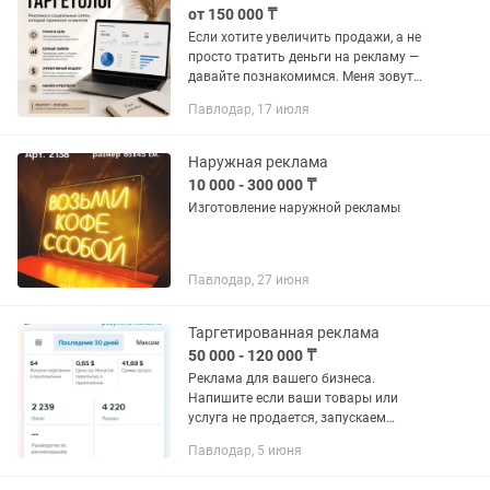
от 150 000 ₸
Если хотите увеличить продажи, а не
просто тратить деньги на рекламу —
давайте познакомимся. Меня зовут
Мадина. Я уже более 4 лет занимаюсь
Павлодар, 17 июля
запуском рекламы в Instagram и
помогаю бизнесу находить...
Наружная реклама
10 000 - 300 000 ₸
Изготовление наружной рекламы
Павлодар, 27 июня
Таргетированная реклама
50 000 - 120 000 ₸
Реклама для вашего бизнеса.
Напишите если ваши товары или
услуга не продается, запускаем
рекламу на целевую аудиторию! Ищу
Павлодар, 5 июня
тех кто готов тратиться на рекламу!!!
👍