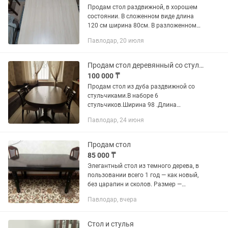
Продам стол раздвижной, в хорошем
состоянии. В сложенном виде длина
120 см ширина 80см. В разложенном
виде длина 160см.
Павлодар, 20 июля
Продам стол деревянный со стульями
100 000 ₸
Продам стол из дуба раздвижной со
стульчиками.В наборе 6
стульчиков.Ширина 98 .Длина
150,раздвигается 250
Павлодар, 24 июня
Продам стол
85 000 ₸
Элегантный стол из темного дерева, в
пользовании всего 1 год — как новый,
без царапин и сколов. Размер —
160×90 см, в раздвижном виде — 200
Павлодар, вчера
см. Прочный, устойчивый, подходит
как для кухни, так и для...
Стол и стулья