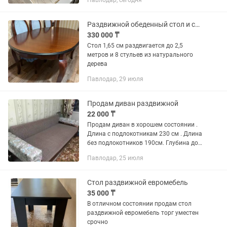
Павлодар, сегодня
Раздвижной обеденный стол и стулья на 8 персон
330 000 ₸
Стол 1,65 см раздвигается до 2,5
метров и 8 стульев из натурального
дерева
Павлодар, 29 июля
Продам диван раздвижной
22 000 ₸
Продам диван в хорошем состоянии .
Длина с подлокотникам 230 см . Длина
без подлокотников 190см. Глубина до
спинки 75 см. Широкая , можно спать
Павлодар, 25 июля
не раскладывая. В разложенном виде
глубина 150см....
Стол раздвижной евромебель
35 000 ₸
В отличном состоянии продам стол
раздвижной евромебель торг уместен
срочно