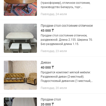
(трансформер), отличное состояние,
производство Беларусь, торг
возможен. В магазине такой стоит
Павлодар, 24 июля
более 250 тысяч тенге. причина
продажи - покупали "на будущее" ,...
Продам стол состояние отличное
45 000 ₸
Продам стол состояние отличное,
раздвижной. Длина 2.155. Ширина 70.
Без раздвижной длина 1.15.
Павлодар, 23 июля
Диван
40 000 ₸
Продается комплект мягкой мебели:
Раздвижной диван (2-местный).
Подростковый диванчик (1-местный,
раскладной). Кресло (не
Павлодар, 20 июля
раскладывается). Состояние хорошее.
Все механизмы исправны. Внимание:...
Продам стол
35 000 ₸