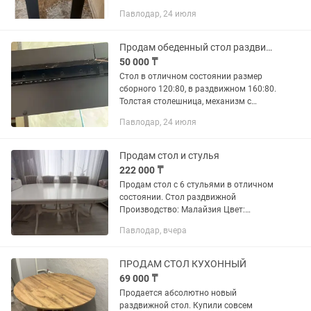
Павлодар, 24 июля
Продам обеденный стол раздвижной
50 000 ₸
Стол в отличном состоянии размер
сборного 120:80, в раздвижном 160:80.
Толстая столешница, механизм с
блокировкой от раз движения.
Павлодар, 24 июля
Отличный стол! Продаю так как
решила поменять интерьер.
Продам стол и стулья
222 000 ₸
Продам стол с 6 стульями в отличном
состоянии. Стол раздвижной
Производство: Малайзия Цвет:
молочный Можно по отдельности
Павлодар, вчера
Цена: 222 000
ПРОДАМ СТОЛ КУХОННЫЙ
69 000 ₸
Продается абсолютно новый
раздвижной стол. Купили совсем