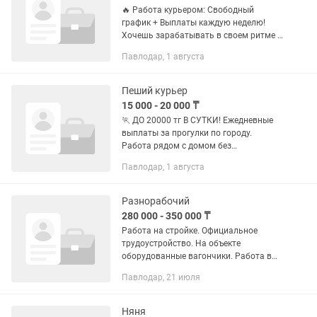
🔥 Работа курьером: Свободный
график + Выплаты каждую неделю!
Хочешь зарабатывать в своем ритме и
не зависеть от начальников? Выходи
Павлодар, 1 августа
на смену уже сегодня — без
стажировок и долгих ожиданий! 💰 Что
по...
Пеший курьер
15 000 - 20 000 ₸
🏃 ДО 20000 тг В СУТКИ! Ежедневные
выплаты за прогулки по городу.
Работа рядом с домом без
начальников и штрафов. Быстрая
Павлодар, 1 августа
регистрация за 10 минут Что нужно
делать: ✅ Принимать заказы через...
Разнорабочий
280 000 - 350 000 ₸
Работа на стройке. Официальное
трудоустройство. На объекте
оборудованные вагончики. Работа в
коллективе. Зарплата указана
Павлодар, 21 июля
чистыми на руки. Ставка 2000 в час
начисления. График понедельник-
пятница с...
Няня