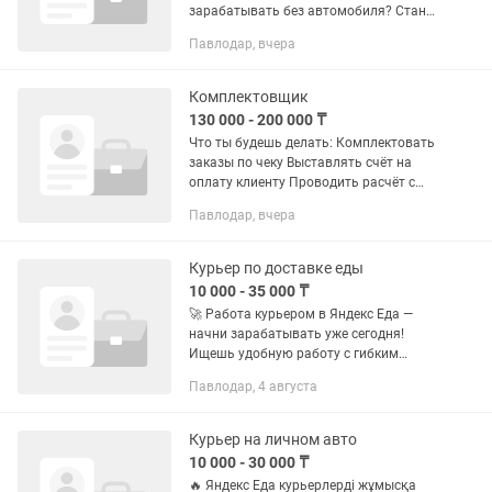
зарабатывать без автомобиля? Стань
пешим курьером! ✅ Высокий доход —
Павлодар, вчера
чем больше заказов, тем больше
заработок. 🎁 Дополнительные бонусы
и...
Комплектовщик
130 000 - 200 000 ₸
Что ты будешь делать: Комплектовать
заказы по чеку Выставлять счёт на
оплату клиенту Проводить расчёт с
курьерами Обновлять статусы заказов
Павлодар, вчера
(“Передан курьеру”, “Доставлен” и т.д.)
Помогать с...
Курьер по доставке еды
10 000 - 35 000 ₸
🚀 Работа курьером в Яндекс Еда —
начни зарабатывать уже сегодня!
Ищешь удобную работу с гибким
графиком? Присоединяйся и
Павлодар, 4 августа
зарабатывай на своих условиях. 💰
Хороший доход — чем больше
заказов...
Курьер на личном авто
10 000 - 30 000 ₸
🔥 Яндекс Еда курьерлерді жұмысқа