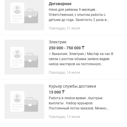
Договорная
Няня для ребенка 9 месяцев .
Ответственная, с опытом работы с
детьми до года. Занятость 2 раза в
неделю по 2-3 часа. Время и часы
Павлодар, 21 июля
можем обговорить.
Электрик
250 000 - 750 000 ₸
⚡ Вакансия: Электрик / Мастер на час В
связи с ростом объема заявок ведем
набор мастеров на постоянную
занятость. График: Полная занятость /
Павлодар, 14 июля
Сменный график. Формат:...
Курьер службы доставки
15 000 ₸
Работа в любое время , быстрые
выплаты . Набор курьеров.
Постоянный поток заказов. Можно
совмещать с работой и учебой ,заказы
Павлодар, 13 июля
днём и ночью. Пеший , вело , авто ,
Мото, мопеды ,...