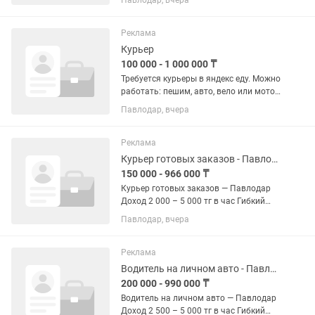
Павлодар, вчера
стабильный спрос, короткие маршруты
и меньше простоев. Почему выгодно:
Доход выше среднего по такси...
Реклама
Курьер
100 000 - 1 000 000 ₸
Требуется курьеры в яндекс еду. Можно
работать: пешим, авто, вело или мото
курьером. Средний доход пешего
Павлодар, вчера
курьера в час от 885 до 1985 тенге в
час Средний доход на электро
велосипеде в час от 1115...
Реклама
Курьер готовых заказов - Павлодар. Подработка/работа.
150 000 - 966 000 ₸
Курьер готовых заказов — Павлодар
Доход 2 000 – 5 000 тг в час Гибкий
график Работа рядом с домом •
Павлодар, вчера
Доставка уже готовых заказов •
Подходит без опыта • Пешком / вело /
электровело / авто / мото Мы...
Реклама
Водитель на личном авто - Павлодар. Подработка/работа.
200 000 - 990 000 ₸
Водитель на личном авто — Павлодар
Доход 2 500 – 5 000 тг в час Гибкий