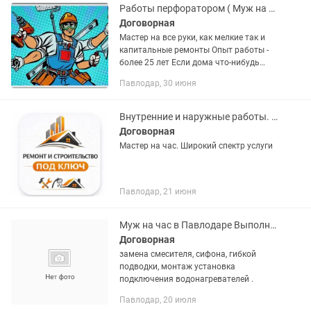
Работы перфоратором ( Муж на час)
Договорная
Мастер на все руки, как мелкие так и
капитальные ремонты Опыт работы -
более 25 лет Если дома что-нибудь
сломалось и нужно быстро починить -
Павлодар, 30 июня
это ко мне Если нужно установить
сантехнику или...
Внутренние и наружные работы. Мастер на час
Договорная
Мастер на час. Широкий спектр услуги
Павлодар, 21 июня
Муж на час в Павлодаре Выполняю мелкие бытовые работы быстро и аккуратно
Договорная
замена смесителя, сифона, гибкой
подводки, монтаж установка
подключения водонагревателей .
Павлодар, 20 июля