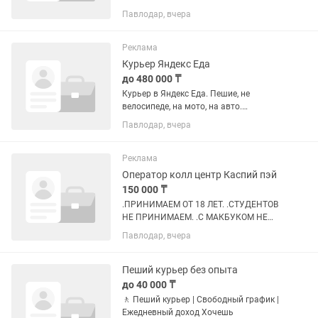
график Работа рядом с домом •
Павлодар, вчера
Доставка уже готовых заказов •
Подходит без опыта • Автомобиль или
мото. Мы предлагаем: —...
Реклама
Курьер Яндекс Еда
до 480 000 ₸
Курьер в Яндекс Еда. Пешие, не
велосипеде, на мото, на авто.
Работайте в любое время, как вам
Павлодар, вчера
удобно Ваш доход: • пеший: 1140 тг в
час / 285 000 тг в месяц • на
велосипеде: 1320 тг в час / 330 000...
Реклама
Оператор колл центр Каспий пэй
150 000 ₸
.ПРИНИМАЕМ ОТ 18 ЛЕТ. .СТУДЕНТОВ
НЕ ПРИНИМАЕМ. .С МАКБУКОМ НЕ
ПРИНИМАЕМ. .ВИНДОВС ОТ 10 И
Павлодар, вчера
ВЫШЕ.. .СКОРОСТЬ ИНТЕРНЕТА ОТ 30-
50 МГ И ВЫШЕ.. ПРОСЬБА, НЕ
СЕРЬЁЗНЫХ НЕ БЕСПОКОИТЬ.
Пеший курьер без опыта
ПИСАТЬ,ТОЛЬКО ТЕМ, КТЛ...
до 40 000 ₸
🚶 Пеший курьер | Свободный график |
Ежедневный доход Хочешь