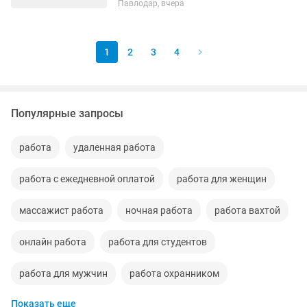
Павлодар, вчера
жестким графиком почти невозможно.
Мы предлагаем формат, который
подстраивается под ТВОЮ...
1
2
3
4
Популярные запросы
работа
удаленная работа
работа с ежедневной оплатой
работа для женщин
массажист работа
ночная работа
работа вахтой
онлайн работа
работа для студентов
работа для мужчин
работа охранником
Показать еще
требуется работа
работа на выходные дни