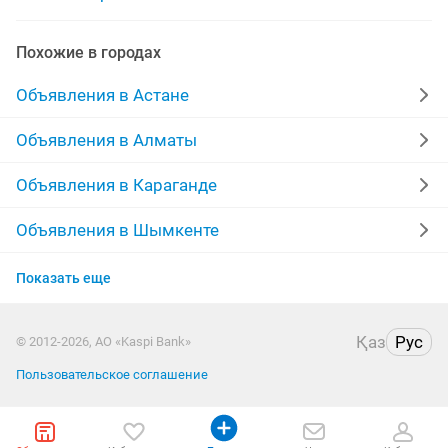
работа охранника
работа продавец
Похожие в городах
ежедневная оплата работа
любая работа
Объявления в Астане
работа от 1
работа няни
работа на вечер
Объявления в Алматы
удаленная работа на дому
работа в офисе
Объявления в Караганде
работа бухгалтера
курсовая работа
работа швеи
Объявления в Шымкенте
Объявления в Усть-Каменогорске
работа на ночную смену
Показать еще
Объявления в Актобе
Қаз
Рус
© 2012-2026, АО «Kaspi Bank»
Объявления в Актау
Пользовательское соглашение
Объявления в Костанае