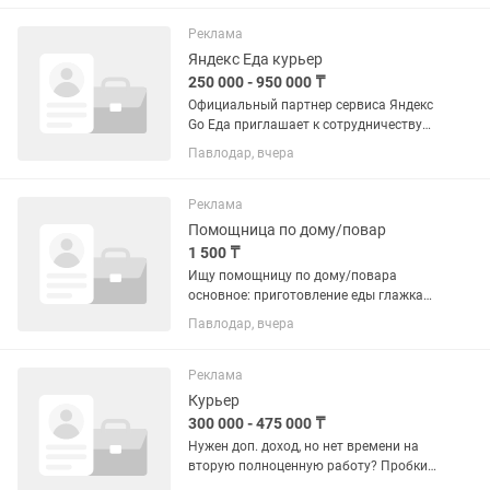
Реклама
Яндекс Еда курьер
250 000 - 950 000 ₸
Официальный партнер сервиса Яндекс
Go Еда приглашает к сотрудничеству
курьера. Опыт работы не требуется.
Павлодар, вчера
Обучаем, выдаем инвентарь и
выводим на линию в день обращения.
ДОХОД И ВЫПЛАТЫ: Мы предлагаем...
Реклама
Помощница по дому/повар
1 500 ₸
Ищу помощницу по дому/повара
основное: приготовление еды глажка
уборка 2 раза в неделю по 3-4 часа
Павлодар, вчера
Требования: Аккуратность,
ответственность, доброжелательность.
Опыт работы приветствуется, но не...
Реклама
Курьер
300 000 - 475 000 ₸
Нужен доп. доход, но нет времени на
вторую полноценную работу? Пробки,
дела, семья... Найти подработку с