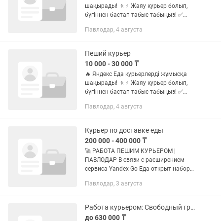
шақырады! 🚶♂️ Жаяу курьер болып,
бүгіннен бастап табыс табыңыз! ✅
Жасы: 18–55 жас ✅ Еркін жұмыс
Павлодар, 4 августа
кестесі ✅ Өзіңізге ыңғайлы аудан мен
жұмыс уақытын таңдаңыз 💰 Табыс:...
Пеший курьер
10 000 - 30 000 ₸
🔥 Яндекс Еда курьерлерді жұмысқа
шақырады! 🚶♂️ Жаяу курьер болып,
бүгіннен бастап табыс табыңыз! ✅
Жасы: 18–55 жас ✅ Еркін жұмыс
Павлодар, 4 августа
кестесі ✅ Өзіңізге ыңғайлы аудан мен
жұмыс уақытын таңдаңыз 💰 Табыс:...
Курьер по доставке еды
200 000 - 400 000 ₸
🚀 РАБОТА ПЕШИМ КУРЬЕРОМ |
ПАВЛОДАР В связи с расширением
сервиса Yandex Go Еда открыт набор
пеших курьеров в городе Павлодар.
Павлодар, 3 августа
Если вы хотите получать
дополнительный доход и
самостоятельно выбирать...
Работа курьером: Свободный график Выплаты каждую неделю!
до 630 000 ₸