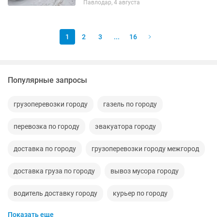
Павлодар, 4 августа
часовая,один час 5 тысяч,либо
договорная в зависимости от
тонножа,в...
1
2
3
...
16
Популярные запросы
грузоперевозки городу
газель по городу
перевозка по городу
эвакуатора городу
доставка по городу
грузоперевозки городу межгород
доставка груза по городу
вывоз мусора городу
водитель доставку городу
курьер по городу
Показать еще
такси по городу
туры городу