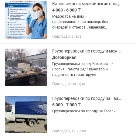
Капельницы и медицинские процедуры на дому. Выезд по городу Опыт более 10 л
4 000 - 6 000 ₸
Медсестра на дом —
профессиональная помощь без
очередей и стресса. Лицензия:
КZ260002837626 Выдано: РГУ
Павлодар, вчера
"Департамент Комитета медицинского
и фармацевтического контроля МЗ РК
по Акмолинской...
Грузоперевозки по городу и меж.город
Договорная
Грузоперевозки город, Казахстан и
Россия. Работа 24/7 качество и
надежность гарантируем.
Павлодар, сегодня
Грузоперевозки по городу на Газели
6 000 - 7 000 ₸
Грузоперевозки по городу на Газели
Павлодар, 16 июля