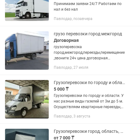
Принимаем заявки 24/7 Работаем по
нал и без нал
Павлодар, позавчера
грузо перевозки город межгород
Договорная
грузоперевозка
город,межгород,переезды,перемещение
,звоните 24ч цена договорная
павлодар астана ежедневно выезд
Павлодар, 27 июля
100%
Грузоперевозки по городу и области
5 000 ₸
Грузоперевозки по городу и области. У
нас разные виды газелей от 3м до 5 м.
Осуществляем квартирные переезды,
офисные, дачные, вывоз мусора на
Павлодар, 3 августа
свалку, строй.материал, заводы,
перевозка оборудования,...
Грузоперевозки город, область, межгород. Вывоз строительного мусора.
от 7 000 ₸