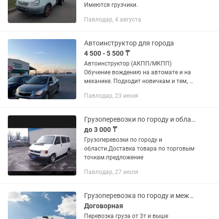
Имеются грузчики.
Павлодар, 4 августа
Автоинструктор для города
4 500 - 5 500 ₸
Автоинструктор (АКПП/МКПП)
Обучение вождению на автомате и на
механике. Подходит новичкам и тем, у
кого есть права, но нет уверенности за
Павлодар, 23 июня
рулём. Обучение: — по городу — на
площадке Автомобиль:...
Грузоперевозки по городу и области
до 3 000 ₸
Грузоперевозки по городу и
области.Доставка товара по торговым
точкам.предложение
Павлодар, 27 июля
Грузоперевозка по городу и межгород, тент,трал, реф,бортовой, открытый
Договорная
Перевозка груза от 3т и выше