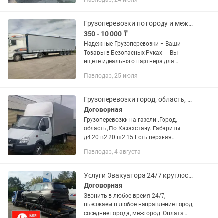
Павлодар, 24 июля
Грузоперевозки по городу и межгород Фура Длинномер
350 - 10 000 ₸
Надежные Грузоперевозки – Ваши
Товары в Безопасных Руках! Вы
ищете идеального партнера для
грузоперевозок? Наша компания - ваш
Павлодар, 25 июля
надежный путь к успешной доставке!
Круглосуточная поддержка — на...
Грузоперевозки город, область, По КАЗАХСТАНУ
Договорная
Грузоперевозки на газели .Город,
область, По Казахстану. Габариты
д4.20 в2.20 ш2.15.Есть верхняя
погрузка, до 3х тонн.Имеются
Павлодар, 4 августа
грузчики.Вывоз мусора,утилизация
старой мебели.
Услуги Эвакуатора 24/7 круглосуточно самые низкие цены город межгород
Договорная
Звонить в любое время 24/7,
выезжаем в любое направление город,
соседние города, межгород. Оплата