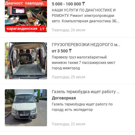
5 000 - 100 000 ₸
НАШИ УСЛУГИ ПО ДИАГНОСТИКЕ И
РЕМОНТУ. Ремонт электропроводки
авто. Компьютерная диагностика ЭБУ,
АКПП, АБС. Установка
Павлодар, 26 июля
АВТОСИГНАЛИЗАЦИИ. Установка доп
оборудования. Ремонт
электропроводки и...
ГРУЗОПЕРЕВОЗКИ НЕДОРОГО малогабаритных грузов город межгород минивэн
от 3 500 ₸
Перевезу груз малогабаритный
минивэн также 7 пассажирских мест
город межгород
Павлодар, 29 июля
Газель термобудка ищет работу по городу
Договорная
Газель термобудка ищет работу по
городу, есть экспедитор
Павлодар, 22 июля