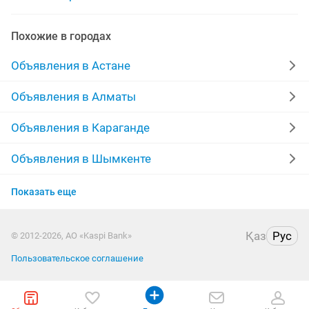
Похожие в городах
Объявления в Астане
Объявления в Алматы
Объявления в Караганде
Объявления в Шымкенте
Объявления в Усть-Каменогорске
Показать еще
Объявления в Актобе
Қаз
Рус
© 2012-2026, АО «Kaspi Bank»
Объявления в Костанае
Пользовательское соглашение
Объявления в Таразе