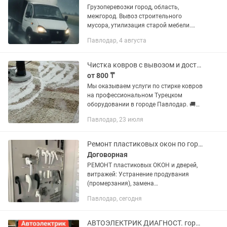
Грузоперевозки город, область,
межгород. Вывоз строительного
мусора, утилизация старой мебели.
Услуги грузчиков. Работаю 24/7 без
Павлодар, 4 августа
обеда и выходных. Газель 4,2
Чистка ковров с вывозом и доставкой по городу
от 800 ₸
Мы оказываем услуги по стирке ковров
на профессиональном Турецком
оборудовании в городе Павлодар. 🚚🚚
🚚 Вывоз и доставка БЕСПЛАТНО. Срок
Павлодар, 23 июля
исполнения 3-5 рабочих дней
Стоимость за 1 кв метр 800 тенге...
Ремонт пластиковых окон по городу Павлодар . и области
Договорная
РЕМОНТ пластиковых ОКОН и дверей,
витражей: Устранение продувания
(промерзания), замена
уплотнительной резины, замена
Павлодар, сегодня
стеклопакетов (1 камерный и 2
камерный), ручки для окон и дверей,
установка...
АВТОЭЛЕКТРИК ДИАГНОСТ. город Павлодар