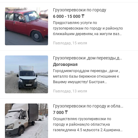
Грузоперевозки по городу
6 000 - 15 000 ₸
Предоставляю услуги по
грузоперевозкам по городу и району,по
ближайшим деревням, на жигули ваз
2104,с мощным багажником на
Павлодар, 15 июля
крыше,влазиют трубы
железные,полипропиленовые до 5
метров включительно,цена...
Грузоперевозки ,дом переезды,дачи ,город межгород, 6 метровый груз и тп.
Договорная
Город,межгород,дом переезды , дачи ,
металло базы бережное отношение к
Вашему имуществу! Быстрая
подача.До2х тонн.
Павлодар, 13 июля
Грузоперевозки по городу и области
7 000 ₸
Осуществляю грузоперевозки по
городу и районам,по области,на
газели,длина 4.5 м,высота 2.4,ширина
2.2м,домашние переезды,оплата по