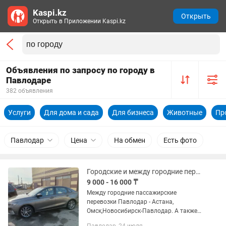
Kaspi.kz
Открыть
Открыть в Приложении Kaspi.kz
Объявления по запросу по городу в
Павлодаре
382 объявления
Услуги
Для дома и сада
Для бизнеса
Животные
Пр
Павлодар
Цена
На обмен
Есть фото
Городские и между городние перевозки
9 000 - 16 000 ₸
Между городние пассажирские
перевозки Павлодар - Астана,
Омск,Новосибирск-Павлодар. А также
по городу цена договорная.