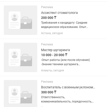
Реклама
Ассистент стоматолога
200 000 ₸
Требования к кандидату: Среднее
медицинское образование. Опыт
работы ассистентом стоматолога
Астана, сегодня
приветствуется. Знание санитарно-
эпидемиологических норм и правил
асептики/антисептики. ...
Реклама
Мастер шугаринга
10 000 - 20 000 ₸
-Опыт работы (или после обучения)
-Знание техники шугаринга
(мануальная ) -Аккуратность и
Алматы, сегодня
соблюдение санитарных норм -Умение
работать с клиентами, вежливость
-Ответственность и...
Реклама
Воспитатель с военным уклономгруппы продлённого дня
300 000 ₸
Ответственность,
коммуникабельность, порядочность,
умение работать с детьми мужского