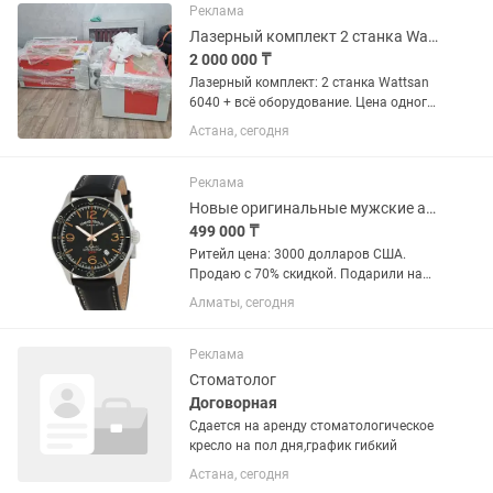
120.000(пол дня)
Реклама
Лазерный комплект 2 станка Wattsan 6040 всё оборудование.Цена одного нового
2 000 000 ₸
Лазерный комплект: 2 станка Wattsan
6040 + всё оборудование. Цена одного
нового. Продаётся готовый «под ключ»
Астана, сегодня
— полный комплект лазерного
оборудования, работает с первого дня.
Что входит: • Лазерный...
Реклама
Новые оригинальные мужские автоматические швейцарские часы Armand Nicolet.
499 000 ₸
Ритейл цена: 3000 долларов США.
Продаю с 70% скидкой. Подарили на
юбилей, к сожалению не мой стиль.
Алматы, сегодня
Пол: Мужские Страна: Швейцария
Диаметр: 41 мм Стекло: Сапфировое с
антибликовой...
Реклама
Стоматолог
Договорная
Сдается на аренду стоматологическое
кресло на пол дня,график гибкий
Астана, сегодня