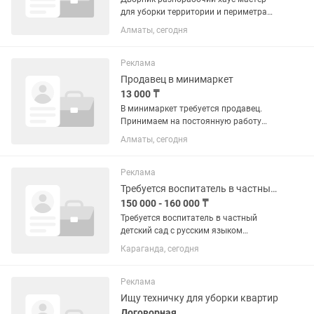
для уборки территории и периметра
жилого комплекса, а так же текущей
Алматы, сегодня
работы в ЖК Assem Plaza Нам нужен
ответственный человек ,который
смотрит заранее прогноз погоды...
Реклама
Продавец в минимаркет
13 000 ₸
В минимаркет требуется продавец.
Принимаем на постоянную работу
девушек, женщин с 18 лет. Мужчин,
Алматы, сегодня
несовершеннолетних прошу не
беспокоить. В основные обязанности
входит: выкладка товаров,...
Реклама
Требуется воспитатель в частный детский сад с русским языком обучения
150 000 - 160 000 ₸
Требуется воспитатель в частный
детский сад с русским языком
обучения на пол дня в старшую группу
Караганда, сегодня
дети 4-х лет Требования:
Специальность по диплому:
«Дошкольное воспитание и обучение»
Реклама
ОБЯЗАТЕЛЬНО...
Ищу техничку для уборки квартир
Договорная