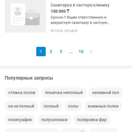
МАКБУКОМ НЕ ПРИНИМАЕМ.
Санитарка в частную клинику
.ВИНДОВС...
150 000 ₸
Срочно ‼️ Ищем ответственную и
аккуратную санитарку в частную
гинекологическую клинику.
Астана, сегодня
Стабильная работа, официальное
трудоустройство, дружный коллектив и
комфортные условия труда. 📍Астана,
левый...
1
2
3
...
10
Популярные запросы
стяжка полов
техничка неполный
наливной пол
на не полный
полный
полы
книжные полки
полиграфия
полусапожки
полировка фар