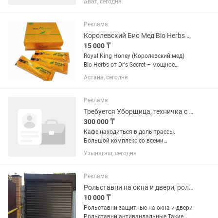
Ават, сегодня
пола школьного возраста,
взаимодействия с родителями,
контроль проведения режима дня,
Реклама
организация мероприятии,...
Королевский Био Мед Bio Herbs Royal King
15 000 ₸
Royal King Honey (Королевский мед)
Bio-Herbs от Dr's Secret – мощное
средство по укреплению мужского
Астана, сегодня
здоровья из меда и экзотических трав.
Полезные свойства: Усиливает
эрекцию до максимума,...
Реклама
Требуется Уборщица, техничка с проживанием в кафе
300 000 ₸
Кафе находиться в доль трассы.
Большой комплекс со всеми
условиями. Уборка кухни, зала,
Узынагаш, сегодня
санузлов и подсобных помещений
•Поддержание чистоты и порядка в
течение дня •Мытье полов,
Реклама
поверхностей, уборка...
Рольставни на окна и двери, ролеты, пол ставни
10 000 ₸
Рольставни защитные на окна и двери
Рольставни антивандальные Такие