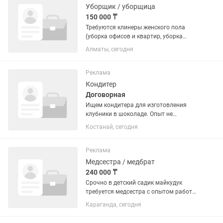
Уборщик / уборщица
150 000 ₸
Требуются клинеры женского пола
(уборка офисов и квартир, уборка
после ремонта) (Не зависит от заказов
Алматы, сегодня
есть или нет оклад получаете 100%)
ЗНАНИЕ КАЗАХСКОГО РУССКОГО
приветствуется Уборка...
Реклама
Кондитер
Договорная
Ищем кондитера для изготовления
клубники в шоколаде. Опыт не
обязателен! есть стажировка. Возраст
Костанай, сегодня
с 18 до 23-25. График по пол дня: с 9
утра до 3-4 дня, либо с 3-4 дня до 10
вечера, или полный день с...
Реклама
Медсестра / медбрат
240 000 ₸
Срочно в детский садик майкудук
требуется медсестра с опытом работы
знания работы в садике рабочий день
Караганда, сегодня
первая смена с 7.30 до 15.00вторая
смена с 13.00-18.30 зарплата