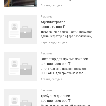
системы защиты имеют большие
Астана, сегодня
преимущества: - обеспечивают
сохранность имущества, целостность
окон и дверей; -эффективно
Реклама
защищают...
Администратор
3 000 - 12 000 ₸
Требования и обязанности: Требуется
администратор в сфере развлечений, в
Центральном парке культуры и отдыха
Караганда, сегодня
города Караганды, детский лабиринт,
прокат электромобилей для детей.
Основные требования:...
Реклама
Оператор для приема заказов
300 000 - 350 000 ₸
СРОЧНО, в сеть пекарен требуется -
ОПЕРАТОР для приема заказов.
Желательно женского пола. График
Астана, сегодня
работы с 09.00 ч до 20.00 ч., 5/2 , два
дня выходных в будние дни. Зп - 250
тыс тг + 1 % от продаж;...
Реклама
требуется дворник
300 000 - 320 000 ₸
Дворник разнорабочий хаус мастер