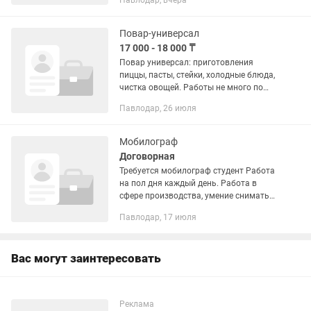
Павлодар, вчера
рабочий день на продукты питания
желательно с опытом работы...
Повар-универсал
17 000 - 18 000 ₸
Повар универсал: приготовления
пиццы, пасты, стейки, холодные блюда,
чистка овощей. Работы не много по
зарплате с расчетом каждый день не
Павлодар, 26 июля
получится договориться. По зарплате
зависит от навыков....
Мобилограф
Договорная
Требуется мобилограф студент Работа
на пол дня каждый день. Работа в
сфере производства, умение снимать
красивые видео, монтировать. С 8 до
Павлодар, 17 июля
13:00 либо с 13:00 до 17:00 Находимся
за успенским...
Вас могут заинтересовать
Реклама