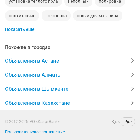
установка теплого пола
неполный
полировка
полки новые
полотенца
полки для магазина
Показать еще
платья в пол
выравнивание пола
судебный исполнитель
ремонт пола
Похожие в городах
полировка авто
Объявления в Астане
Объявления в Алматы
Объявления в Шымкенте
Объявления в Казахстане
Қаз
Рус
© 2012-2026, АО «Kaspi Bank»
Пользовательское соглашение