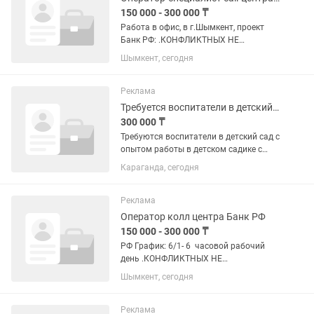
150 000 - 300 000 ₸
Работа в офис, в г.Шымкент, проект
Банк РФ: .КОНФЛИКТНЫХ НЕ
ПРИНИМАЕМ. .ПРИНИМАЕМ ОТ 18
Шымкент, сегодня
ЛЕТ. .СТУДЕНТОВ, ЗАОЧНИКОВ НЕ
ПРИНИМАЕМ. .С АРЕСТАМИ НА
СЧЕТАХ НЕ ПРИНИМАЕМ. ЗНАНИЕ
Реклама
РУССКОГО ЯЗЫКА. ПРОСЬБА,...
Требуется воспитатели в детский сад
300 000 ₸
Требуются воспитатели в детский сад с
опытом работы в детском садике с
дошкольным образованием стаж от 3
Караганда, сегодня
лет уметь вести занятия полноценно
как требует методика работать с
циклограммой любить детей...
Реклама
Оператор колл центра Банк РФ
150 000 - 300 000 ₸
РФ График: 6/1- 6 часовой рабочий
день .КОНФЛИКТНЫХ НЕ
ПРИНИМАЕМ. .ПРИНИМАЕМ ОТ 18
Шымкент, сегодня
ЛЕТ. .СТУДЕНТОВ И ЗАОЧНИКОВ НЕ
ПРИНИМАЕМ. .С АРЕСТАМИ НА
СЧЕТАХ НЕ ПРИНИМАЕМ. .С
Реклама