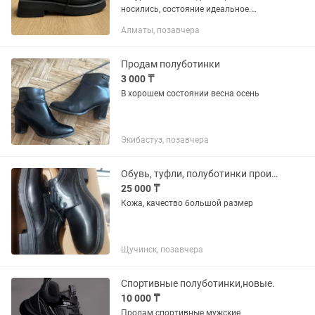
носились, состояние идеальное.
продаю по причине переезда
Алматы, позавчера
Продам полуботинки
3 000 ₸
В хорошем состоянии весна осень
Экибастуз, позавчера
Обувь, туфли, полуботинки производство германия
25 000 ₸
Кожа, качество большой размер
Щучинск, позавчера
Спортивные полуботинки,новые.
10 000 ₸
Продам спортивные мужские