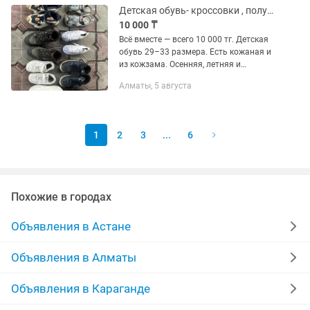
Детская обувь- кроссовки , полуботинки
10 000 ₸
Всё вместе — всего 10 000 тг. Детская
обувь 29–33 размера. Есть кожаная и
из кожзама. Осенняя, летняя и
спортивная. Подойдет для семьи с
Алматы, 5 августа
несколькими детьми или для тех, кто
хочет купить по доступной...
1
2
3
...
6
Похожие в городах
Объявления в Астане
Объявления в Алматы
Объявления в Караганде