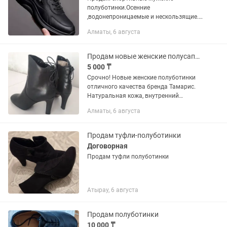
полуботинки.Осенние
,водонепроницаемые и нескользящие.С
мягкой подошвой.Из мягкой
Алматы, 6 августа
кожи.Черные.Новые.
Продам новые женские полусапожки
5 000 ₸
Срочно! Новые женские полуботинки
отличного качества бренда Тамарис.
Натуральная кожа, внутренний
подклад байка. На осень, весну.
Алматы, 6 августа
Удобная колодка, каблук. Ниже
рыночной цены, текущая цена на рынке
от...
Продам туфли-полуботинки
Договорная
Продам туфли полуботинки
Атырау, 6 августа
Продам полуботинки
10 000 ₸