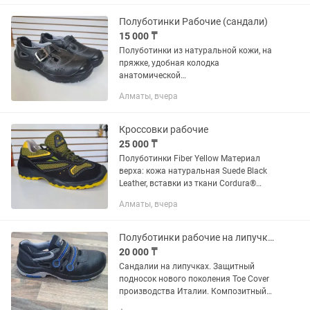
мягким кантри по верхнему краю,...
Полуботинки Рабочие (сандали)
15 000 ₸
Полуботинки из натуральной кожи, на
пряжке, удобная колодка
анатомической
формы,перфорированна союзка,
Алматы, вчера
мягкий кант,стелька из штробельного
материала, подкладка из дышащего
нетканного...
Кроссовки рабочие
25 000 ₸
Полуботинки Fiber Yellow Материал
верха: кожа натуральная Suede Black
Leather, вставки из ткани Cordura®
(ткань с высокой
Алматы, вчера
воздухопроницаемостью,
противодействием к истиранию и
прочностью на...
Полуботинки рабочие на липучках
20 000 ₸
Сандалии на липучках. Защитный
подносок нового поколения Toe Сover
производства Италии. Композитный
носок эргономичной формы,