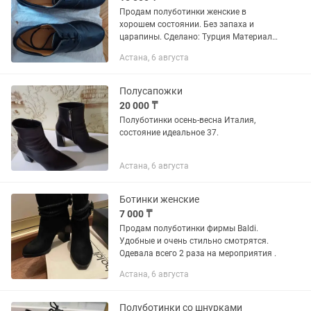
Продам полуботинки женские в
хорошем состоянии. Без запаха и
царапины. Сделано: Турция Материал
верха: натуральная кожа Материал
Астана, 6 августа
подкладки: кожа Сезон: весна - лета
Есть коробки.
Полусапожки
20 000 ₸
Полуботинки осень-весна Италия,
состояние идеальное 37.
Астана, 6 августа
Ботинки женские
7 000 ₸
Продам полуботинки фирмы Baldi.
Удобные и очень стильно смотрятся.
Одевала всего 2 раза на мероприятия .
Астана, 6 августа
Полуботинки со шнурками