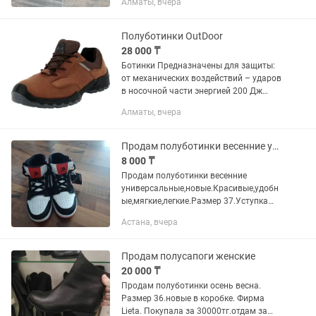
Алматы, вчера
обеспечивает защиту от удара 200 Дж.
Антипрокольный композитный...
Полуботинки OutDoor
28 000 ₸
Ботинки Предназначены для защиты:
от механических воздействий – ударов
в носочной части энергией 200 Дж
(Мун 200), проколов и порезов силой не
Алматы, вчера
менее 1200Н (Мп), истирания (Ми), от
скольжения – по...
Продам полуботинки весенние универсальные
8 000 ₸
Продам полуботинки весенние
универсальные,новые.Красивые,удобн
ые,мягкие,легкие.Размер 37.Уступка
будет.Возможна доставка
Астана, вчера
Продам полусапоги женские
20 000 ₸
Продам полуботинки осень весна.
Размер 36.новые в коробке. Фирма
Lieta. Покупала за 30000тг.отдам за