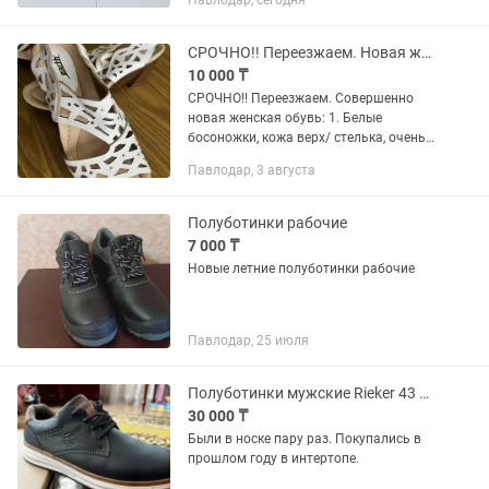
Павлодар, сегодня
Сарыарка Возможна доставка
СРОЧНО!! Переезжаем. Новая женская кожаная обувь. Босоножки, полуботинки
10 000 ₸
СРОЧНО!! Переезжаем. Совершенно
новая женская обувь: 1. Белые
босоножки, кожа верх/ стелька, очень
мягкие, р-р 38,5, каблук 6 см.- 10000
Павлодар, 3 августа
Торг 2. Модельные полуботинки, светло
серые, НОУТБУК/ кожа....
Полуботинки рабочие
7 000 ₸
Новые летние полуботинки рабочие
Павлодар, 25 июля
Полуботинки мужские Rieker 43 размер
30 000 ₸
Были в носке пару раз. Покупались в
прошлом году в интертопе.