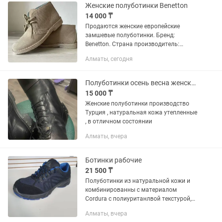
Женские полуботинки Benetton
14 000 ₸
Продаются женские европейские
замшевые полуботинки. Бренд:
Benetton. Страна производитель:
Испания. Обувь очень стильная и
Алматы, сегодня
высокого качества
Полуботинки осень весна женские
15 000 ₸
Женские полуботинки производство
Турция , натуральная кожа утепленные
, в отличном состоянии
Алматы, вчера
Ботинки рабочие
21 500 ₸
Полуботинки из натуральной кожи и
комбинированны с материалом
Сordura с полиуританлвой текстурой,
на подкладке из дышащего 3D
Алматы, вчера
материал на основе полиамида, с