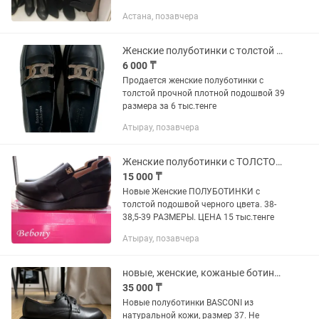
20000тг.кожа. Продам срочно.
Астана, позавчера
Женские полуботинки с толстой подошвой 39 размера
6 000 ₸
Продается женские полуботинки с
толстой прочной плотной подошвой 39
размера за 6 тыс.тенге
Атырау, позавчера
Женские полуботинки с ТОЛСТОЙ подошвой
15 000 ₸
Новые Женские ПОЛУБОТИНКИ с
толстой подошвой черного цвета. 38-
38,5-39 РАЗМЕРЫ. ЦЕНА 15 тыс.тенге
Атырау, позавчера
новые, женские, кожаные ботинки Basconi 37 размер
35 000 ₸
Новые полуботинки BASCONI из
натуральной кожи, размер 37. Не