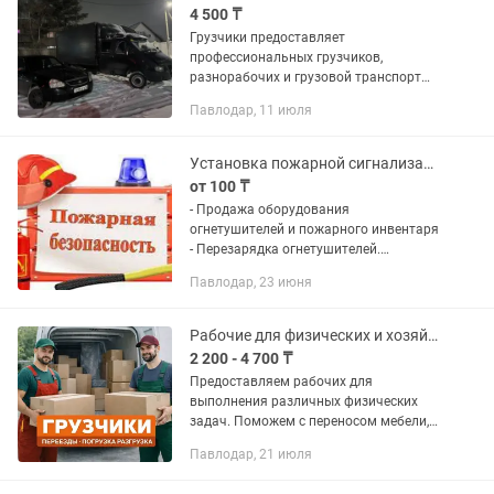
4 500 ₸
Грузчики предоставляет
профессиональных грузчиков,
разнорабочих и грузовой транспорт
для различных видов погрузочно-
Павлодар, 11 июля
разгрузочных работ : квартирные
переезды, офисные переезды,
производственные...
Установка пожарной сигнализации и видеонаблюдения
от 100 ₸
- Продажа оборудования
огнетушителей и пожарного инвентаря
- Перезарядка огнетушителей.
Порошковые, углекислотные и
Павлодар, 23 июня
воздушнопенные. - Установка, монтаж
и обслуживание пожарной
сигнализации и...
Рабочие для физических и хозяйственных работ
2 200 - 4 700 ₸
Предоставляем рабочих для
выполнения различных физических
задач. Поможем с переносом мебели,
подъемом строительных материалов,
Павлодар, 21 июля
расстановкой оборудования,
демонтажными и подсобными