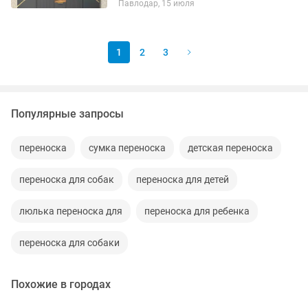
Павлодар, 15 июля
грузов в пределах города и области -
Укладка и упаковка...
1
2
3
Популярные запросы
переноска
сумка переноска
детская переноска
переноска для собак
переноска для детей
люлька переноска для
переноска для ребенка
переноска для собаки
Похожие в городах