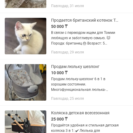
Павлодар, 31 июля
Продается британский котенок Томми
50 000 ₸
В связи с переездом ищем для Томми
любящую и заботливую семью. 🐱
Порода: британец 🎂 Возраст: 5
месяцев ✅ Полностью приучен к лотку
Павлодар, 29 июля
💙 Ласковый, умный и очень красивый
💰 Цена: 50 000 тг 🎁 В подарок:...
Продам люльку шезлонг
10 000 ₸
Продам люльку-шезлонг 6 в 1 в
хорошем состоянии.
Многофункциональная люлька-
качалка подойдет как для самых
Павлодар, 25 июля
маленьких детей, так и для детей
постарше. Имеет 3 положения лежа,
сидя,...
Коляска детская всесезонная
25 000 ₸
Продаётся удобная и стильная детская
коляска 3 в 1: ✔️ Люлька для