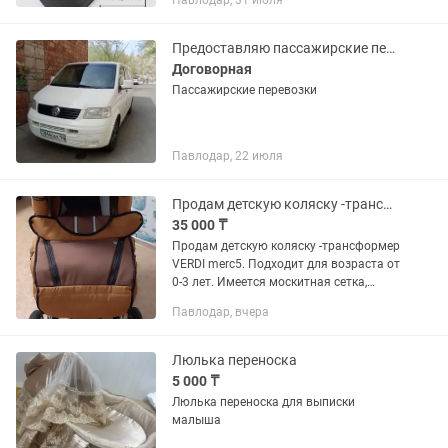
Павлодар, 31 июля
20.000 Имеет жесткое дно , малыш
удобно лежит .
Предоставляю пассажирские перевозки организаций для развозки персонала
Договорная
Пассажирские перевозки
Павлодар, 22 июля
Продам детскую коляску -трансформер
35 000 ₸
Продам детскую коляску -трансформер
VERDI merc5. Подходит для возраста от
0-3 лет. Имеется москитная сетка,
сумка для мамы, люлька-переноска.
Павлодар, вчера
Коляска очень удобна для укачивания,
имеются кожаные...
Люлька переноска
5 000 ₸
Люлька переноска для выписки
малыша