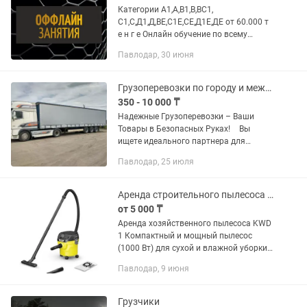
Категории А1,А,В1,В,ВС1,
С1,С,Д1,Д,ВЕ,С1Е,СЕ,Д1Е,ДЕ от 60.000 т
е н г е Онлайн обучение по всему
Казахстану. 🚜Тракторист -машинист
Павлодар, 30 июня
50.000 т е н г е 💥Перевозка опасных
грузов: Международные...
Грузоперевозки по городу и межгород Фура Длинномер
350 - 10 000 ₸
Надежные Грузоперевозки – Ваши
Товары в Безопасных Руках! Вы
ищете идеального партнера для
грузоперевозок? Наша компания - ваш
Павлодар, 25 июля
надежный путь к успешной доставке!
Круглосуточная поддержка — на...
Аренда строительного пылесоса Karcher KWD 1
от 5 000 ₸
Аренда хозяйственного пылесоса KWD
1 Компактный и мощный пылесос
(1000 Вт) для сухой и влажной уборки.
Отлично собирает мелкий и крупный
Павлодар, 9 июня
мусор, есть функция выдува. Бак 12 л,
шланг 1,8 м, полный...
Грузчики