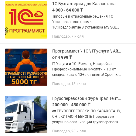
работами. Выполняем...
1С Бухгалтерия для Казахстана
4 000 - 64 000 ₸
Типовые и отраслевые решения 1С
Установка платформы
1С:Предприятие 8 Установка MS SQL
Server для 1С (под ключ) Обновление
Павлодар, 7 июля
всех типовых конфигураций 1С
Переход с Базовой на ПРОФ версию 1С
Настройка...
Программист \ 1С \ IT-услуги \ Айтишник \ Python \ Windows
от 4 999 ₸
IT Услуги и 1С: Ремонт, Настройка.
Профессиональные IT-услуги и 1С от
специалиста с 13+ лет опыта! Срочный
ремонт компьютеров, ноутбуков,
Павлодар, 13 июня
настройка серверов,
программирование 1С и
автоматизация...
Грузоперевозоки Фура Трал Тент Камаз Логистика Рефрижератора
200 000 - 450 000 ₸
🚛 ГРУЗОПЕРЕВОЗКИ ПО КАЗАХСТАНУ,
СНГ, КИТАЮ И ЕВРОПЕ Предлагаем
услуги по организации грузоперевозки
любой сложности. ✅ Перевозки по
Павлодар, 23 июля
всему Казахстану ✅ Международные