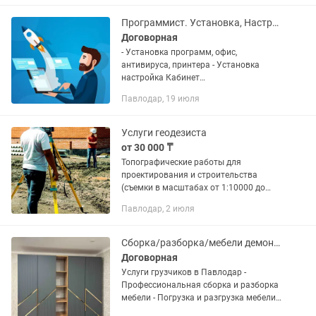
перевозки по странам СНГ ✅...
Программист. Установка, Настройка, Обновление 1С, Обслуживание ПК
Договорная
- Установка программ, офис,
антивируса, принтера - Установка
настройка Кабинет
налогоплательщика, СОНО, СТАТ -
Павлодар, 19 июля
Установка, обновление программы 1С
бухгалтерия 7.7, 8.2, 8.3. Настройка 1С
ЭСФ -...
Услуги геодезиста
от 30 000 ₸
Топографические работы для
проектирования и строительства
(съемки в масштабах от 1:10000 до
1:200, а также съемки подземных
Павлодар, 2 июля
коммуникаций и сооружений,
трассирование и съемка наземных
линейных...
Сборка/разборка/мебели демонтаж
Договорная
Услуги грузчиков в Павлодар -
Профессиональная сборка и разборка
мебели - Погрузка и разгрузка мебели
и других грузов - Перевозка мебели и