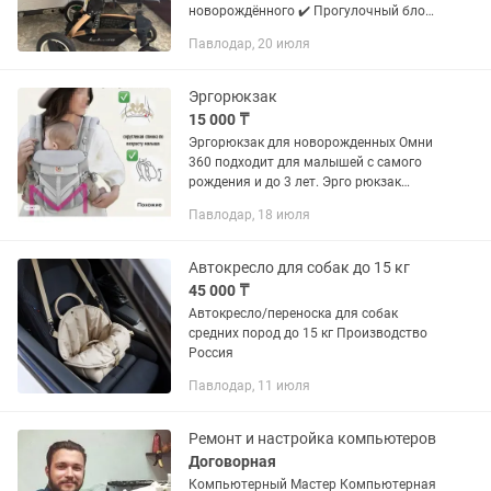
новорождённого ✔️ Прогулочный блок
✔️ Автолюлька (переноска) 📌
Павлодар, 20 июля
Состояние: очень хорошее, всё чистое
и аккуратное 📌 Цвет:...
Эргорюкзак
15 000 ₸
Эргорюкзак для новорожденных Омни
360 подходит для малышей с самого
рождения и до 3 лет. Эрго рюкзак
"растет вместе с малышом" -
Павлодар, 18 июля
регулируется по ширине как для
новорожденных деток, так и
подросших...
Автокресло для собак до 15 кг
45 000 ₸
Автокресло/переноска для собак
средних пород до 15 кг Производство
Россия
Павлодар, 11 июля
Ремонт и настройка компьютеров
Договорная
Компьютерный Мастер Компьютерная