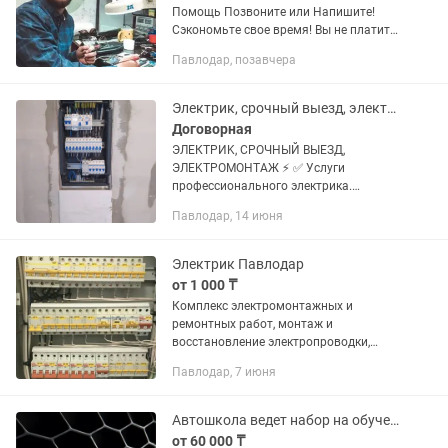
Помощь Позвоните или Напишите!
Сэкономьте свое время! Вы не платите
за выезд – только за выполненную
Павлодар, позавчера
работу! Опыт работы в сфере IT более
20 лет. Регулярные курсы...
Электрик, срочный выезд, электромонтаж
Договорная
ЭЛEКТPИK, СPOЧНЫЙ ВЫЕЗД,
ЭЛЕKТPОМОНTАЖ ⚡ ✅ Уcлуги
пpофeccиoнaльного электpика.
ЗВOHИTE ПPЯMО CEЙЧАC! Приеду в
Павлодар, 14 июня
тeчении 40мин.
============================== ✅
Я, пpoфeссиональный электpик...
Электрик Павлодар
от 1 000 ₸
Комплекс электромонтажных и
ремонтных работ, монтаж и
восстановление электропроводки,
монтаж и ремонт щитков, автоматов,
Павлодар, 7 июня
электросчётчиков, ремонт/перенос/
установка розеток и выключателей,
ремонт и...
Автошкола ведет набор на обучение !
от 60 000 ₸