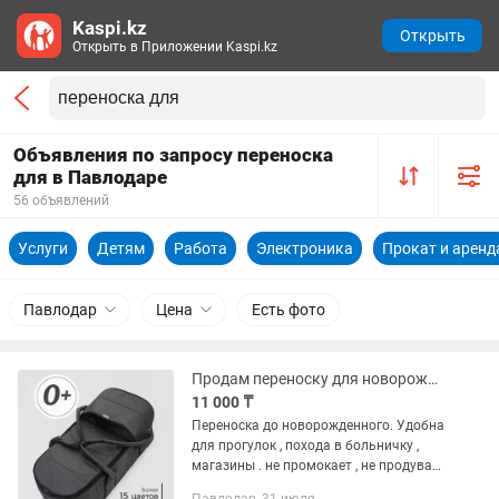
Kaspi.kz
Открыть
Открыть в Приложении Kaspi.kz
Объявления по запросу переноска
для в Павлодаре
56 объявлений
Услуги
Детям
Работа
Электроника
Прокат и аренд
Павлодар
Цена
Есть фото
Продам переноску для новорожденного
11 000 ₸
Переноска до новорожденного. Удобна
для прогулок , похода в больничку ,
магазины . не промокает , не продувает
Пользовались 5 мес Покупала за