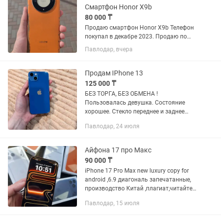
Смартфон Honor X9b
80 000 ₸
Продаю смартфон Honor X9b Телефон
покупал в декабре 2023. Продаю по
причине того, что купил новый. У
Павлодар, вчера
телефона облезла кожа на задней
крышке, также есть мелкие царапины
на стекле объективов, не...
Продам IPhone 13
125 000 ₸
БЕЗ ТОРГА, БЕЗ ОБМЕНА !
Пользовалась девушка. Состояние
хорошее. Стекло переднее и заднее
целое в отличном состоянии. По бокам
Павлодар, 24 июля
борта имеют небольшие потертости от
чехла. Ничего не заменялось, все...
Айфона 17 про Макс
90 000 ₸
iPhone 17 Pro Max new luxury copy for
android ,6.9 диагональ запечатанные,
производство Китай ,плагиат,читайте
пожалуйста внимательно!!! Память 1
Павлодар, 15 июля
трб,ip 67 ,озу 6гб, камера 20 мгп сочные
яркие...