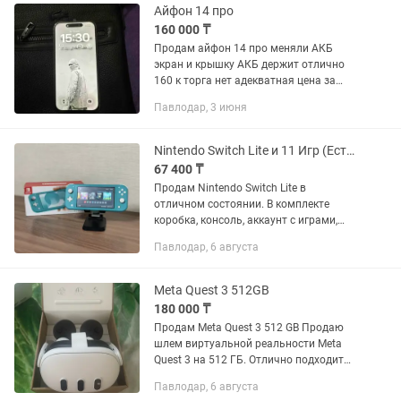
Айфон 14 про
160 000 ₸
Продам айфон 14 про меняли АКБ
экран и крышку АКБ держит отлично
160 к торга нет адекватная цена за
такое состояние телефона Фэйс
Павлодар, 3 июня
работает приезжайте смотрите обмена
нет
Nintendo Switch Lite и 11 Игр (Есть Обмен)
67 400 ₸
Продам Nintendo Switch Lite в
отличном состоянии. В комплекте
коробка, консоль, аккаунт с играми,
зарядка, флешка на 64 гб. Список игр
Павлодар, 6 августа
на втором фото. Не прошитый.
Самовывоз, район парка...
Meta Quest 3 512GB
180 000 ₸
Продам Meta Quest 3 512 GB Продаю
шлем виртуальной реальности Meta
Quest 3 на 512 ГБ. Отлично подходит
для игр, просмотра фильмов и VR-
Павлодар, 6 августа
приложений. Полностью исправен,