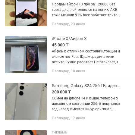
Продам айфон 13 про за 120000 без
торга дисплей менялся на копию АКБ
тоже меняли 91% face работает тритон
работает . Или обмен только на айфон
Павлодар, 23 июля
14 про с моей доплатой
iPhone X/Айфон Х
45 000 ₸
Айфон в отличном состоянии,трещин и
сколов нет Face ID,камера,динамики
все что нужно работает Не зависает,не
тупит,прекрасно подойдет как и для
Павлодар, 18 июля
игр,так и для обычного пользования
Телефон реально...
Samsung Galaxy S24 256 ГБ, идеальное состояние
200 000 ₸
Обмен на iphone 14 и выше, телефон в
идеальном состоянии 256гб покупался
год назад, имеется шнур оригинал,
коробка, документы, чехлы, коцыков от
Павлодар, 17 июля
чехла нет, поддерживает e-sim.
Реклама