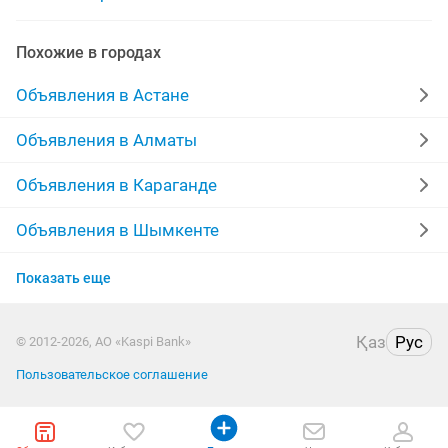
Похожие в городах
Объявления в Астане
Объявления в Алматы
Объявления в Караганде
Объявления в Шымкенте
Объявления в Усть-Каменогорске
Показать еще
Объявления в Актау
Қаз
Рус
© 2012-2026, АО «Kaspi Bank»
Объявления в Костанае
Пользовательское соглашение
Объявления в Таразе