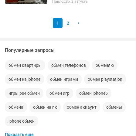
Павлодар, 2 августа
без лагов и фризов,также все офисные
и творческие программы,являясь
хорошим...
1
2
Популярные запросы
обмен квартиры
обмен телефонов
обменяю
обмен на iphone
обмен играми
обмен playstation
игры ps4 обмен
обмен игр
обмен iphone6
обмена
обмен на пк
обмен аккаунт
обмены
iphone обмен
Показать еще