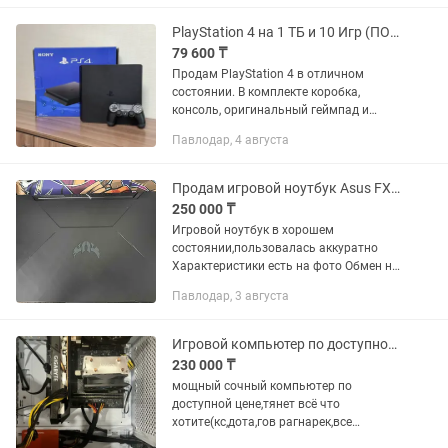
работает без нареканий. В...
PlayStation 4 на 1 ТБ и 10 Игр (ПО 13.52)
79 600 ₸
Продам PlayStation 4 в отличном
состоянии. В комплекте коробка,
консоль, оригинальный геймпад и
кабеля для подключения. Версия
Павлодар, 4 августа
системы 13.52, память 1 террабайт. На
консоли установлены игры —...
Продам игровой ноутбук Asus FX506L
250 000 ₸
Игровой ноутбук в хорошем
состоянии,пользовалась аккуратно
Характеристики есть на фото Обмен не
интересует Торг уже на месте
Павлодар, 3 августа
Игровой компьютер по доступной цене
230 000 ₸
мощный сочный компьютер по
доступной цене,тянет всё что
хотите(кс,дота,гов рагнарек,все
ассасины,фар краи)в комфортный фпс