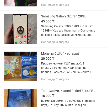
(можно настроить) , память 8/128гб,
Павлодар, 6 августа
возможен обмен. телефон хороший,
единственный минус это то что...
Samsung Galaxy S20fe 128GB
45 000 ₸
Samsung Galaxy S20fe 128GB ✅Память:
128GB ✅Камера Отличная ✅Состояние
на фото В комплекте: Оригинальная
коробка, сам телефон. Цена: 45,000🔥
Павлодар, 3 августа
Обмен присутствует
Монеты США ( квотеры)
20 000 ₸
Продам монеты США (парки). В
альбоме 19 монет. Коллекция не
полная. Возможен обмен на монеты
Казахстана.
Павлодар, 1 августа
Торг Сяоми, Xiaomi Redmi 7, 64 ГБ Всё работает Один владелец
16 000 ₸
Возможен обмен на ноут, блок питания
ноут, б п. наушники итп. Телефон