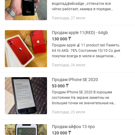
водопад,фейсайди , отпечаток все
чётко работает, камера в порядке
,брони пленка , коробка, чехол , зарядка
Павлодар, 27 июля
, документы, 60к , или обмен с вашей
доплатой , ТОРГ
Продам apple 11(RED) - 64gb
130 000 ₸
Продам apple 🍎 11 product red Память:
64 гб АКБ: 78% Состояние 10/10 Со дня
покупки всегда в чехле и защитном
стекле Весь комплект док. имеется
Павлодар, 26 июля
Обмен не интересует от слова
«вообще»
Продам IPhone SE 2020
53 000 ₸
Продам IPhone SE 2020 В хорошем
состоянии На экране заметны не
большие точки не значительные на
работу не влияют! Обмен не
Павлодар, 23 июля
предлагать! Торг есть! True Tone ✅ Face
ID ✅ Touch ID ✅ 🔋 АКБ - 73% 📞...
Продам айфон 13 про
120 000 ₸