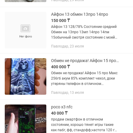
Павлодар, 29 июля
Pro. Небольшая доплата. Пишите с
предложениями.
Айфон 13 обмен 13про 14про
150 000 ₸
Айфон 13 128/78% Состояние средний
Обмен на 13про 13мп 14про 14пм
15обычный смотря состояние с моей
доплатой
Павлодар, 23 июля
Обмен не продажа! Айфон 15 про Макс 256гб акум 85%
400 000 ₸
Обмен не продажа! Айфон 15 про Макс
256гб акум 85% комплект чехол, доки
утеряны телефон в отличном
состоянии не работает вспышка
Павлодар, 13 июля
соответственно и фонарик обмен на
айфон 15 про с вашей доплатой либо...
poco x3 nfc
40 000 ₸
продам смартфон в отличном
состоянии, хорошо тянет игры такие
как пабг, фф, стандофф,частота 120 гц