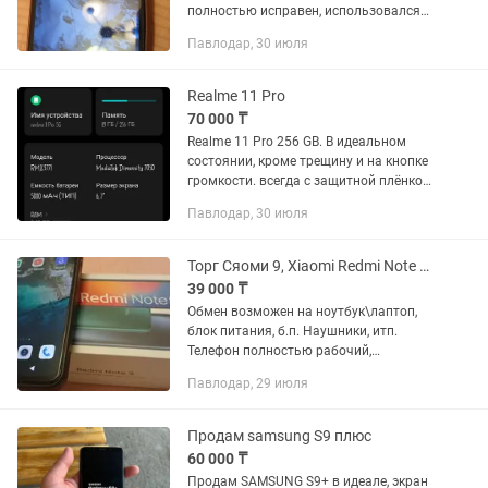
полностью исправен, использовался
одним владельцем. Аккумулятор в
Павлодар, 30 июля
хорошем состоянии, заряд держит 80%.
Все функции работают:...
Realme 11 Pro
70 000 ₸
Realme 11 Pro 256 GB. В идеальном
состоянии, кроме трещину и на кнопке
громкости. всегда с защитной плёнкой
и в чехле. Реальному покупателю
Павлодар, 30 июля
небольшой торг уместен. Обмен не
предлагать, только продажа.
Торг Сяоми 9, Xiaomi Redmi Note 9 64 ГБ Состояние отличное Коробка
39 000 ₸
Обмен возможен на ноутбук\лаптоп,
блок питания, б.п. Наушники, итп.
Телефон полностью рабочий,
аккуратно использовался в чехле -
Павлодар, 29 июля
изначальный хозяин. Большой, яркий
экран и корпус без трещин,...
Продам samsung S9 плюс
60 000 ₸
Продам SAMSUNG S9+ в идеале, экран