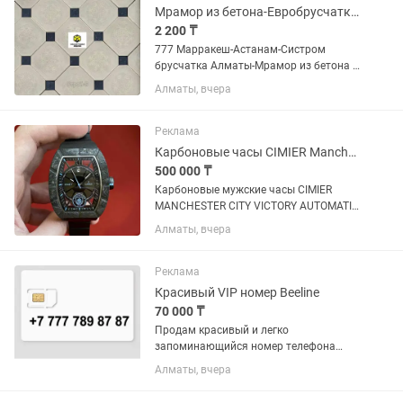
Мрамор из бетона-Евробрусчатка-Брусчатка-Тротуарная плитка в Алматы
2 200 ₸
777 Марракеш-Астанам-Систром
брусчатка Алматы-Мрамор из бетона в
Алматы-Брусчатка мрамор из бетона-
Алматы, вчера
Завод Алматы брусчатка-
Евробрусчатка завод Алматы Если Вы
не дозвонились, пожалуйста, напишите
Реклама
нам...
Карбоновые часы CIMIER Manchester City Victory Automatic CARBON Forged
500 000 ₸
Карбоновые мужские часы CIMIER
MANCHESTER CITY VICTORY AUTOMATIC
CARBON WATCH (Looks like Richard Mille)
Алматы, вчера
В отличном состоянии Полный
комплект / коробка документы
Excellent running accuracy Retail...
Реклама
Красивый VIP номер Beeline
70 000 ₸
Продам красивый и легко
запоминающийся номер телефона
Beeline. Номер: +7 777 789 87 87 Цена:
Алматы, вчера
70 000 тенге Отлично подойдёт для
бизнеса, рекламы, работы с клиентами