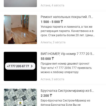
Астана, 4 августа
Ремонт напольных покрытий. Паркет, ламинат.
1 500 - 5 000 ₸
Укладка паркета и ламината, а так же
реставрация паркета. Качественно и в
срок. Стаж работы более 20 лет. Цены
за кв.м. Шлифовка паркета от 3000 -
Алматы, 3 августа
5000тг. Настил ламинат от 1500 - 2500
тг. (елка от...
ВИП НОМЕР, Vip номер 7 777 20 56 777
55 000 ₸
Продам вип номер дешево! срочно!
Торг есть! +7 777 2056 777 привязать
можно к любому оператору
Астана, 3 августа
Брусчатка Систром-мрамор из бетона Евробрусчатка-Тротуарная плитка 777
2 200 ₸
Евро-брусчатка Систром-Мрамор из
бетона-Брусчатка Если Вы не