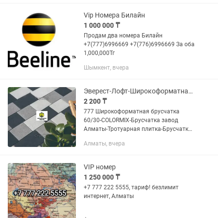
(под пешеходную зону) от 2200т и
выше. Евробрусчатка 3см. (под...
Vip Номера Билайн
1 000 000 ₸
Продам два номера Билайн
+7(777)6996669 +7(776)6996669 За оба
1,000,000Тг
Шымкент, вчера
Эверест-Лофт-Широкоформатная брусчатка прессованная-Тротуарная плитка
2 200 ₸
777 Широкоформатная брусчатка
60/30-СОLORMIX-Брусчатка завод
Алматы-Тротуарная плитка-Брусчатка
Колормикс-Брусчатка color-mix завод
Алматы, вчера
Алматы Если Вы не дозвонились,
пожалуйста, напишите нам на номер...
VIP номер
1 250 000 ₸
+7 777 222 5555, тариф! безлимит
интернет, Алматы