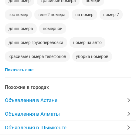
длинномер
красивые номера
номери
гос номер
теле 2 номера
на номер
номер 7
длинномера
номерной
длинномер грузоперевозка
номер на авто
красивые номера телефонов
уборка номеров
Показать еще
длинномер к
номерки
номер телефона
телефонный номер
номер красивы
гос номера
Похожие в городах
длиномера
Объявления в Астане
Объявления в Алматы
Объявления в Шымкенте