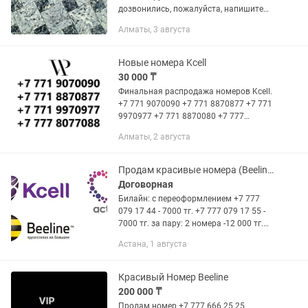
дозвонились, пожалуйста, напишите
нам на номер Билайн, мы обязательно
Алматы, 3 августа
Вам ответим! Тротуарная плитка (3см)
30/30,33/33 (под пешеходную...
Новые номера Kcell
30 000 ₸
Финальная распродажа номеров Kcell.
+7 771 9070090 +7 771 8870877 +7 771
9970977 +7 771 8870080 +7 777
8077088 Каждый по 30 000 тг. Срочная
Алматы, 2 августа
распродажа.
Продам красивые номера (Beeline, Актив, и Izi ) С выгодными тарифами
Договорная
Билайн: с переоформлением +7 777
079 17 44 - 7000 тг. +7 777 079 17 55 -
7000 тг. за пару: 2 номера -12 000 тг.
Крутой номер, и выгодный тариф
Астана, 1 августа
"Promo" +7 771 772 7# 71 = 37 000 тг. В
тарифе: 15 гб,...
Красивый Номер Beeline
200 000 ₸
Продам номер +7 777 666 25 25