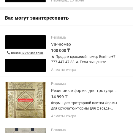
Павлодар, 23 июля
Варианты Переоформление Торг
Вас могут заинтересовать
Реклама
VIP-номер
100 000 ₸
🔥 Продам красивый номер Beeline +7
777 447 47 88 🔥 Если вы цените
красивые и легко запоминающиеся
Алматы, вчера
номера — этот вариант для вас! ✔️
Легко запоминается. ✔️ Отлично
подходит для бизнеса, рекламы и...
Реклама
Резиновые формы для тротуарной плитки-брусчатки-Скидки-50%
14 999 ₸
Формы для тротуарной плитки-Формы
для брусчатки-Формы для фасада-
Формы для бордюра Дорогие друзья, у
Алматы, вчера
нас АКЦИЯ-СКИДКИ-АКЦИЯ-до -50%!-
при покупке от 5-10 квадратных
метров! Успейте, спешите...
Реклама