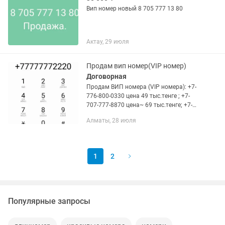
Вип номер новый 8 705 777 13 80
Актау, 29 июля
Продам вип номер(VIP номер)
Договорная
Продам ВИП номера (VIP номерa): +7-
776-800-0330 цена 49 тыс.тенге ; +7-
707-777-8870 цена~ 69 тыс.тенге; +7-
776-777-6122 цена~ 59 тыс.тенге; +7-
Алматы, 28 июля
777-777-2220 цена~ 10000 USD$ с
переоформлением; можно...
1
2
Популярные запросы