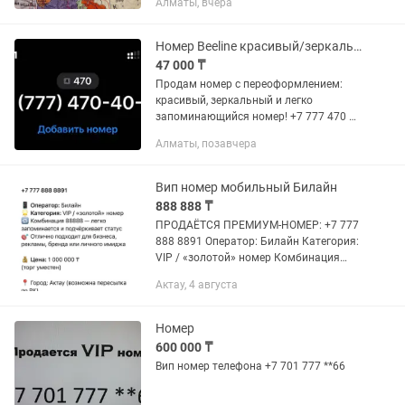
Алматы, вчера
Номер Beeline красивый/зеркальный
47 000 ₸
Продам номер с переоформлением:
красивый, зеркальный и легко
запоминающийся номер! +7 777 470 4
074
Алматы, позавчера
Вип номер мобильный Билайн
888 888 ₸
ПРОДАЁТСЯ ПРЕМИУМ-НОМЕР: +7 777
888 8891 Оператор: Билайн Категория:
VIP / «золотой» номер Комбинация
88888 — легко запоминается и
Актау, 4 августа
подчеркивает статус Отлично
подходит для бизнеса, рекламы,
бренда...
Номер
600 000 ₸
Вип номер телефона +7 701 777 **66