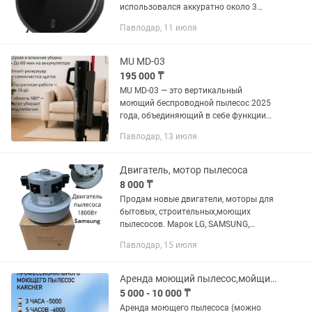
использовался аккуратно около 3
месяцев. Работает без нареканий —
Павлодар, 11 июля
сухая и влажная уборка, навигация,
приложение, голосовое...
MU MD-03
195 000 ₸
MU MD-03 — это вертикальный
моющий беспроводной пылесос 2025
года, объединяющий в себе функции
сухой и влажной уборки для
Павлодар, 13 июля
обеспечения максимальной чистоты в
вашем доме. Основные
характеристики: -...
Двигатель, мотор пылесоса
8 000 ₸
Продам новые двигатели, моторы для
бытовых, строительных,моющих
пылесосов. Марок LG, SAMSUNG,
BOSCH, KARCHER, PHILIPS, TOMAS.
Павлодар, 15 июля
Недорого. Цены узнавайте по телефону
доставка по городу бесплатно
Аренда моющий пылесос,мойщик окон,пароочиститель
5 000 - 10 000 ₸
Аренда моющего пылесоса (можно