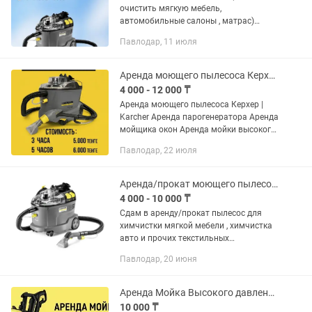
очистить мягкую мебель,
автомобильные салоны , матрас)
Пароочистителя (кафель, плитка,
Павлодар, 11 июля
камень, линолеум.
сантехника:раковины , смесители,
ванны. Окна и зеркала ,...
Аренда моющего пылесоса Керхер
4 000 - 12 000 ₸
Аренда моющего пылесоса Керхер |
Karcher Аренда парогенератора Аренда
мойщика окон Аренда мойки высокого
давления
Павлодар, 22 июля
Аренда/прокат моющего пылесоса Karcher Puzzi8/1
4 000 - 10 000 ₸
Сдам в аренду/прокат пылесос для
химчистки мягкой мебели , химчистка
авто и прочих текстильных
поверхностей
Павлодар, 20 июня
Аренда Мойка Высокого давления KARCHER K4
10 000 ₸