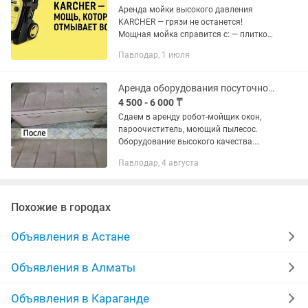
Аренда мойки высокого давления
KARCHER — грязи не останется!
Мощная мойка справится с: — плиткой,
фасадом, забором — садовой мебелью,
Павлодар, 1 июля
авто, бассейном — любой въевшейся
грязью и налётом Аренда — 10...
Аренда оборудования посуточноробот-мойщик окон, пароочиститель
4 500 - 6 000 ₸
Сдаем в аренду робот-мойщик окон,
пароочиститель, моющий пылесос.
Оборудование высокого качества.
Писать на .
Павлодар, 4 августа
Похожие в городах
Объявления в Астане
Объявления в Алматы
Объявления в Караганде