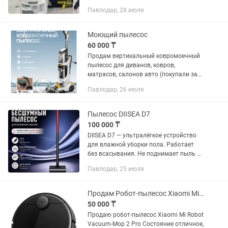
у официалов
Павлодар, 28 июля
Моющий пылесос
60 000 ₸
Продам вертикальный ковромоечный
пылесос для диванов, ковров,
матрасов, салонов авто (покупали за
165 тыс)
Павлодар, 26 июля
Пылесос DIISEA D7
100 000 ₸
DIISEA D7 — ультралёгкое устройство
для влажной уборки пола. Работает
без всасывания. Не поднимает пыль и
очищает пол с помощью
Павлодар, 25 июля
инновационной технологии
циркуляции воды. Очень тихий.
Складывается на...
Продам Робот-пылесос Xiaomi Mi Robot Vacuum Mop 2 Pro
50 000 ₸
Продаю робот-пылесос Xiaomi Mi Robot
Vacuum-Mop 2 Pro Состояние отличное,