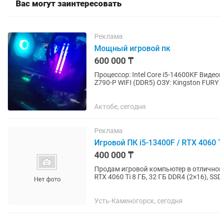
Вас могут заинтересовать
Реклама
Мощный игровой пк
600 000 ₸
Процессор: Intel Core i5-14600KF Виде
Z790-P WIFI (DDR5) ОЗУ: Kingston FURY
БП:...
Актобе, сегодня
Реклама
Игровой ПК i5-13400F / RTX 4060 T
400 000 ₸
Продам игровой компьютер в отличном 
RTX 4060 Ti 8 ГБ, 32 ГБ DDR4 (2×16), 
современных игр, работы и...
Усть-Каменогорск, сегодня