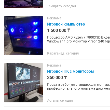
Темиртау, сегодня
Реклама
Игровой компьютер
1 500 000 ₸
Процессор AMD Ryzen 7 7800X3D Видеокарта Nvidia GeForce rtx 5070 12 гб Оперативка 32 гб
Windows 11 pro Монитор xtreon 240 герц Второй монитор обычный 60 герц Микрофон maono
pd200x Клава и...
Караганда, сегодня
Реклама
Игровой ПК с монитором
350 000 ₸
Продам рабочую станцию для монтажа
профессионального монтажа документа
работы в After...
Астана, сегодня