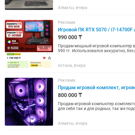
Алматы, вчера
Реклама
Игровой ПК RTX 5070 / i7-14700F
990 000 ₸
Продам мощный игровой компьютер в с
990 тг. Использовался аккуратно, без
Характеристики: ...
Астана, вчера
Реклама
Продам игровой комплект, игров
800 000 ₸
Продам игровой компьютер комплектом. Собирался в январе 2026г. Отличный пода
для себя так и для родных, так же подойдет д
Корпус Ocypus...
Алматы, вчера