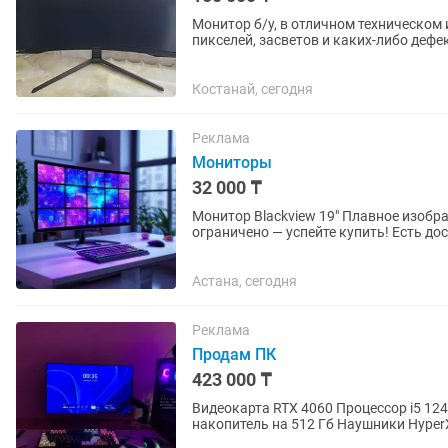
Монитор б/у, в отличном техническом
пикселей, засветов и каких-либо дефектов. Основные характеристики: Диагон
Разрешение — 2560×1440...
Костанай, сегодня
Реклама
Мониторы
32 000 ₸
Монитор Blackview 19" Плавное изобр
ограничено — успейте купить! Есть дос
Бутик No23 Заказ и...
Астана, сегодня
Реклама
Продам ПК
423 000 ₸
Видеокарта RTX 4060 Процессор i5 12400F Оперативная память DDR4 Kingston 32 Гб Ssd
накопитель на 512 Гб Наушники HyperX Cloud II черно-красный Монитор Sanc 165 Гц на
настольном кронштейне , есть...