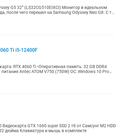
 (LS32CG510EIXCI) Монитор в идеальном
а, после чего перешел на Samsung Odyssey Neo G8. С тех
060 Ti i5-12400F
еокарта: RTX 4060 Ti •Оперативная память: 32 GB DDR4
к питания Antec ATOM V750 (750W) ОС: Windows 10 Pro
1 тб Озу 16 гб Монитор Самсунг 144гц 32 дюйма Клавиатура и мышь в комплекте