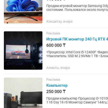
Продам игровой монитор Samsung Odyssey G5 32”
состоянии. Пользовался около полугод
пор монитор не...
Кокшетау, вчера
Реклама
Игровой ПК монитор 240 Гц RTX 4
600 000 ₸
•Процессор: Intel Core i5-12400F •Вид
•Накопитель: SSD M.2 NVMe 1 TB • Бло
Комплект: Игровой...
Алматы, вчера
Реклама
Компьютер
250 000 ₸
Продам компьютер Процессор i3-10100 Видеокарта GTX 1660 super SSD 2 тб от Самсунг M2 HDD