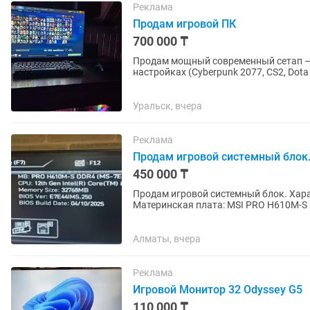
Реклама
Продам игровой ПК
700 000 ₸
Продам мощный современный сетап — 
настройках (Cyberpunk 2077, CS2, Dota
железо свежее,...
Уральск, вчера
Реклама
Продам игровой системный блок
450 000 ₸
Продам игровой системный блок. Характеристики: Процессор: Intel Core i5-12400F
Материнская плата: MSI PRO H610M-S 
GeForce RTX 4060 12GB GDDR6 SSD:...
Алматы, вчера
Реклама
Игровой Монитор 32 Odyssey G5
110 000 ₸