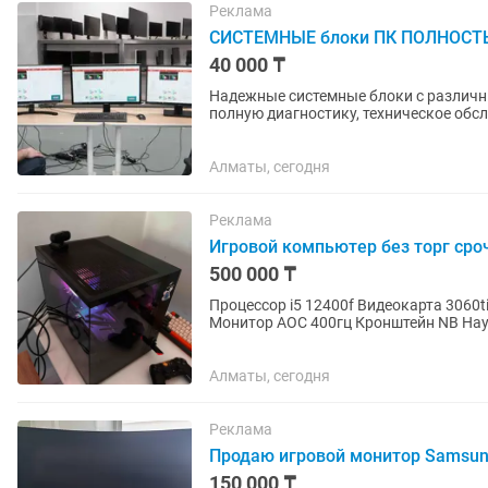
Реклама
СИСТЕМНЫЕ блоки ПК ПОЛНОСТЬ
40 000 ₸
Надежные системные блоки с различными конфигурац
полную диагностику, техническое обс
покупки. Отлично подходят для дома,..
Алматы, сегодня
Реклама
Игровой компьютер без торг сро
500 000 ₸
Процессор i5 12400f Видеокарта 3060ti ОЗУ 32 Память 1тб Windows 11 pro Корпус аквари
Монитор AOC 400гц Кронштейн NB Наушник Mch
магнитный Мышка Logitech 2...
Алматы, сегодня
Реклама
Продаю игровой монитор Samsun
150 000 ₸