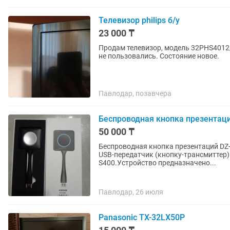
Телевизор philips б/у
23 000 ₸
Продам телевизор, модель 32PHS4012/
не пользовались. Состояние новое.
Павлодар, позавчера
Беспроводная кнопка презентаци
50 000 ₸
Беспроводная кнопка презентаций DZ-
USB-передатчик (кнопку-трансмиттер)
S400.Устройство предназначено...
Павлодар, 26 июля
Panasonic TX-32LX50P