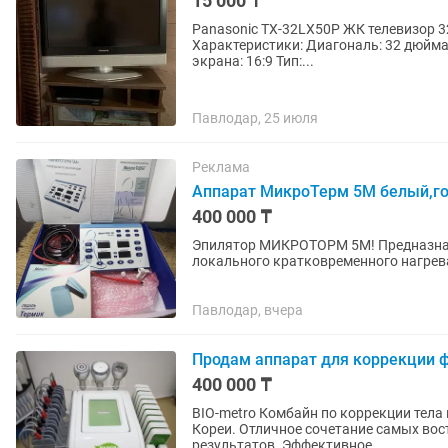
15 000 ₸
Panasonic TX-32LX50P ЖК телевизор 32 дюйма (81 см), классическая модель Panasonic VIERA
Характеристики: Диагональ: 32 дюйма (81 см) Разрешение: 1366×768 (HD Ready 720p) Формат
экрана: 16:9 Тип:...
Павлодар, 25 июля
Реклама
Аппарат МикроТерм 5М белый,г
400 000 ₸
Эпилятор МИКРОТОРМ 5М! Предназнач
локального кратковременного нагрев
частоты. Новая модель Микротерм 5М э
Павлодар, вчера
Продам аппарат для коррекции 
400 000 ₸
BIO-metro Комбайн по коррекции тела 
Кореи. Отличное сочетание самых во
результатов. Эффективное...