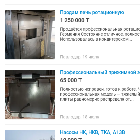
Продам печь ротационную
1 250 000 ₸
Продаётся профессиональная ротацион
Германия Состояние отличное, полностью рабочая Подключение: [дизельное топливо
Использовалась в кондитерском...
Павлодар, 19 июля
Профессиональный прижимной эл
65 000 ₸
Полностью исправен, готов к работе. Чугунные жарочные панели 38 × 27 см. Массивная
профессиональная модель — тяжелый, на
плиты равномерно распределяют...
Павлодар, 18 июля
Насосы НК, НКВ, ТКА, А13В