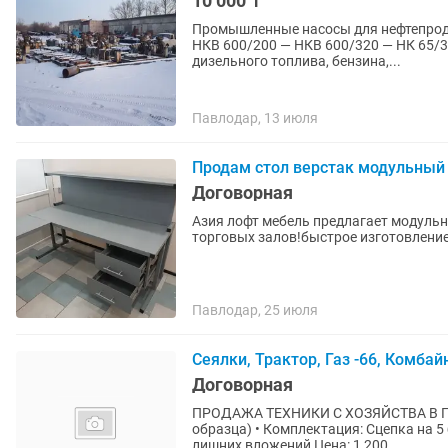
10 000 ₸
Промышленные насосы для нефтепродуктов и 
НКВ 600/200 — НКВ 600/320 — НК 65/35 — ТКА 32/80
дизельного топлива, бензина,...
Павлодар, 13 июля
Продам стол верстак модульный
Договорная
Азия лофт мебель предлагает модуль
торговых залов!быстрое изготовлени
Павлодар, 25 июля
Сеялки, Трактор, Газ -66, Комбай
Договорная
ПРОДАЖА ТЕХНИКИ С ХОЗЯЙСТВА В ПА
образца) • Комплектация: Сцепка на 5 
лишних вложений Цена: 1 200...