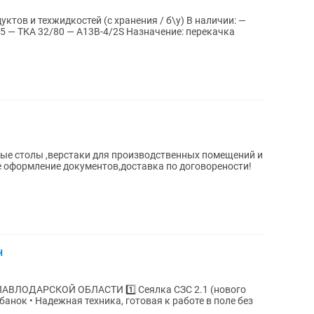
техжидкостей (с хранения / б\у) В наличии: —
 — А13В-4/2S Назначение: перекачка
ные столы ,верстаки для производственных помещений и
е оформление документов,доставка по договорености!
н
ВЛОДАРСКОЙ ОБЛАСТИ 1️⃣ Сеялка СЗС 2.1 (нового
банок • Надежная техника, готовая к работе в поле без