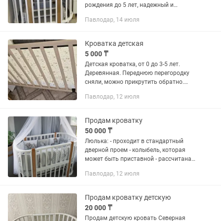
рождения до 5 лет, надежный и
бесшумный маятник поперечного
Павлодар, 14 июля
качания , трансформируется в манеж и
диванчик, 2 цельных матраса, маятник
и...
Кроватка детская
5 000 ₸
Детская кроватка, от 0 до 3-5 лет.
Деревянная. Переднюю перегородку
сняли, можно прикрутить обратно.
Механизм маятник. Состояние
Павлодар, 12 июля
хорошее. В комплекте отдам матрасик
с кокосовым наполнителем и...
Продам кроватку
50 000 ₸
Люлька: - проходит в стандартный
дверной проем - колыбель, которая
может быть приставной - рассчитана
на первый год жизни малыша -
Павлодар, 12 июля
красивое и качественное исполнение
Кроватка: - удобство и красота...
Продам кроватку детскую
20 000 ₸
Продам детскую кровать Северная