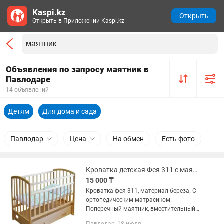
Kaspi.kz
Открыть
Открыть в Приложении Kaspi.kz
Объявления по запросу маятник в
Павлодаре
14 объявлений
Детям
Для дома и сада
Павлодар
Цена
На обмен
Есть фото
Кроватка детская Фея 311 с маятником и вместительным ящиком
15 000 ₸
Кроватка фея 311, материал береза. С
ортопедическим матрасиком.
Поперечный маятник, вместительный
ящик. В хорошем состоянии. Хранится