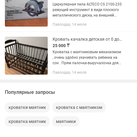
Циркулярная пила ALTECO CS 2100-235
режущий инструмент в виде плоского
металлического диска, на внешней
кромке которого расположены зубья.
Павлодар, 14 июля
Используется на круглопильных,
маятниковых и других станках,...
Кровать качалка детская от 0 до 4х
25 000 ₸
Кроватка с маятниковым механизмом
, очень удобно укачивать ребенка на
сон . Прям палочка-выручалочка для
мамы . Нисколько не пожалели о
Павлодар, 14 июля
приобретении . Кровать в отличном
состоянии, материал дерево,...
Популярные запросы
кроватки маятник
кроватка с маятником
кроватка маятник
маятники