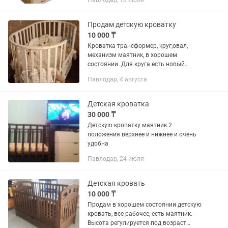
Павлодар, 18 июля
в чистом упакованном виде. Цвет
светлое дерево, покрытие лак
Продам детскую кроватку
10 000 ₸
Кроватка трансформер, круг,овал,
механизм маятник, в хорошем
состоянии. Для круга есть новый
матрас в упаковке. Бортик отдам в
Павлодар, 4 августа
подарок.
Детская кроватка
30 000 ₸
Детскую кроватку маятник.2
положения верхнее и нижнее и очень
удобна
Павлодар, 24 июля
Детская кровать
10 000 ₸
Продам в хорошем состоянии детскую
кровать, все рабочее, есть маятник.
Высота регулируется под возраст