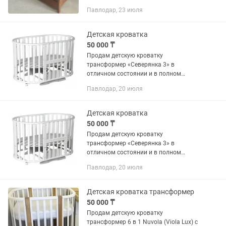
ребенка, или обмен на сушилку для
Павлодар, 23 июля
белья, ничего более не предлагать
Детская кроватка
50 000 ₸
Продам детскую кроватку
трансформер «Северянка 3» в
отличном состоянии и в полном
комплекте ( 2 матрасы с кокосовой
Павлодар, 20 июля
койрой: круглый (новый) и
овальный.Матрасы ЦЕЛЬНЫЕ(что
будет удобно для ребенка),...
Детская кроватка
50 000 ₸
Продам детскую кроватку
трансформер «Северянка 3» в
отличном состоянии и в полном
комплекте ( 2 матрасы с кокосовой
Павлодар, 20 июля
койрой: круглый (новый) и
овальный.Матрасы ЦЕЛЬНЫЕ(что
будет удобно для ребенка),...
Детская кроватка трансформер
50 000 ₸
Продам детскую кроватку
трансформер 6 в 1 Nuvola (Viola Lux) с