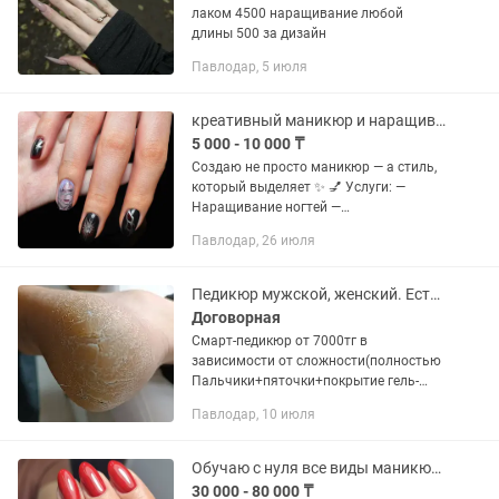
лаком 4500 наращивание любой
длины 500 за дизайн
Павлодар, 5 июля
креативный маникюр и наращивание / Павлодар
5 000 - 10 000 ₸
Создаю не просто маникюр — а стиль,
который выделяет ✨ 💅 Услуги: —
Наращивание ногтей —
Комбинированный маникюр —
Павлодар, 26 июля
Креативные дизайны (сложная
роспись, тренды, любые идеи) —
Покрытие гель-лаком ✨...
Педикюр мужской, женский. Есть выезд на дом
Договорная
Смарт-педикюр от 7000тг в
зависимости от сложности(полностью
Пальчики+пяточки+покрытие гель-
лаком) Мужской педикюр-от 6000
Павлодар, 10 июля
Мужской маникюр- 4000 Обработка
только пяточек-от 4000тг В
зависимости от...
Обучаю с нуля все виды маникюра и педикюра
30 000 - 80 000 ₸