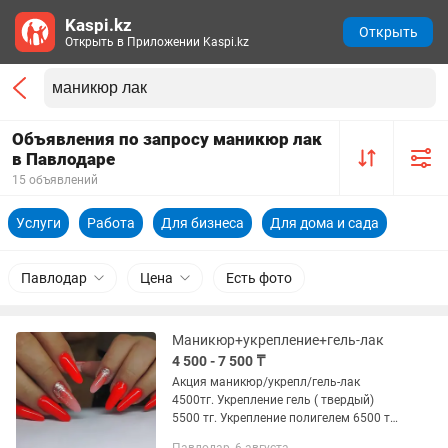
Kaspi.kz
Открыть
Открыть в Приложении Kaspi.kz
Объявления по запросу маникюр лак
в Павлодаре
15 объявлений
Услуги
Работа
Для бизнеса
Для дома и сада
Павлодар
Цена
Есть фото
Маникюр+укрепление+гель-лак
4 500 - 7 500 ₸
Акция маникюр/укрепл/гель-лак
4500тг. Укрепление гель ( твердый)
5500 тг. Укрепление полигелем 6500 тг.
Наращивание ногтей 7000/7500 тг.