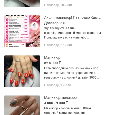
Принимаю на дому
Павлодар, 10 июня
Акция маникюр! Павлодар Химгородки
Договорная
Здравствуйте! Елена
сертифицированный мастер с опытом.
Приглашаю вас на маникюр!
Инструменты проходят все этапы
Павлодар, 27 июня
стерилизации и дезинфекции. Акция!
Японский маникюр-4000 Акция!
Маникюр гель-лак-6000...
Маникюр
от 4 000 ₸
Есть свободные окошки на маникюр
пишите на Маникюр+укрепление +
гель-лак + не сложный дизайн 3000-
4000 Принимаю на дому удобно даже
Павлодар, 9 июля
после работы
Маникюр, педикюр
4 000 - 9 000 ₸
Маникюр классический 3500тнг
Японский маникюр 5500тнг