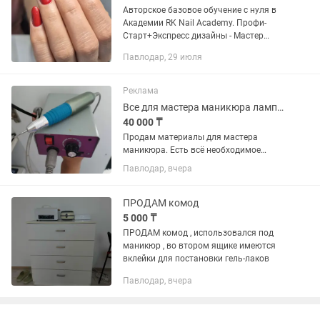
Авторское базовое обучение с нуля в
Академии RK Nail Academy. Профи-
Старт+Экспресс дизайны - Мастер
маникюра, классический,
Павлодар, 29 июля
комбинированный, аппаратный,SPA
процедура, парафинотерапия,
покрытие...
Реклама
Все для мастера маникюра лампа сушка
40 000 ₸
Продам материалы для мастера
маникюра. Есть всё необходимое
(лампа, сушка, пылесос, аппарат с
Павлодар, вчера
фрезами, гель-лаки, цветные базы от
миа и другое, разные наклейки для
дизайна и многое другое) подробнее...
ПРОДАМ комод
5 000 ₸
ПРОДАМ комод , использовался под
маникюр , во втором ящике имеются
вклейки для постановки гель-лаков
Павлодар, вчера