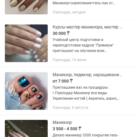
Маникюр+укрепление+гель-лак от
6500тнг Наращивание от 8000тнг
Павлодар, сегодня
Педикюр Smart от 7000тнг Запись
онлайн:
Курсы мастер маникюра, мастер педикюра, мастер по наращиванию ногтей
30 000 ₸
Учебный центр подготовки и
переподготовки кадров "Премиум"
приглашает на обучение всех
желающих освоить профессию
Павлодар, 19 июня
мастера ногтевого сервиса! Для
обучения все предоставляется;
Индивидуальное...
Маникюр, педикюр, наращивание ногтей
от 7 000 ₸
Приглашаем вас на процедуры:
г.Павлодар Маникюр все виды
Укрепление ногтей ( Акригель, акрил,
гель, power gel) Покрытие гель-лаком
Павлодар, 6 августа
Наращивание ногтей акрил, гель, power
gel magnetic ( квадрат,...
Маникюр
3 500 - 4 500 ₸
Делаю маникюр 3500 покрытие гель-