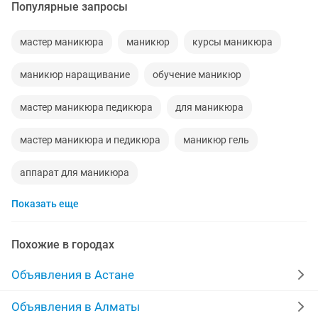
Популярные запросы
мастер маникюра
маникюр
курсы маникюра
маникюр наращивание
обучение маникюр
мастер маникюра педикюра
для маникюра
мастер маникюра и педикюра
маникюр гель
аппарат для маникюра
Показать еще
маникюр наращивание ногтей
маникюр салон
маникюр гель покрытие
маникюр ногтей
Похожие в городах
стол для маникюра
маникюр гель лак
Объявления в Астане
мастер маникюра работа
Объявления в Алматы