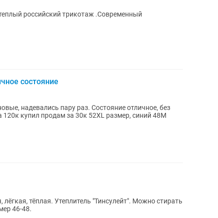
теплый российский трикотаж .Современный
ичное состояние
овые, надевались пару раз. Состояние отличное, без
а 120к купил продам за 30к 52XL размер, синий 48М
, лёгкая, тёплая. Утеплитель "Тинсулейт". Можно стирать
мер 46-48.