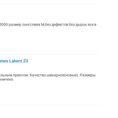
 5000 размер лонгслива М,без дефектов без дырок все в
mes Lakers 23
альным принтом. Качество шикарное(новые). Размеры
аничено.