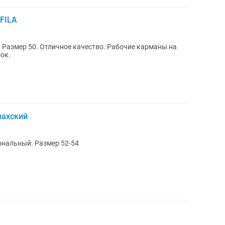
FILA
на
ок.
захский
нальный. Размер 52-54