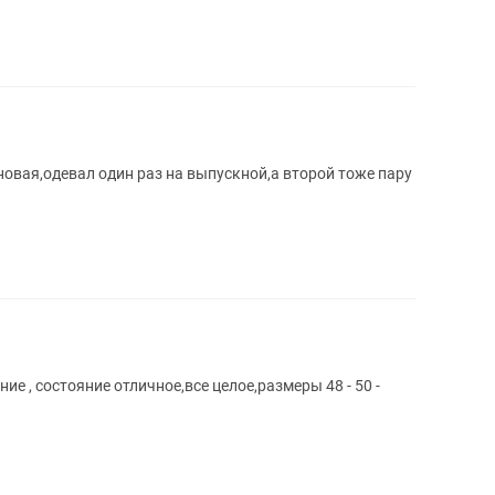
вая,одевал один раз на выпускной,а второй тоже пару
е , состояние отличное,все целое,размеры 48 - 50 -