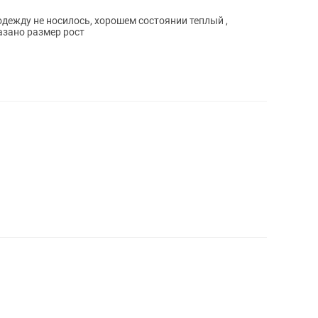
ежду не носилось, хорошем состоянии теплый ,
азано размер рост