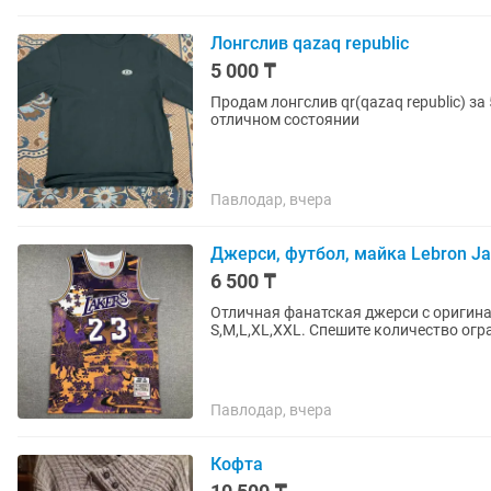
Лонгслив qazaq republic
5 000 ₸
Продам лонгслив qr(qazaq republic) за
отличном состоянии
Павлодар, вчера
Джерси, футбол, майка Lebron Ja
6 500 ₸
Отличная фанатская джерси с оригин
S,M,L,XL,XXL. Спешите количество огр
Павлодар, вчера
Кофта