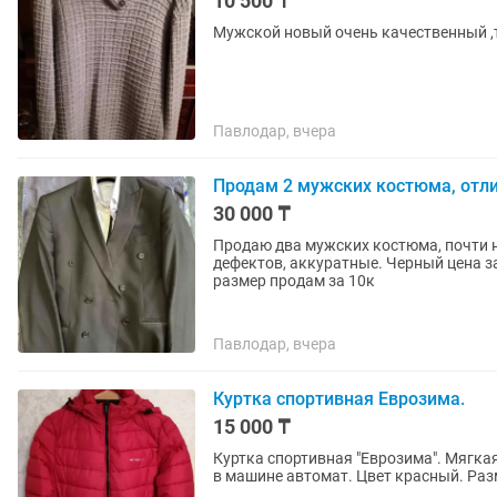
10 500 ₸
Мужской новый очень качественный ,
Павлодар, вчера
Продам 2 мужских костюма, отл
30 000 ₸
Продаю два мужских костюма, почти н
дефектов, аккуратные. Черный цена з
размер продам за 10к
Павлодар, вчера
Куртка спортивная Еврозима.
15 000 ₸
Куртка спортивная "Еврозима". Мягкая
в машине автомат. Цвет красный. Раз