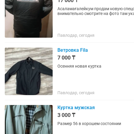
17 000 ₸
Асаламағалейкум продам новую спецод
внимательно смотрите на фото там ук
Павлодар, сегодня
Ветровка Fila
7 000 ₸
Осенняя новая куртка
Павлодар, сегодня
Куртка мужская
3 000 ₸
Размер 56 в хорошем состоянии