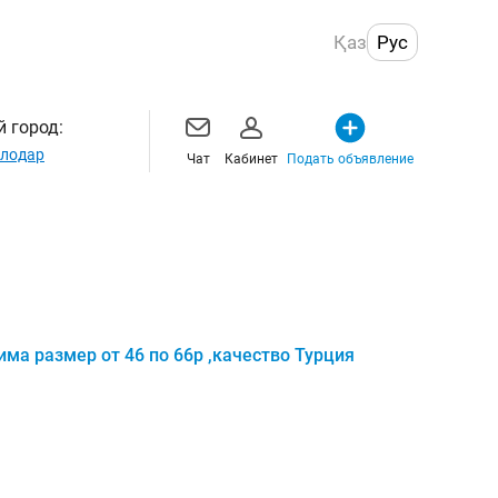
Қаз
Рус
 город:
лодар
Чат
Кабинет
Подать объявление
ма размер от 46 по 66р ,качество Турция