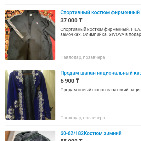
Спортивный костюм фирменный 
37 000 ₸
Спортивный костюм фирменный. FILA. Размер 50. Отличное качество. Рабочие карманы 
замочках. Олимпийка, GIVOVA в подар
Павлодар, позавчера
Продам шапан национальный ка
6 900 ₸
Продам новый шапан казахский нацио
Павлодар, позавчера
60-62/182Костюм зимний