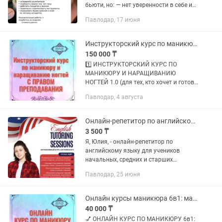
бьюти, но: — нет уверенности в себе и
знаниях? — боишься испортить форму
Павлодар, 17 июня
клиенту? — не понимаешь, какие
материалы реально нужны? —...
Инструкторский курс по маникюру и наращиванию ногтей
150 000 ₸
1️⃣ ИНСТРУКТОРСКИЙ КУРС ПО
МАНИКЮРУ И НАРАЩИВАНИЮ
НОГТЕЙ 1.0 (для тех, кто хочет и готов
обучать МАСТЕРОВ); 2️⃣
Павлодар, 4 августа
ИНСТРУКТОРСКИЙ КУРС ПО
МАНИКЮРУ И НАРАЩИВАНИЮ
НОГТЕЙ 2.0 (для тех, кто хочет и
Онлайн-репетитор по английскому языку
готов...
3 500 ₸
Я, Юлия, - онлайн-репетитор по
английскому языку для учеников
начальных, средних и старших
классов. 🇺🇸🇬🇧 Предлагаю
Павлодар, 25 июня
интенсивный курс по английскому
языку с подготовкой индивидуального
плана в...
Онлайн курсы маникюра 6в1: мастер универсал(все включено)
40 000 ₸
💅 ОНЛАЙН КУРС ПО МАНИКЮРУ 6в1: