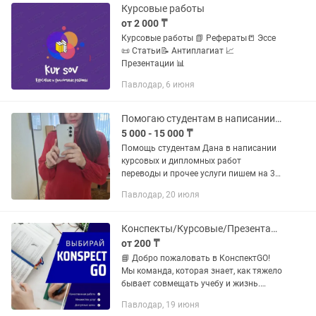
Курсовые работы
от 2 000 ₸
Курсовые работы 📗 Рефераты📒 Эссе
📜 Статьи📝 Антиплагиат 📈
Презентации 📊
Павлодар, 6 июня
Помогаю студентам в написании курсовых и дипломных работ переводы и прочее
5 000 - 15 000 ₸
Помощь студентам Дана в написании
курсовых и дипломных работ
переводы и прочее услуги пишем на 3-х
языках антиплагиат, все официально,
Павлодар, 20 июля
помогаем школьникам, студентам,
учителям все виды работ и услуги...
Конспекты/Курсовые/Презентации
от 200 ₸
📘 Добро пожаловать в КонспектGO!
Мы команда, которая знает, как тяжело
бывает совмещать учебу и жизнь.
Поэтому мы делаем все, чтобы учиться
Павлодар, 19 июня
стало проще: ✅ Конспекты (понятные и