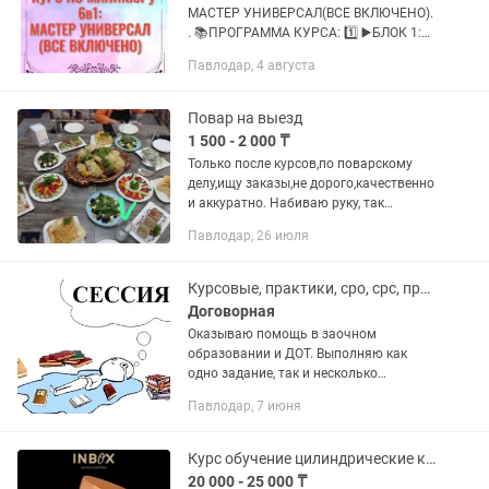
МАСТЕР УНИВЕРСАЛ(ВСЕ ВКЛЮЧЕНО).
. 📚ПРОГРАММА КУРСА: 1️⃣ ▶️БЛОК 1:
«ОСНОВЫ МАНИКЮРА» . 2️⃣ ▶️БЛОК 2:
Павлодар, 4 августа
«КОМБИНИРОВАННЫЙ И
АППАРАТНЫЙ МАНИКЮР». 3️⃣ ▶️БЛОК
3: «ДИЗАЙНЫ НА...
Повар на выезд
1 500 - 2 000 ₸
Только после курсов,по поварскому
делу,ищу заказы,не дорого,качественно
и аккуратно. Набиваю руку, так
сказать.звоните - пишите, обязательно
Павлодар, 26 июля
договоримся.
Курсовые, практики, сро, срс, презентации
Договорная
Оказываю помощь в заочном
образовании и ДОТ. Выполняю как
одно задание, так и несколько
предметов. Работаю шестой год,
Павлодар, 7 июня
имеется достаточная база заданий и
курсовых работ, по общим и
профильным...
Курс обучение цилиндрические коробки
20 000 - 25 000 ₸