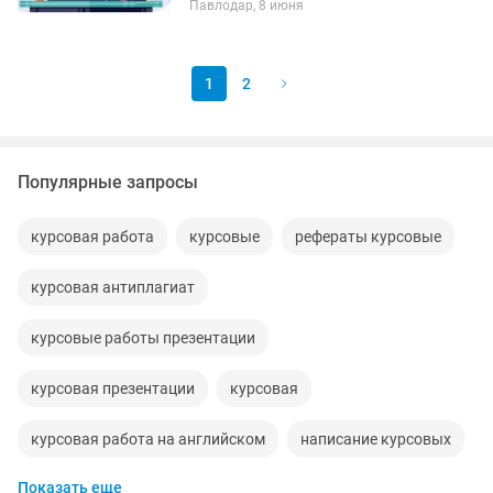
Павлодар, 8 июня
помощь в заочном образовании и ДОТ.
- Делаю нормоконтроль; - Помогу с...
1
2
Популярные запросы
курсовая работа
курсовые
рефераты курсовые
курсовая антиплагиат
курсовые работы презентации
курсовая презентации
курсовая
курсовая работа на английском
написание курсовых
Показать еще
курсовые работы
200+ курсов