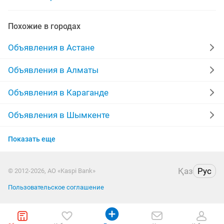
Похожие в городах
Объявления в Астане
Объявления в Алматы
Объявления в Караганде
Объявления в Шымкенте
Объявления в Усть-Каменогорске
Показать еще
Объявления в Актобе
Қаз
Рус
© 2012-2026, АО «Kaspi Bank»
Объявления в Костанае
Пользовательское соглашение
Объявления в Уральске