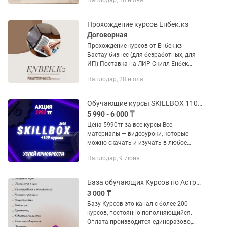
Павлодар, 18 июня
марафона, тренинга, мастер-класса
или обучения. ✅ Ваш текст и
фирменный стиль ✅...
Прохождение курсов Енбек.кз
Договорная
Прохождение курсов от Енбек.кз
Бастау бизнес (для безработных, для
ИП) Поставка на ЛИР Скилл Енбек
курсы Предоставление сертификатов в
Павлодар, 28 июля
электронном виде цены в зависимости
от курсов и статуса Нужно...
Обучающие курсы SKILLBOX 110 курсов в комплекте
5 990 - 6 000 ₸
Цена 5990тг за все курсы Все
материалы — видеоуроки, которые
можно скачать и изучать в любое
время. Доступ остается навсегда и без
Павлодар, 9 июня
ограничений! Подробные видеоуроки с
практическими заданиями и...
База обучающих Курсов по Астрологии, Нумерологии, Таро, Матрицы Судьбы.
3 000 ₸
Базу Курсов-это канал с более 200
курсов, постоянно пополняющийся.
Оплата производится единоразово,