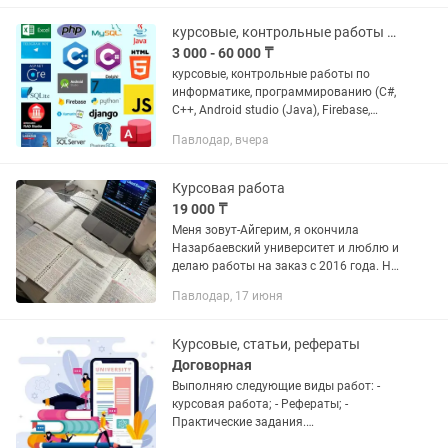
аккуратные) ✅...
курсовые, контрольные работы по информатике, программированию
3 000 - 60 000 ₸
курсовые, контрольные работы по
информатике, программированию (C#,
C++, Android studio (Java), Firebase,
Retrofit, PHP+MySQL, базы данных,
Павлодар, вчера
Node, Веб-скрейпинг, (pyppeteer,
puppeteer, BeautifulSoup),...
Курсовая работа
19 000 ₸
Меня зовут-Айгерим, я окончила
Назарбаевский университет и люблю и
делаю работы на заказ с 2016 года. Ни
одного плохого отзыва. Сделаю
Павлодар, 17 июня
курсовую качественно и в срок.
Грамотный текст, уникальность...
Курсовые, статьи, рефераты
Договорная
Выполняю следующие виды работ: -
курсовая работа; - Рефераты; -
Практические задания.
Дополнительные услуги: - Окажу