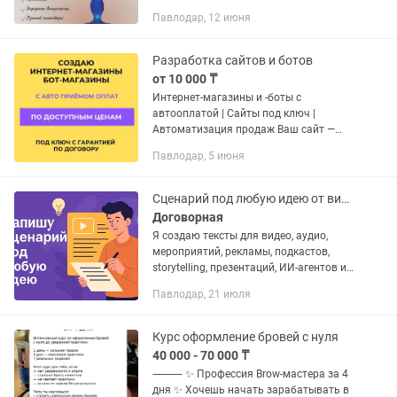
доступ остается бессрочно. Если Вы
Павлодар, 12 июня
согласны я добавляю Вас в группу на
пробное время (2 мин.), дабы...
Разработка сайтов и ботов
от 10 000 ₸
Интернет-магазины и -боты с
автооплатой | Сайты под ключ |
Автоматизация продаж Ваш сайт —
ваш стабильный доход! Создам сайт
Павлодар, 5 июня
или -бот, который продает 24/7,
принимает оплату и увеличивает
вашу...
Сценарий под любую идею от видео и рекламы до подкастов и мероприятий
Договорная
Я создаю тексты для видео, аудио,
мероприятий, рекламы, подкастов,
storytelling, презентаций, ИИ-агентов и
многого другого. Понимаю, как
Павлодар, 21 июля
удержать внимание, вызвать эмоцию и
привести зрителя к...
Курс оформление бровей с нуля
40 000 - 70 000 ₸
⸻ ✨ Профессия Brow-мастера за 4
дня ✨ Хочешь начать зарабатывать в