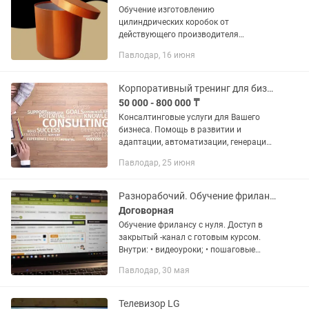
Обучение изготовлению
цилиндрических коробок от
действующего производителя
Подходит для тех, кто хочет
Павлодар, 16 июня
изготавливать коробки для своего
бизнеса/продукта или под реализацию
для других. Курс...
Корпоративный тренинг для бизнеса,обучение персонала,индивидуальный коучинг
50 000 - 800 000 ₸
Консалтинговые услуги для Вашего
бизнеса. Помощь в развитии и
адаптации, автоматизации, генерации
идей развития, целей и улучшении
Павлодар, 25 июня
бизнес-процессов. Работа с
персоналом, обучение и мотивация....
Разнорабочий. Обучение фрилансу с нуля
Договорная
Обучение фрилансу с нуля. Доступ в
закрытый -канал с готовым курсом.
Внутри: • видеоуроки; • пошаговые
инструкции; • реальные примеры
Павлодар, 30 мая
заказов; • разбор профиля
фрилансера; • советы по поиску...
Телевизор LG