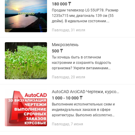
180 000 ₸
Продам телевизор LG 55UP78. Размер
1235х715 мм, диагональ 139 см (55
дюйм). В идеальном состоянии.
Высокое качество изображения 4К
Павлодар, 31 июля
UHD, выше чем Full HD. Есть курсор на
экране от пульта, есть...
Микрозелень
500 ₸
Ты хочешь быть в отличном
настроении и сохранять бодрость
организма? Укрепи витаминами
организм! Нужна микрозелень!
Павлодар, 20 июля
Отпускаем готовых боксак по 500мл и
под срез. Культуры : Горошек, редис...
AutoCAD ArciCAD Чертежи, курсовые, схемы, план эвакуации, 3д визуализация
1 000 - 10 000 ₸
Выполнение исполнительных схем и
индивидуальных заказов в сфере
архитектуры. Выполню абсолютно
любые работы в программах AutoCAD,
Павлодар, 7 июня
ArchiCAD, CorelDraw любой сложности и
любой направленности....