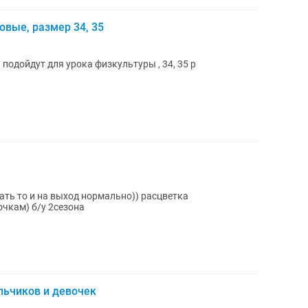
овые, размер 34, 35
подойдут для урока физкультуры , 34, 35 р
рать то и на выход нормально)) расцветка
очкам) б/у 2сезона
льчиков и девочек