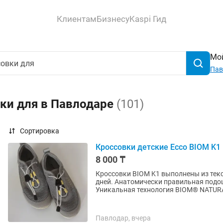
Клиентам
Бизнесу
Kaspi Гид
Мой
Пав
вки для в Павлодаре
(101)
Сортировка
Кроссовки детские Ecco BIOM K1
8 000 ₸
Кроссовки BIOM K1 выполнены из тек
дней. Анатомически правильная подо
Уникальная технология BIOM® NATURA
Павлодар, вчера