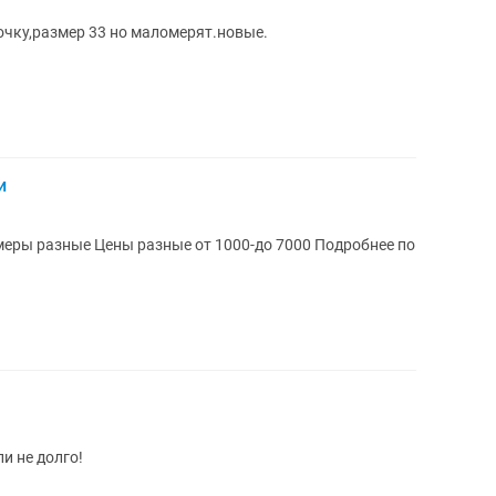
очку,размер 33 но маломерят.новые.
и
Обувь разная Кроссовки ботинки Размеры разные Цены разные от 1000-до 7000 Подробнее по
и не долго!