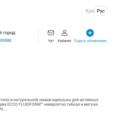
Қаз
Рус
 город:
лодар
Чат
Кабинет
Подать объявление
стиля и натуральной замши идеальны для активных
шва ECCO FLUIDFORM™ невероятно гибкая и мягкая.
L...