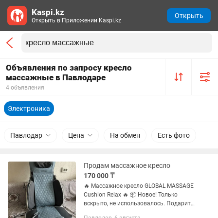
Kaspi.kz
Открыть
Открыть в Приложении Kaspi.kz
Объявления по запросу кресло
массажные в Павлодаре
4 объявления
Электроника
Павлодар
Цена
На обмен
Есть фото
Продам массажное кресло
170 000 ₸
🔥 Массажное кресло GLOBAL MASSAGE
Cushion Relax 🔥 📦 Новое! Только
вскрыто, не использовалось. Подарите
себе полноценный массаж прямо у