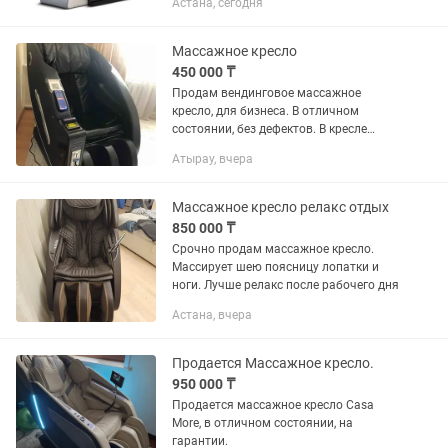
Астана, сегодня
установить ,это работе не мешает.20
видов массажа .Отличный массажер...
Массажное кресло
450 000 ₸
Продам вендинговое массажное
кресло, для бизнеса. В отличном
состоянии, без дефектов. В кресле
имеется свой монето-купюро
Атырау, вчера
приемник. Готовый кьюар. Разные
функции профессионального
роликового массажа...
Массажное кресло релакс отдых
850 000 ₸
Срочно продам массажное кресло.
Массирует шею поясницу лопатки и
ноги. Лучше релакс после рабочего дня
Астана, вчера
Продается Массажное кресло.
950 000 ₸
Продается массажное кресло Casa
More, в отличном состоянии, на
гарантии.