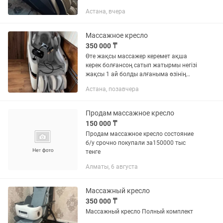
Астана, вчера
Массажное кресло
350 000 ₸
Өте жақсы массажер керемет ақша
керек болғансоң сатып жатырмы негізі
жақсы 1 ай болды алғаныма өзінің
бағасы 480000 мың
Астана, позавчера
Продам массажное кресло
150 000 ₸
Продам массажное кресло состояние
б/у срочно покупали за150000 тыс
тенге
Алматы, 6 августа
Массажный кресло
350 000 ₸
Массажный кресло Полный комплект