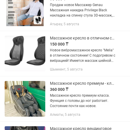
Продам новое Массажер Genau
Массажная накидка Privilege Black
накладка на спинку стула 3D-массаж,
акупунктурный, вибрационный,
Атырау, 5 августа
воздушно-компрессионный
Массажное кресло в отличном состоянии
150 000 ₸
Новое вибромассажное кресло "Melia"
в отличном состоянии! С подогревом с
вибрацией! Имеется массаж шейной
зоны! Массаж головы! Массаж спины!
Шымкент, 5 августа
Массаж поясницы! Массаж
седалищной области! Покупали в...
Массажное кресло премиум - класса
360 000 ₸
Массажное кресло премиум класса.
Функция с головы до ног работает.
Состояние почти как новое.
Алматы, 5 августа
Массажное кресло вендинговое