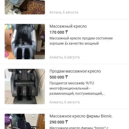
Астана, 6 августа
Массажный кресло
170 000 ₸
Массажный кресло продам состояние
хорошее 👍 качество мощный
Алматы, 6 августа
Продам массажное кресло
500 000 ₸
Продается массажёр YUTU:
многофункциональный -
разминающий, постукивающий,
воздушно-компрессионный ( шея,
Алматы, 6 августа
спина, руки, поясница, ноги). Очень
хороший массажёр. Торг уместен.
Массажное кресло фирмы Bionic.
290 000 ₸
Массажное кресло фирмы “bionic” с