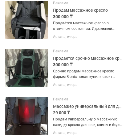
Реклама
Продам массажное кресло
300 000 ₸
Продаётся массажное кресло в
отличном состоянии. Идеальный
вариант для дома — помогает
Астана, вчера
расслабиться после рабочего дня,
снимает напряжение в спине, шее и
ногах. Есть несколько режимов
Реклама
массажа,...
Продается срочно массажное кресло Bionic новая
300 000 ₸
Срочно продам массажное кресло
фирмы Bionic новая купили стоит
просто так не пользуемся Корейская
Астана, вчера
Торг имеется
Реклама
Массажер универсальный для дома, офиса и автомобиля
29 000 ₸
Продам универсальную массажную
накидку-кресло для шеи, спины и бедер,
с возможностью подключения в
Астана, вчера
розетку на 220 В и прикуриватель на