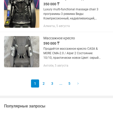
350 000 ₸
Luxury multi-functional massage chair 3
программы 3 режима Виды:
Компрессионный, надавливающий,
разминающий, растягивающий
Алматы, 5 августа
Напряжение: 220240 В Мощность: 90
Вт Частота: 50-60 Гц Время работы:
15...
Массажное кресло
590 000 ₸
Продаётся массажное кресло CASA &
MORE CMA-2.0 / Alper 2 Состояние:
10/10, практически новое Цвет: серый
Новая цена такой модели на
Актобе, 5 августа
официальном сайте около 890 000 ₸.
Продаю дешевле, состояние...
1
2
3
...
5
Популярные запросы