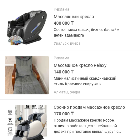
12 В. Несколько режимов массажа с
таймером, вибрацией и...
Реклама
Массажный кресло
400 000 ₸
Состояниеси жаксы, бизнес бастайм
деген адамдарга
Уральск, вчера
Реклама
Массажное кресло Relaxy
140 000 ₸
Минималистичный скандинавский
стиль Красивое снаружи и
продуманное внутри, кресло-качалка
Алматы, вчера
Delta L делает поэтапный массаж с
интервальным чередованием
массажных роликов в области шеи,
Срочно продам массажное кресло
устраняет боль и...
170 000 ₸
Продам массажное кресло новое,
отлично работает ,есть небольшой
дефект при поставке выпал шуруп с
Боковой ручки ,можно самим