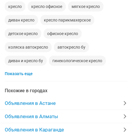
кресло
кресло офисное
мягкое кресло
диван кресло
кресло парикмахерское
детское кресло
офисное кресло
коляска автокресло
автокресло бу
диван и кресло бу
гинекологическое кресло
Показать еще
кресло бу
кресло для
кресло коляска
автокресло коляска
новое кресло
Похожие в городах
кресло для офиса
диван креслой
кресло детско
Объявления в Астане
диваны и кресло
кресло для барбера
Объявления в Алматы
Объявления в Караганде