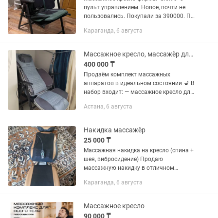
пульт управлением. Новое, почти не
пользовались. Покупали за 390000. По
Караганде будет доставка. Торг
Караганда, 6 августа
уместен.
Массажное кресло, массажёр для ног и коленей почти новые
400 000 ₸
Продаём комплект массажных
аппаратов в идеальном состоянии 💺 В
набор входит: — массажное кресло для
спины и шеи — массажёр для ног —
Астана, 6 августа
массажёр для коленей Состояние
практически новое Отлично помогает...
Накидка массажёр
25 000 ₸
Массажная накидка на кресло (спина +
шея, вибросидение) Продаю
массажную накидку в отличном
состоянии. Полностью исправна, всё
Караганда, 6 августа
работает как должно. Использовалась
аккуратно. Подходит для установки
на...
Массажное кресло
90 000 ₸