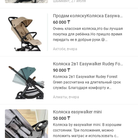
Шымкент, 27 июля
Производство Нидерланды. Идеально.
Чехол для коляски оригинал, чехол
для...
Продам коляскуКоляска Easywalker Miley 2 Sand Taupe
60 000 ₸
Очень классная коляска,это бы лучшая
покупка для ребёнка.Но пришло время
передать ее в добрые руки.😪
Лёгкая,красивая,юрка,раскладывается
Актобе, вчера
взмахом руки.очень легко
чистится.можно брать в самолёт так...
Коляска 2в1 Easywalker Rudey Forest Green
90 000 ₸
Коляска 2в1 Easywalker Rudey Forest
Green рассчитана на длительный срок
службы. Благодаря комфорту и
надежности, заложенным в его
Алматы, вчера
прочную раму, и большим колесам с
шинами увеличенного профиля,
Rudey...
Коляска easywalker mini
50 000 ₸
Коляска by easywalker mini. В хорошем
состоянии. Три положения, можно
положить матрас и использовать с