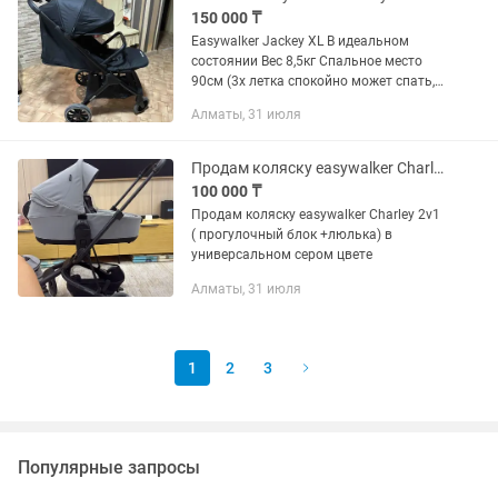
150 000 ₸
Easywalker Jackey XL В идеальном
состоянии Вес 8,5кг Спальное место
90см (3х летка спокойно может спать,
ножки не свисают) Корзина до 5кг
Алматы, 31 июля
Коляска с рождения, так как спинка
откидывается на 175...
Продам коляску easywalker Charley
100 000 ₸
Продам коляску easywalker Charley 2v1
( прогулочный блок +люлька) в
универсальном сером цвете
Алматы, 31 июля
1
2
3
Популярные запросы