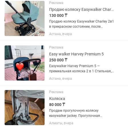
подарок отдам.
Реклама
Продаю коляску Easywalker Charley
130 000 ₸
Продаю коляску Easywalker Charley 2в1
в прекрасном состоянии, после
химчистки. Пользовались активно
Астана, вчера
чуть больше полгода, потом ребенок
отказался сидеть в коляске. В связи с
этим и продажа. Торг...
Реклама
Easy walker Harvey Premium 5
250 000 ₸
Easywalker Harvey Premium 5 —
премиальная коляска 2 в 1 Стильная,
легкая и невероятно маневренная
Астана, вчера
коляска премиум-класса, созданная
для комфортных прогулок с рождения
и до 4 лет (до 22 кг)....
Реклама
Коляска
80 000 ₸
Продам прогулочную коляску
easywalker jackey. Прогулочная
коляска, лёгкая вес самой коляски 7,5
Алматы, вчера
кг, лёгкий можно везде брать с собой и