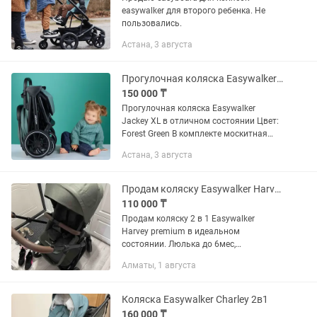
easywalker для второго ребенка. Не
пользовались.
Астана, 3 августа
Прогулочная коляска Easywalker Jackey XL
150 000 ₸
Прогулочная коляска Easywalker
Jackey XL в отличном состоянии Цвет:
Forest Green В комплекте москитная
сетка, сумка чехол, руль на бампер
Астана, 3 августа
Продам коляску Easywalker Harvey premium
110 000 ₸
Продам коляску 2 в 1 Easywalker
Harvey premium в идеальном
состоянии. Люлька до 6мес,
прогулочный блок 6+, можно
Алматы, 1 августа
поставить лицом к маме, лицом к миру,
ручка регулируется по высоте. 4
положения...
Коляска Easywalker Charley 2в1
160 000 ₸