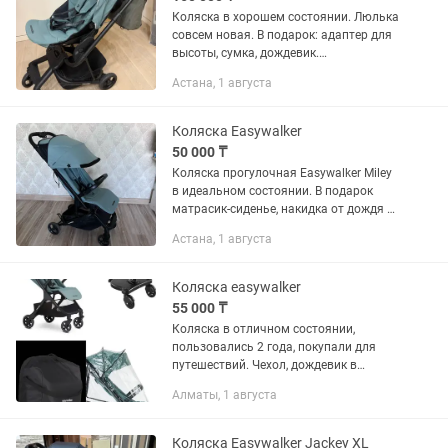
Коляска в хорошем состоянии. Люлька
совсем новая. В подарок: адаптер для
высоты, сумка, дождевик.
Дополнительно есть хипсит-переноска
Астана, 1 августа
Bebe Stars, предназначенный для
ношения ребенка. Весь комплект...
Коляска Easywalker
50 000 ₸
Коляска прогулочная Easywalker Miley
в идеальном состоянии. В подарок
матрасик-сиденье, накидка от дождя и
новая москитная сетка Производство
Астана, 1 августа
Нидерланды Характеристики: • Для
детей с рождения и...
Коляска easywalker
55 000 ₸
Коляска в отличном состоянии,
пользовались 2 года, покупали для
путешествий. Чехол, дождевик в
комплекте. Покупали в официальном
Алматы, 1 августа
магазине. Также подножку дарю в
подарок для второго ребенка, удобно...
Коляска Easywalker Jackey XL