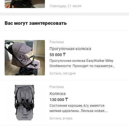
Павлодар, 21 июля
Вас могут заинтересовать
Реклама
Прогулочная коляска
55 000 ₸
Прогулочная коляска EasyWalker Miley
Особенности: Проходит по параметрам
ручной клади. Рама очень прочная из
Астана, сегодня
авиационного аллюминия. Спинка
опускается 170°, есть доп.секция
капюшона с москитной...
Реклама
Коляска
130 000 ₸
Состояние хорошее, б/у, имеются
мелкие царапины. Люлька новая.
Коляска очень удобная, маневренная.
Астана, вчера
Удобно складывается и
раскладывается. Чехол для коляски в