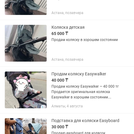
Астана, позавчера
Коляска детская
65 000 ₸
Продам коляску в хорошем состоянии
Астана, позавчера
Продам коляску Easywalker
40 000 ₸
Продам коляску Easywalker — 40 000 тг
Продается оригинальная коляска
Easywalker в хорошем состоянии.
Легкая, маневренная и очень удобная
Алматы, 4 августа
как для города, так и для прогулок.
Складывается компактно,...
Подставка для коляски Easyboard
30 000 ₸
Продаю easyboard для колясок