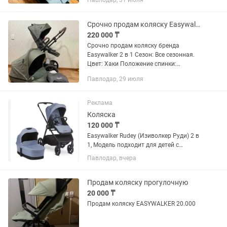
Павлодар, 31 июля
Ткань коляски обладает
водоотталкивающими свойствами...
Срочно продам коляску Easywalker 2 в 1
220 000 ₸
Срочно продам коляску бренда
Easywalker 2 в 1 Сезон: Все сезонная.
Цвет: Хаки Положение спинки:
Сидя,лежа,полу лежа. Размер люльки:
Павлодар, 29 июля
Глубина люльки: 18 см Длина люльки:
78 см Ширина люльки: 34...
Реклама
Коляска
120 000 ₸
Easywalker Rudey (Изиволкер Руди) 2 в
1, Модель подходит для детей с
рождения до 4 лет, максимальный вес
Павлодар, вчера
— 22 кг. Коляску можно использовать с
люлькой, сиденьем. удобная люлька,
состояние отличное 👍🏼...
Продам коляску прогулочную
20 000 ₸
Продам коляску EASYWALKER 20.000