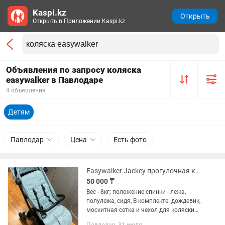
Kaspi.kz
Открыть
Открыть в Приложении Kaspi.kz
Объявления по запросу коляска
easywalker в Павлодаре
4 объявления
Детям
Павлодар
Цена
Есть фото
Easywalker Jackey прогулочная коляска
50 000 ₸
Вес - 8кг; положение спинки - лежа,
полулежа, сидя, В комплекте: дождевик,
москитная сетка и чехол для коляски
Козырек расширяется до размера XL.