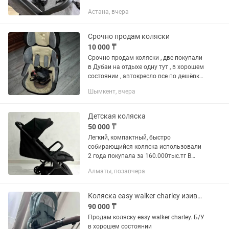
рождения, мы так и делали. Очень
Астана, вчера
легкая, маневренная. Сама коляска
качественная, прослужит...
Срочно продам коляски
10 000 ₸
Срочно продам коляски , две покупали
в Дубаи на отдыхе одну тут , в хорошем
состоянии , автокресло все по дешёвке
отдам так как не нужны , коляска синяя
Шымкент, вчера
15000 , серая и зелёная по 10000 ,
автокресло...
Детская коляска
50 000 ₸
Легкий, компактный, быстро
собирающийся коляска использовали
2 года покупала за 160.000тыс.тг В
хорошем состоянии
Алматы, позавчера
Коляска easy walker charley изиволкер
90 000 ₸
Продам коляску easy walker charley. Б/У
в хорошем состоянии