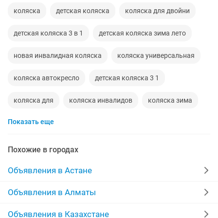
коляска
детская коляска
коляска для двойни
детская коляска 3 в 1
детская коляска зима лето
новая инвалидная коляска
коляска универсальная
коляска автокресло
детская коляска 3 1
коляска для
коляска инвалидов
коляска зима
Показать еще
двойня коляска
коляска 2в1
коляска в хорошем состоянии
коляска 3
Похожие в городах
коляска автолюлька
автокресло коляска
Объявления в Астане
инволидная коляска
двойная коляска
Объявления в Алматы
коляска сумка
коляска рождения
Объявления в Казахстане