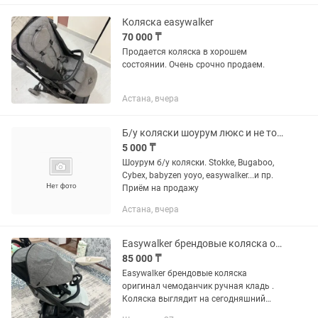
в машину в том числе. Есть дождевик,
и чехол коляски. Коляска...
Коляска easywalker
70 000 ₸
Продается коляска в хорошем
состоянии. Очень срочно продаем.
Астана, вчера
Б/у коляски шоурум люкс и не только
5 000 ₸
Шоурум б/у коляски. Stokke, Bugaboo,
Cybex, babyzen yoyo, easywalker...и пр.
Приём на продажу
Астана, вчера
Easywalker брендовые коляска оригинал чемоданчик ручная кладь
85 000 ₸
Easywalker брендовые коляска
оригинал чемоданчик ручная кладь .
Коляска выглядит на сегодняшний
день на 9 баллов из 10 баллов.