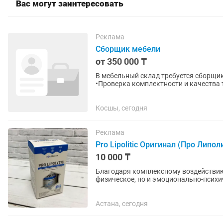
Вас могут заинтересовать
Реклама
Сборщик мебели
от 350 000 ₸
В мебельный склад требуется сборщики Обязанности: •Сборка и установка месте дост
•Проверка комплектности и качества 
по выполненным...
Косшы, сегодня
Реклама
Pro Lipolitic Оригинал (Про Липо
10 000 ₸
Благодаря комплексному воздействию
физическое, но и эмоционально-психи
процессы, повышается энергетический
Астана, сегодня