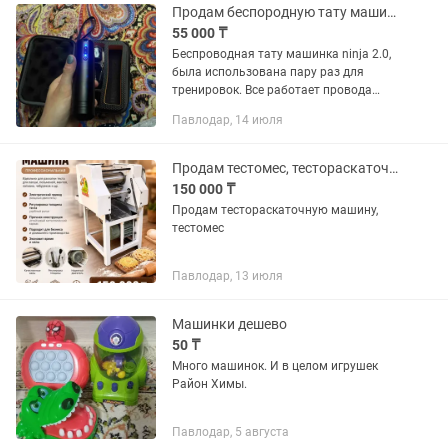
Продам беспородную тату машинку Ninja 2.0
55 000 ₸
Беспроводная тату машинка ninja 2.0,
была использована пару раз для
тренировок. Все работает провода
подключаются, есть разъем для того
Павлодар, 14 июля
что бы подключить ее к аккумулятору
и может быть проводной.
Продам тестомес, тестораскаточная машинка
150 000 ₸
Продам тестораскаточную машину,
тестомес
Павлодар, 13 июля
Машинки дешево
50 ₸
Много машинок. И в целом игрушек
Район Химы.
Павлодар, 5 августа