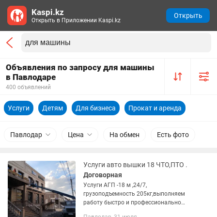
Kaspi.kz
Открыть
Открыть в Приложении Kaspi.kz
Объявления по запросу для машины
в Павлодаре
400 объявлений
Услуги
Детям
Для бизнеса
Прокат и аренда
Павлодар
Цена
На обмен
Есть фото
Услуги авто вышки 18 ЧТО,ПТО .
Договорная
Услуги АГП -18 м ,24/7,
грузоподъемность 205кг,выполняем
работу быстро и профессионально
безналичный наличный расчет, оплата