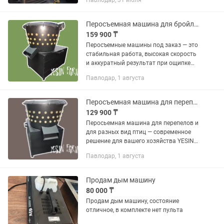
Павлодар, 31 июля
по договоренности.
Перосъемная машина для бройлера лучшее для фермы
159 900 ₸
Перосъемные машины под заказ — это
стабильная работа, высокая скорость
и аккуратный результат при ощипке
бройлеров, уток и перепелов.
Павлодар, 1 августа
Отличный выбор для фермеров и
бизнеса. YESIN FARM предлагает...
Перосъемная машина для перепелов надежность и качество
129 900 ₸
Перосьемная машина для перепелов и
для разных вид птиц — современное
решение для вашего хозяйства YESIN
FARM — перосьемная машина для
Павлодар, 1 августа
перепелов и прочие товары для
птицеводства с надежным...
Продам дым машину
80 000 ₸
Продам дым машину, состояние
отличное, в комплекте нет пульта