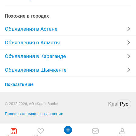
машины
машины грузовые
ключи от машины
Похожие в городах
стиральные машины полуавтомат б у
Объявления в Астане
водители машины компании
бу машины
Объявления в Алматы
машины легковые
швейние машины
Объявления в Караганде
радиаторы машины
Объявления в Шымкенте
Объявления в Усть-Каменогорске
Показать еще
Объявления в Актобе
Қаз
Рус
© 2012-2026, АО «Kaspi Bank»
Объявления в Актау
Пользовательское соглашение
Объявления в Костанае