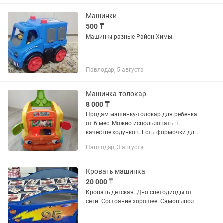
Машинки
500 ₸
Машинки разные Район Химы.
Павлодар, 5 августа
Машинка-толокар
8 000 ₸
Продам машинку-толокар для ребенка
от 6 мес. Можно использовать в
качестве ходунков. Есть формочки для
мелкой моторики, часики, на каждой
Павлодар, 3 августа
клавиши свой звук, когда крутишь
рулетку загораются лампочки...
Кровать машинка
20 000 ₸
Кровать детская. Дно светодиоды от
сети. Состояние хорошее. Самовывоз