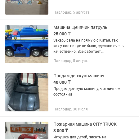
Павлодар, 5 августа
Машина щенячий патруль
25 000 ₸
Заказывала на прямую с Китая, так
как у нас ни где не было, сделано очень
качественно. Всё работает.
Музыкальное сопровождение, вылет
Павлодар, 5 августа
машинок и вертолёта. В комплекте был
только щенок. Брала за...
Продам детскую машину
40 000 ₸
Продам детскую машину, в отличном
состоянии
Павлодар, 30 июля
Пожарная машина CITY TRUCK
3 000 ₸
Игрушка для детей, писать на