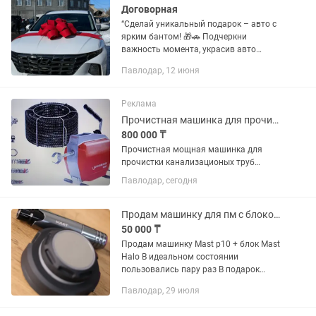
Договорная
“Сделай уникальный подарок – авто с
ярким бантом! 🎁🚗 Подчеркни
важность момента, украсив авто
вручаемого подарка стильным
Павлодар, 12 июня
бантом. Незабываемо и оригинально!
Пусть каждая поездка будет
напоминанием о...
Реклама
Прочистная машинка для прочистки канализации
800 000 ₸
Прочистная мощная машинка для
прочистки канализационых труб
диаметром от 20 до 150
Павлодар, сегодня
мм,.Применяется для универсальной
прочистки внутридомовых и внешних
трубопроводы сетей.Мощность
Продам машинку для пм с блоком питания
двигателя 0,4...
50 000 ₸
Продам машинку Mast p10 + блок Mast
Halo В идеальном состоянии
пользовались пару раз В подарок
отдам все расходники для пм
Павлодар, 29 июля
подробнее в лс