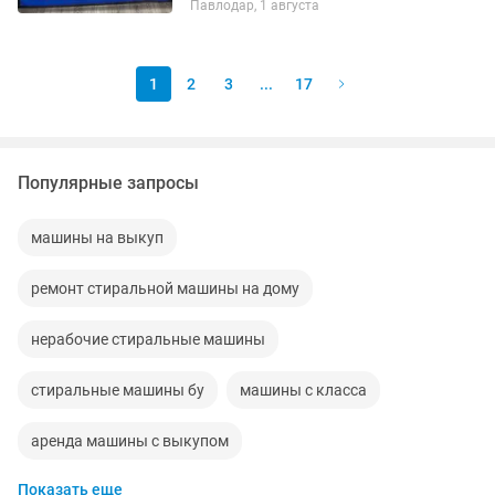
Павлодар, 1 августа
1
2
3
...
17
Популярные запросы
машины на выкуп
ремонт стиральной машины на дому
нерабочие стиральные машины
стиральные машины бу
машины с класса
аренда машины с выкупом
Показать еще
запчасти стиральной машины
кофемашины