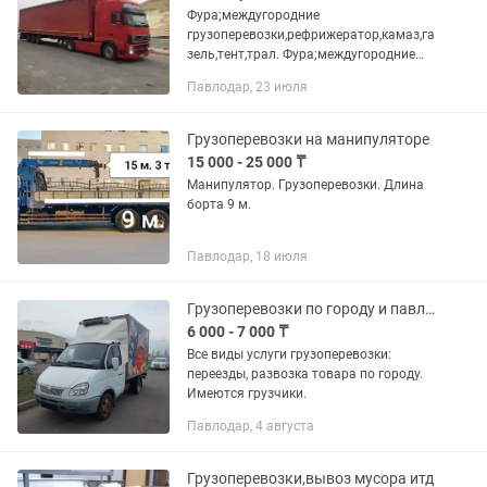
Фура;междугородние
грузоперевозки,рефрижератор,камаз,га
зель,тент,трал. Фура;междугородние
грузоперевозки.По
Павлодар, 23 июля
городу,Камаз,рефрижератор,тент С
необходимостью транспортировки
каких-либо грузов...
Грузоперевозки на манипуляторе
15 000 - 25 000 ₸
Манипулятор. Грузоперевозки. Длина
борта 9 м.
Павлодар, 18 июля
Грузоперевозки по городу и павлодарской области
6 000 - 7 000 ₸
Все виды услуги грузоперевозки:
переезды, развозка товара по городу.
Имеются грузчики.
Павлодар, 4 августа
Грузоперевозки,вывоз мусора итд