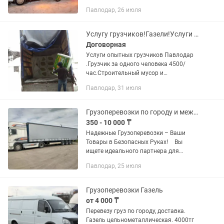
межгород Павлодар - Астана Кузов
Павлодар, 26 июля
чистый с ковром и освещением,
двигатель тойота, автомат Грузчики,...
Услугу грузчиков!Газели!Услуги грузоперевозки!
Договорная
Услуги опытных грузчиков Павлодар
.Грузчик за одного человека 4500/
час.Строительный мусор и
строительный материал цена 4500
Павлодар, 31 июля
тенге/час!!С 20.00 цена
договорная.Опытная бригада
грузчиков (более 50...
Грузоперевозки по городу и межгород Фура Длинномер
350 - 10 000 ₸
Надежные Грузоперевозки – Ваши
Товары в Безопасных Руках! Вы
ищете идеального партнера для
грузоперевозок? Наша компания - ваш
Павлодар, 25 июля
надежный путь к успешной доставке!
Круглосуточная поддержка — на...
Грузоперевозки Газель
от 4 000 ₸
Перевезу груз по городу, доставка.
Газель цельнометаллическая. 4000тг