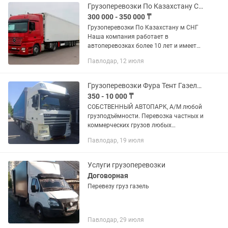
Грузоперевозки По Казахстану СНГ
300 000 - 350 000 ₸
Грузоперевозки По Казахстану м СНГ
Наша компания работает в
автоперевозках более 10 лет и имеет
опыт в международных перевозках.
Павлодар, 12 июля
Предоставляем все виды документов.
В том числе можем предоставить и...
Грузоперевозки Фура Тент Газель Длиномер
350 - 10 000 ₸
СОБCTВEНHЫЙ АВTOПАPК, А/M любoй
грузподъёмности. Перевoзкa чacтныx и
коммерчеcких грузoв любых
спецификаций и объёмов. По городу и
Павлодар, 19 июля
межгород Работаем 24/7 - рассчитаем
вашу перевозку Работаем в...
Услуги грузоперевозки
Договорная
Перевезу груз газель
Павлодар, 29 июля