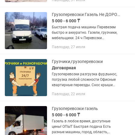
Павлодар, 31 июля
ОБЪЯВЛЕНИЕ В ИЗБРАННОЕ, ЧТОБЫ
НЕ ПОТЕРЯТЬ! Можем к вам приехать
очень...
Грузоперевозки Газель Не ДОРОГО
5 000 - 6 000 ₸
Быстрая подача машины Перевезем
быстро и аккуратно. Газели, грузчики,
мебельщики. 24 ч Перевозки
НЕДОРОГО. Грузоперевозки по городу
Павлодар, 27 июля
Павлодар, так же междугородние
перевозки. Работаем без выходных 7...
Грузчики,грузоперевозки
Договорная
Грузоперевозки разгрузка фур,вынос,
погрузка любой сложности Офисные
квартирные переезды. Снос крыши
стен погребов Сварка
Павлодар, 22 июля
демонтаж,кровля Уборка территории ,
вынос любого мусора Ремонтные...
Грузоперевозки газель
5 000 - 6 000 ₸
Газель в любое время, доступные
цены! ОПЫТ Быстрая подача Есть
разные машины, город, область,