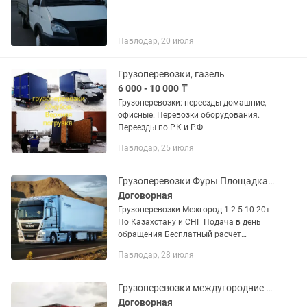
Павлодар, 20 июля
Грузоперевозки, газель
6 000 - 10 000 ₸
Грузоперевозки: переезды домашние,
офисные. Перевозки оборудования.
Переезды по Р.К и Р.Ф
Павлодар, 25 июля
Грузоперевозки Фуры Площадка Трал Рефрижератор
Договорная
Грузоперевозки Межгород 1-2-5-10-20т
По Казахстану и СНГ Подача в день
обращения Бесплатный расчет
стоимости Попутный груз-заказ Фуры
Павлодар, 28 июля
ГАЗели, Валдай, Рефрижератор
Грузоперевозки междугородние перевозки грузов
Договорная