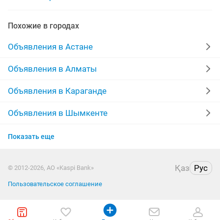
грузоперевозки снг
грузоперевозки 5 тонн
Похожие в городах
грузоперевозки казахстан россия
Объявления в Астане
грузоперевозки грузчики
грузоперевозки мусора
Объявления в Алматы
грузоперевозки вывоз мусора
Объявления в Караганде
грузоперевозки доставка
Объявления в Шымкенте
Объявления в Усть-Каменогорске
грузоперевозки межгород доставка
Показать еще
Объявления в Актобе
грузоперевозки городу межгород
Қаз
Рус
© 2012-2026, АО «Kaspi Bank»
Объявления в Костанае
грузоперевозки недорого
грузчики грузоперевозки
Пользовательское соглашение
Объявления в Семее
грузоперевозки казахстану
недорого грузоперевозки