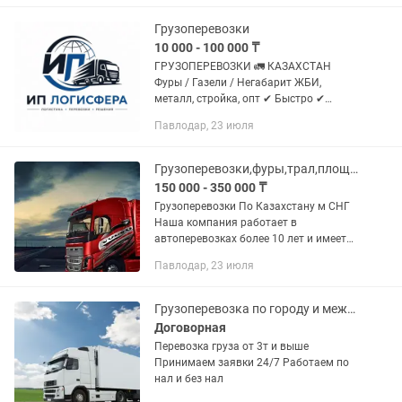
Грузоперевозки
10 000 - 100 000 ₸
ГРУЗОПЕРЕВОЗКИ 🚛 КАЗАХСТАН
Фуры / Газели / Негабарит ЖБИ,
металл, стройка, опт ✔ Быстро ✔
Надежно ✔ По договору 📞 +
Павлодар, 23 июля
Грузоперевозки,фуры,трал,площадка,рефы,газель
150 000 - 350 000 ₸
Грузоперевозки По Казахстану м СНГ
Наша компания работает в
автоперевозках более 10 лет и имеет
опыт в международных перевозках.
Павлодар, 23 июля
Предоставляем все виды документов.
В том числе можем предоставить и...
Грузоперевозка по городу и межгород, тент,трал, реф,бортовой, открытый
Договорная
Перевозка груза от 3т и выше
Принимаем заявки 24/7 Работаем по
нал и без нал