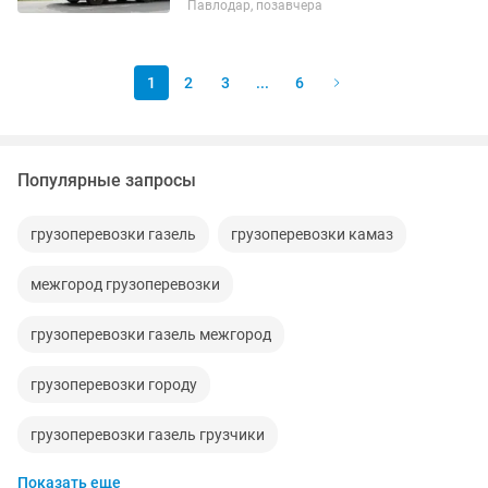
Павлодар, позавчера
1
2
3
...
6
Популярные запросы
грузоперевозки газель
грузоперевозки камаз
межгород грузоперевозки
грузоперевозки газель межгород
грузоперевозки городу
грузоперевозки газель грузчики
Показать еще
грузоперевозки фура
грузоперевозки мебели