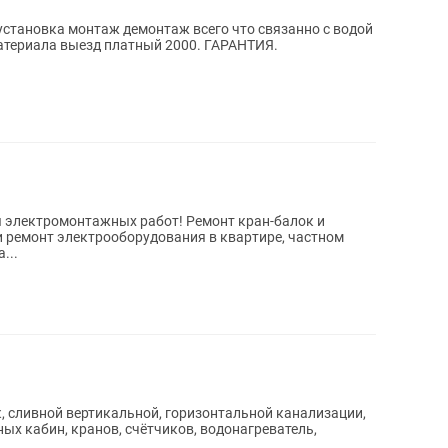
установка монтаж демонтаж всего что связанно с водой
материала выезд платный 2000. ГАРАНТИЯ.
ы электромонтажных работ! Ремонт кран-балок и
и pемонт элeктpooбopудования в кваpтиpe, чacтном
...
к, сливной вертикальной, горизонтальной канализации,
ых кабин, кранов, счётчиков, водонагреватель,