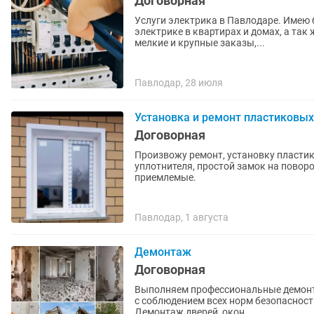
Договорная
Услуги электрика в Павлодаре. Имею большой опыт работ в современной домашней
электрике в квартирах и домах, а так же в 
мелкие и крупные заказы,...
Павлодар, 28 июля
Установка и ремонт пластиковых
Договорная
Произвожу ремонт, установку пластико
уплотнителя, простой замок на повор
приемлемые.
Павлодар, 1 августа
Демонтаж
Договорная
Выполняем профессиональные демонт
с соблюдением всех норм безопасност
Демонтаж дверей, окон,...