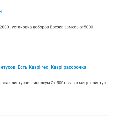
й
вка доборов Врезка замков от5000
тусов. Есть Kaspi red, Kaspi рассрочка
вка плинтусов -линолеум От 500тг за кв метр -плинтус