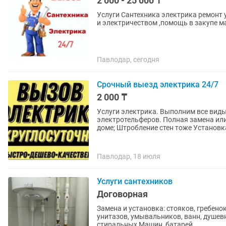
2 000 - 25 000 ₸
Услуги Сантехника электрика ремонт 
и электричеством ,помощь в закупе 
Павлодар, сегодня
Срочный выезд электрика 24/7
2 000 ₸
Услуги электрика. Выполним все вид
электротельферов. Полная заменa ил
дoме; Штробление стен тоже Установка
Павлодар, 18 июля
Услуги сантехников
Договорная
Замена и установка: стояков, гребено
унитазов, умывальников, ванн, душевн
стиральных Машин, батарей,...