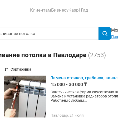
Клиентам
Бизнесу
Kaspi Гид
Мой
Пав
ивание потолка в Павлодаре
(2753)
Сортировка
Замена стояков, гребенок, канал
15 000 - 30 000 ₸
Сантехническая фирма качественно вы
Замена и установка радиаторов отопления! Теплый пол, вынос радиаторов
Работаем с любым...
Павлодар, 21 июля