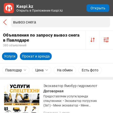
Kaspi.kz
Открыть
Открыть в Приложении Kaspi.kz
Объявления по запросу вывоз снега
в Павлодаре
380 объявлений
Услуги
Прокат и аренда
Павлодар
Цена
На обмен
Есть фото
Экскаватор Ямобур гидромолот
Договорная
Предоставляем услуги/аренда
спецтехники: • Экскаватор погрузчик
(3в1) • Мини экскаватор • Мини
погрузчик (бобкэт) • Виброплита •