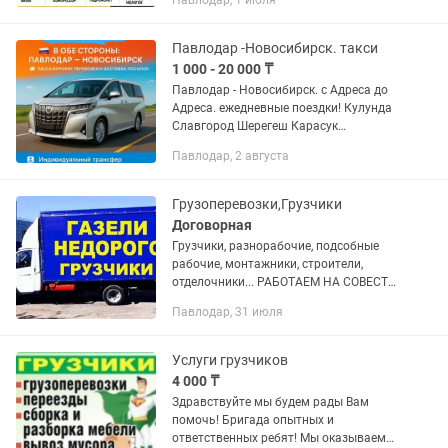
Павлодар, 1 июля
Гидромолот • Ямобур Предоставляем
документы. НДС
Павлодар -Новосибирск. такси
1 000 - 20 000 ₸
Павлодар - Новосибирск. с Адреса до
Адреса. ежедневные поездки! Кулунда
Славгород Шерегеш Карасук
Алтайский край Белокуриха Чемал
Павлодар, 2 августа
Манжерок Бийск Барнаул...
Грузоперевозки,Грузчики
Договорная
Грузчики, разнорабочие, подсобные
рабочие, монтажники, строители,
отделочники... РАБОТАЕМ НА СОВЕСТЬ
И РЕПУТАЦИЮ. ДОБАВЬТЕ ЭТО
Павлодар, 31 июля
ОБЪЯВЛЕНИЕ В ИЗБРАННОЕ, ЧТОБЫ
НЕ ПОТЕРЯТЬ! Можем к вам приехать
очень...
Услуги грузчиков
4 000 ₸
Здравствуйте мы будем рады Вам
помочь! Бригада опытных и
ответственных ребят! Мы оказываем