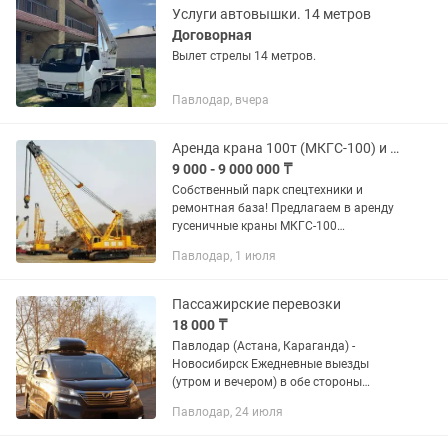
Услуги автовышки. 14 метров
Договорная
Вылет стрелы 14 метров.
Павлодар, вчера
Аренда крана 100т (МКГС-100) и Капитальный ремонт гусеничных кранов
9 000 - 9 000 000 ₸
Собственный парк спецтехники и
ремонтная база! Предлагаем в аренду
гусеничные краны МКГС-100
(грузоподъемность 100 тонн). В
Павлодар, 1 июля
наличии 4 единицы. Техника прошла
полный капитальный ремонт,
находится в...
Пассажирские перевозки
18 000 ₸
Павлодар (Астана, Караганда) -
Новосибирск Ежедневные выезды
(утром и вечером) в обе стороны
Стоимость - 18.000 тнг/3.500 руб
Павлодар, 24 июля
Павлодар - Омск Ежедневные выезды в
обе стороны, с адреса до адреса...