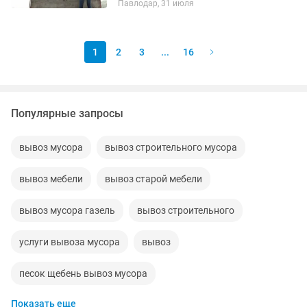
Павлодар, 31 июля
тенге/час!!С 20.00 цена
договорная.Опытная бригада
грузчиков (более 50...
1
2
3
...
16
Популярные запросы
вывоз мусора
вывоз строительного мусора
вывоз мебели
вывоз старой мебели
вывоз мусора газель
вывоз строительного
услуги вывоза мусора
вывоз
песок щебень вывоз мусора
Показать еще
грузоперевозки вывоз мусора
вывоз грунта