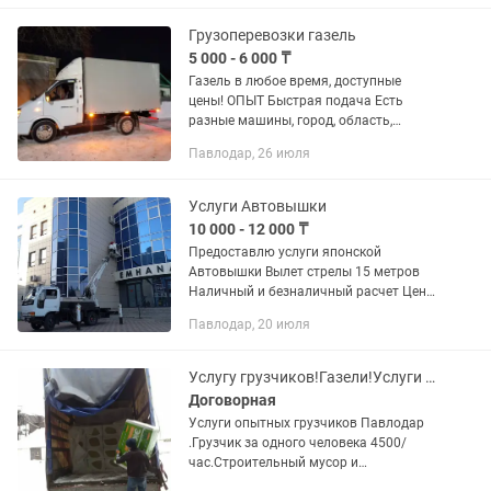
материалов на крышу; • вынос и
погрузка...
Грузоперевозки газель
5 000 - 6 000 ₸
Газель в любое время, доступные
цены! ОПЫТ Быстрая подача Есть
разные машины, город, область,
межгород Павлодар - Астана Кузов
Павлодар, 26 июля
чистый с ковром и освещением,
двигатель тойота, автомат Грузчики,...
Услуги Автовышки
10 000 - 12 000 ₸
Предоставлю услуги японской
Автовышки Вылет стрелы 15 метров
Наличный и безналичный расчет Цена
договорная, действует система
Павлодар, 20 июля
скидок...
Услугу грузчиков!Газели!Услуги грузоперевозки!
Договорная
Услуги опытных грузчиков Павлодар
.Грузчик за одного человека 4500/
час.Строительный мусор и
строительный материал цена 4500