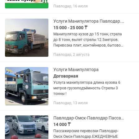
такие услуги как: ПЕРЕЕЗДЫ 1)
Павлодар, 16 июля
Квартирные офисные и выезды 4000
часовая на человека по
Павлодарской...
Услуги Манипулятора Павлодар. Манипулятор Павлодар.
15 000 - 25 000 ₸
Манипулятор кузов до 15 тонн, стрела
до 8 тонн, вылет стрелы 12.5метров.
Перевозка плит, контейнеров, бытовок,
различного оборудования.
Павлодар, 2 августа
Постоянным клиентам скидки.
Опытные водители.
Услуги Манипулятора
Договорная
Услуга манипулятора длина кузова 6
метров грузоподъёмность Стрелы 3
тонны !
Павлодар, 13 июля
Павлодар-Омск-Павлодар Пассажирские Перевозки
14 000 ₸
Пассажирские перевозки Павлодар-
Омск Омск-Павлодар.ЕЖЕДНЕВНЫЕ