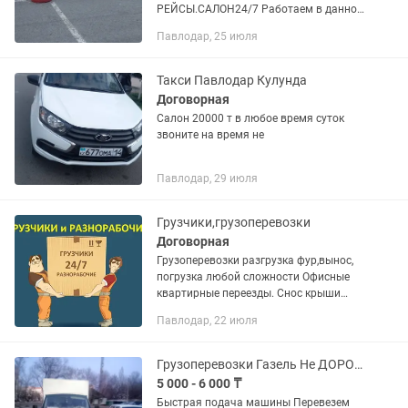
РЕЙСЫ.САЛОН24/7 Работаем в данной
сфере на протяжении 10лет
Павлодар, 25 июля
Комфортные минивэны 5-6 мест , есть
легковые авто. Посылки , доставка...
Такси Павлодар Кулунда
Договорная
Салон 20000 т в любое время суток
звоните на время не
Павлодар, 29 июля
Грузчики,грузоперевозки
Договорная
Грузоперевозки разгрузка фур,вынос,
погрузка любой сложности Офисные
квартирные переезды. Снос крыши
стен погребов Сварка
Павлодар, 22 июля
демонтаж,кровля Уборка территории ,
вынос любого мусора Ремонтные...
Грузоперевозки Газель Не ДОРОГО
5 000 - 6 000 ₸
Быстрая подача машины Перевезем