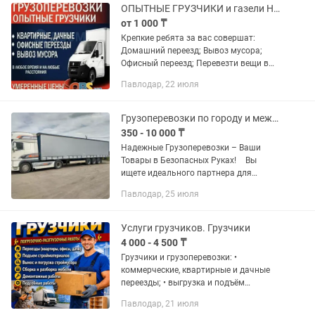
ОПЫТНЫЕ ГРУЗЧИКИ и газели НЕ ДОРОГО !!!Звоните договоримся
от 1 000 ₸
Крепкие ребята за вас совершат:
Домашний переезд; Вывоз мусора;
Офисный переезд; Перевезти вещи в
гараж , На дачу; Разгрузка фур/
Павлодар, 22 июля
Вагонов/ Контейнеров; Подъём
строительных
материалов,мебели,грузов...
Грузоперевозки по городу и межгород Фура Длинномер
350 - 10 000 ₸
Надежные Грузоперевозки – Ваши
Товары в Безопасных Руках! Вы
ищете идеального партнера для
грузоперевозок? Наша компания - ваш
Павлодар, 25 июля
надежный путь к успешной доставке!
Круглосуточная поддержка — на...
Услуги грузчиков. Грузчики
4 000 - 4 500 ₸
Грузчики и грузоперевозки: •
коммерческие, квартирные и дачные
переезды; • выгрузка и подъём
строительных материалов; • подъём
Павлодар, 21 июля
рукана и других кровельных