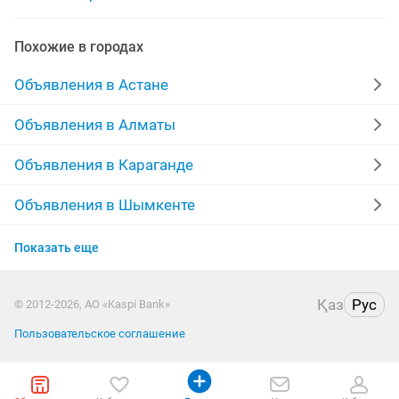
вывоз мусора камаз
грузоперевозки газель вывоз
Похожие в городах
вывоз мусора городу
Объявления в Астане
грузчики грузоперевозки вывоз
Объявления в Алматы
грузоперевозки вывоз
Объявления в Караганде
Объявления в Шымкенте
Объявления в Усть-Каменогорске
Показать еще
Объявления в Актобе
Қаз
Рус
© 2012-2026, АО «Kaspi Bank»
Объявления в Актау
Пользовательское соглашение
Объявления в Костанае