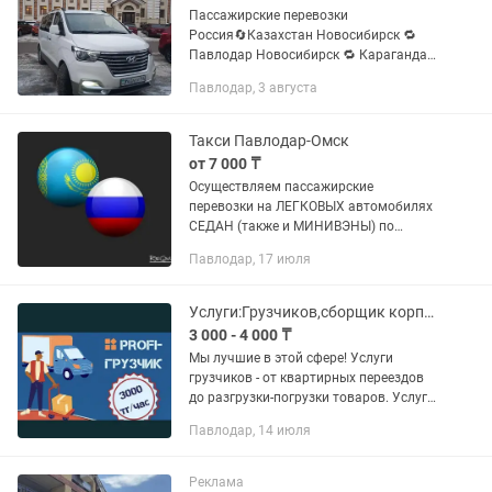
Пассажирские перевозки
Россия🔄Казахстан Новосибирск 🔁
Павлодар Новосибирск 🔁 Караганда
Новосибирск 🔁 Астана Новосибирск
Павлодар, 3 августа
🔁 Экибастуз Томск 🔁 Павлодар Томск
🔁 Караганда Томск 🔁 Астана Томск
🔁...
Такси Павлодар-Омск
от 7 000 ₸
Осуществляем пассажирские
перевозки на ЛЕГКОВЫХ автомобилях
СЕДАН (также и МИНИВЭНЫ) по
направлению Павлодар - Омск и из
Павлодар, 17 июля
других городов Республики Казахстан
(Аксу, Экибастуз, Астана, Караганда,...
Услуги:Грузчиков,сборщик корпусной мебели,разнорабочих 24/7
3 000 - 4 000 ₸
Мы лучшие в этой сфере! Услуги
грузчиков - от квартирных переездов
до разгрузки-погрузки товаров. Услуги
разнорабочих - все строительные и
Павлодар, 14 июля
производственные объекты не
обходятся без...
Реклама