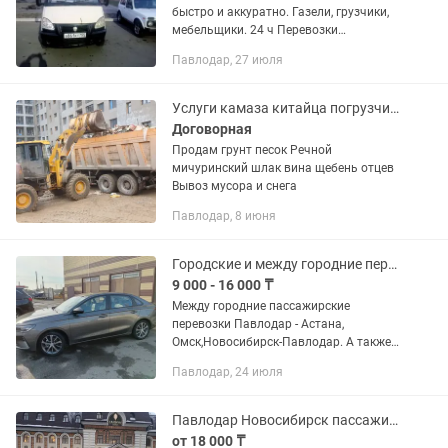
быстро и аккуратно. Газели, грузчики,
мебельщики. 24 ч Перевозки
НЕДОРОГО. Грузоперевозки по городу
Павлодар, 27 июля
Павлодар, так же междугородние
перевозки. Работаем без выходных 7...
Услуги камаза китайца погрузчик Расчистка снега вывоза мусора Грузоперевоз
Договорная
Продам грунт песок Речной
мичуринский шлак вина щебень отцев
Вывоз мусора и снега
Павлодар, 8 июня
Городские и между городние перевозки
9 000 - 16 000 ₸
Между городние пассажирские
перевозки Павлодар - Астана,
Омск,Новосибирск-Павлодар. А также
по городу цена договорная.
Павлодар, 24 июля
Павлодар Новосибирск пассажирские перевозки
от 18 000 ₸