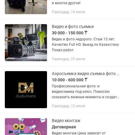
и многое другое!
Павлодар, 19 июля
Видео и фото съемки
30 000 - 150 000 ₸
Видео и фото недорого. Стаж 15 лет.
Качество Full HD. Выезд по Казахстану
Показ работ.
Павлодар, 25 июля
Аэросъемка видео съемка фото услуга
10 000 - 600 000 ₸
Профессиональная фото- и
видеосъемка под ключ. Помогаю
сохранить важные моменты и создать
контент, который продает и
Павлодар, 15 июля
впечатляет. 🔹 Услуги: • Фотосъемка
мероприятий, портретов, товаров,...
Видео монтаж
Договорная
Видео монтаж Цена зависит от