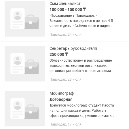
Смм специалист
100 000 - 150 000 ₸
•Проживание в Павлодаре. •
Возможность находиться в центре 4-5
часов в день. • Съёмка фото и видео
контента в процессе работы
Павлодар, 24 июля
специалистов. • Монтаж Reels и
видеороликов. • Ежедневное
оформление и...
Секретарь руководителя
250 000 ₸
Обязанности: прием и распределение
телефонных звонков организации;
организация работы с посетителями
организации; выполнение
Павлодар, 23 июля
координирующих и обеспечивающих
функций. выполнять
перенаправление...
Мобилограф
Договорная
Требуется мобилограф студент Работа
на пол дня каждый день. Работа в
сфере производства, умение снимать
красивые видео, монтировать. С 8 до
Павлодар, 17 июля
13:00 либо с 13:00 до 17:00 Находимся