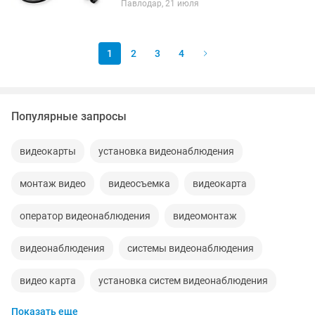
Павлодар, 21 июля
метра змеиная лента для
автомобильных систем
водоснабжения и очистки стен,...
1
2
3
4
Популярные запросы
видеокарты
установка видеонаблюдения
монтаж видео
видеосъемка
видеокарта
оператор видеонаблюдения
видеомонтаж
видеонаблюдения
системы видеонаблюдения
видео карта
установка систем видеонаблюдения
Показать еще
фото видео
видеокарта nvidia
видеонаблюдение