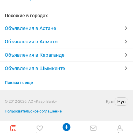
видео слайд
видеокассеты
видео камера sony
Похожие в городах
видео наблюдение
видеоролики
Объявления в Астане
камера видеонаблюдения
новая видеокамера
Объявления в Алматы
игровые видеокарты
видео ролики
Объявления в Караганде
видеокарта 1 гб
Объявления в Шымкенте
Объявления в Усть-Каменогорске
Показать еще
Объявления в Актобе
Қаз
Рус
© 2012-2026, АО «Kaspi Bank»
Объявления в Костанае
Пользовательское соглашение
Объявления в Уральске