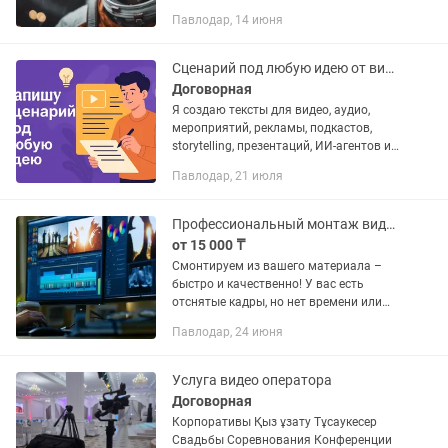
Рекламные ролики для бизнеса
Павлодар, 14 июня
Короткие динамичные видео для
соцсетей Индивидуальный...
Сценарий под любую идею от видео и рекламы до подкастов и мероприятий
Договорная
Я создаю тексты для видео, аудио,
мероприятий, рекламы, подкастов,
storytelling, презентаций, ИИ-агентов и
многого другого. Понимаю, как
Павлодар, 21 июля
удержать внимание, вызвать эмоцию и
привести зрителя к...
Профессиональный монтаж видео
от 15 000 ₸
Смонтируем из вашего материала –
быстро и качественно! У вас есть
отснятые кадры, но нет времени или
навыков, чтобы сделать из них крутой
Павлодар, 24 июня
ролик? Мы поможем! ✅ Соберем
динамичное видео – уберем...
Услуга видео оператора
Договорная
Корпоративы Қыз ұзату Тұсаукесер
Свадьбы Соревнования Конференции