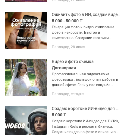
Павлодар, 22 июля
из них крутой ролик? Мы поможем! ✅
Соберем динамичное видео –...
Оживить фото в ИИ, создам видео, карточка товара в нейросети.
5 000 - 50 000 ₸
Генерация фото и видео, оживление
фото в нейросети. Быстро и
качественно! Создание карточки
товара для маркетплейса. Оживление
Павлодар, 28 июля
и реставрация старых фотографий.
Продавцам маркетплейсов: научу...
Видео и фото съемка
Договорная
Профессиональная видеосъемка
фотосъемка . Большой опыт работы в
данной сфере. Если у вас свадьба
юбилей день рождения скорее звони
Павлодар, сегодня
нам. Мы запечатлим самые
трогательные моменты вашего
торжества....
Создаю короткие ИИ-видео для TikTok, Instagram Reels и рекламы бизнеса.
5 000 ₸
Создаю короткие ИИ-видео для TikTok,
Instagram Reels и рекламы бизнеса.
Создание видео по фото и описанию