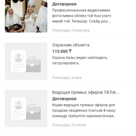
Договорная
Профессиональная видеосъемка
фотосъемка уйлену той Кыз узату
мерей той. Тилашар. Слайд шоу.
Аренда экрана. Выезд по области.
Павлодар, позавчера
Большой опыт работы в данной сфере.
. По заказам пишем Скоро 1
сентября....
Охранник объекта
115 000 ₸
Охрана базы, видео наблюдать,
патрулировать.
Павлодар, вчера
Ведущая прямых эфиров TikTok и Instagram в свадебный салон
Договорная
Ищем ведущую прямых эфиров для
продажи свадебных платьев В нашу
команду требуется харизматичная
ведущая для проведения прямых
Павлодар, 29 июля
эфиров в TikTok и/или Instagram. Что
нужно делать: • проводить прямые...