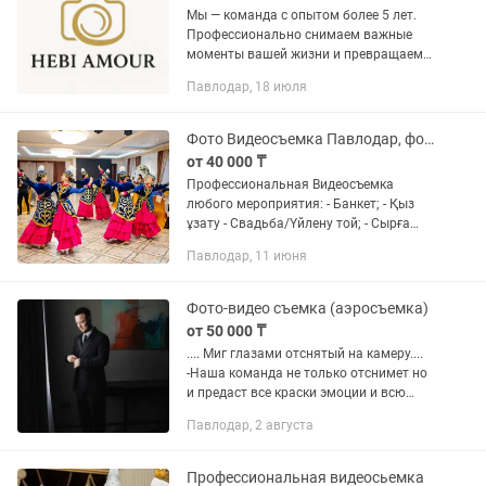
Мы — команда с опытом более 5 лет.
Профессионально снимаем важные
моменты вашей жизни и превращаем
их в стильные, теплые и живые кадры.
Павлодар, 18 июля
Работаем в Павлодаре, а также с
выездом в другие города. —...
Фото Видеосъемка Павлодар, фотограф, видеограф, видео
от 40 000 ₸
Профессиональная Видеосъемка
любого мероприятия: - Банкет; - Қыз
ұзату - Свадьба/Үйлену той; - Сырға
салу; - День рождения; - Тұсау кесу; -
Павлодар, 11 июня
Студийная съёмка; - Рекламный ролик;
- Выписка из...
Фото-видео съемка (аэросъемка)
от 50 000 ₸
.... Миг глазами отснятый на камеру....
-Наша команда не только отснимет но
и предаст все краски эмоции и всю
красоту вашего торжества на ваши
Павлодар, 2 августа
экраны При заказе свадебной съемки
АЭРОСЪЁМКА В...
Профессиональная видеосьемка