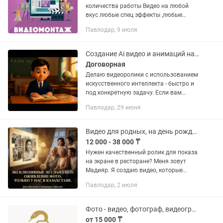
количества работы Видео на любой
вкус любые спец эффекты ,любые
цвета рамок и надписей ,любая музыка
Павлодар, 9 июля
по-вашему вкусу Материалы высылать
и описание того как должно...
Создание Ai видео и анимаций на заказ
Договорная
Делаю видеоролики с использованием
искусственного интеллекта - быстро и
под конкретную задачу. Если вам
нужно необычное видео для подарка,
Павлодар, 29 июня
соцсетей или учебы - сделаю под ваш
запрос. Работаю с...
Видео для родных, на день рождение
12 000 - 38 000 ₸
Нужен качественный ролик для показа
на экране в ресторане? Меня зовут
Мадияр. Я создаю видео, которые
украсят любой праздник. • Слайд-шоу
Павлодар, 2 июля
«Биография»: Детство, юность, семья. •
Видеопоздравления:...
Фото - видео, фотограф, видеограф, мобилограф.
от 15 000 ₸