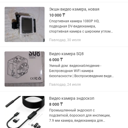
за успенским...
Экшн видео камера, новая
10 000 ₸
Спортивная камера 1080P HD,
подводная DV-видеокамера,
спортивная камера с широким углом
обзора 170 градусов, HD-камера,
Павлодар, 30 июля
дисплей 5.08 см, бесплатные
дополнительные установки,
прозрачный защитный...
Видео камера SQ8
6 000 ₸
Умный дом: видеонаблюдение -
Беспроводная WiFi камера
безопасности | Воспроизведение видео
480P HD, поддержка TF-карт,
Павлодар, 24 июля
удаленный доступ через мобильный
телефон, перезаряжаемый
аккумулятор, компактный...
Видео камера эндоскоп
8 000 ₸
Промышленный эндоскоп с
подсветкой, бороскоп для инспекции,
7.9 мм камера, видеокамера для
проверки труб и стоков, длинна 2