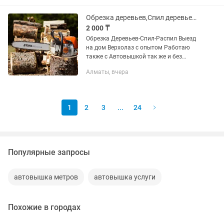
Опытный водитель- оператор,...
Обрезка деревьев,Спил деревьев,Агаш кесу,Распил деревьев,Агаш кесемиз
2 000 ₸
Обрезка Деревьев-Спил-Распил Выезд
на дом Верхолаз с опытом Работаю
также с Автовышкой так же и без
Любой сложности Звоните пишите в
Алматы, вчера
любое время суток Спилим распилим
обрежим повалим Фото видео...
1
2
3
...
24
Популярные запросы
автовышка метров
автовышка услуги
Похожие в городах