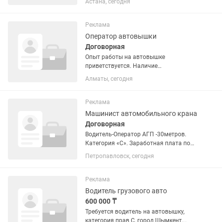
Астана, сегодня
технического состояния автомобиля,
соблюдение требований охраны труда
и техники безопасности....
Реклама
Оператор автовышки
Договорная
Опыт работы на автовышке
приветствуется. Наличие
водительского удостоверения
Алматы, сегодня
категории C Ответственность,
дисциплинированность и
пунктуальность. Бережное отношение
Реклама
к технике. Желание работать и...
Машинист автомобильного крана
Договорная
Водитель-Оператор АГП -30метров.
Категория «С». Заработная плата по
результатам собеседования. Основное
Петропавловск, сегодня
рабочее время 09:00-18:00, пн-пт.
Переработки оплачиваются.
Автовышка новая ISUZU.
Реклама
Официальное...
Водитель грузового авто
600 000 ₸
Требуется водитель на автовышку,
категория прав С, город Шымкент,