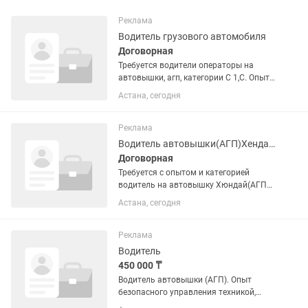
Реклама
Водитель грузового автомобиля
Договорная
Требуется водители операторы на
автовышки, агп, категории С 1,С. Опыт
работы обязателен.
Астана, сегодня
Реклама
Водитель автовышки(АГП)Хендай автомобиля
Договорная
Требуется с опытом и категорией
водитель на автовышку Хюндай(АГП
высота 30-40 метров) в Астане
Астана, сегодня
Реклама
Водитель
450 000 ₸
Водитель автовышки (АГП). Опыт
безопасного управления техникой,
выполнение работ на высоте, контроль