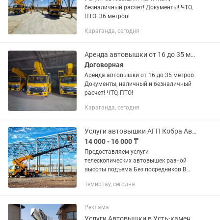
безналичный расчет! Документы! ЧТО,
ПТО! 36 метров!
Караганда, сегодня
Аренда автовышки от 16 до 35 метров
Договорная
Аренда автовышки от 16 до 35 метров
Документы, наличный и безналичный
расчет! ЧТО, ПТО!
Караганда, сегодня
Услуги автовышки АГП Кобра Автовышка круглосуточно вездеход
14 000 - 16 000 ₸
Предоставляем услуги
телескопических автовышек разной
высоты подъема Без посредников В
наличии имеются АКПП длиной от 18-
Темиртау, сегодня
36метров, так-же имеется лебедка
грузоподъемностью 500кг
Возможность...
Реклама
Услуги Автовышки в Усть-каменогорске