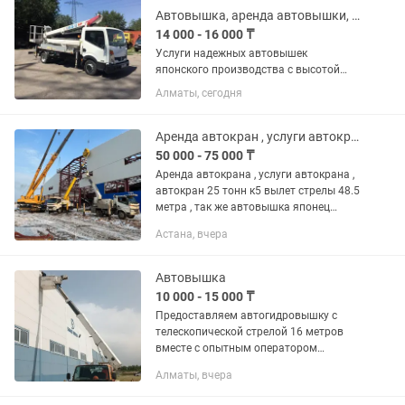
Автовышка, аренда автовышки, кобра, услуги автовышки по г Алматы и области!
14 000 - 16 000 ₸
Услуги надежных автовышек
японского производства с высотой
подъема корзины до 22-x метров!
Алматы, сегодня
Работаем по г. Алматы и Алматинской
области! Маневренность и
компактность техники позволяет
Аренда автокран , услуги автокрана , автокран 25 тонн , автокран китаец
работать в...
50 000 - 75 000 ₸
Аренда автокрана , услуги автокрана ,
автокран 25 тонн к5 вылет стрелы 48.5
метра , так же автовышка японец
высота от 16 до 28 метра Способ
Астана, вчера
оплаты любая ,
Автовышка
10 000 - 15 000 ₸
Предоставляем автогидровышку с
телескопической стрелой 16 метров
вместе с опытным оператором
Работаем круглосуточно по городу
Алматы, вчера
Алматы и ближайшим населенным
пунктам