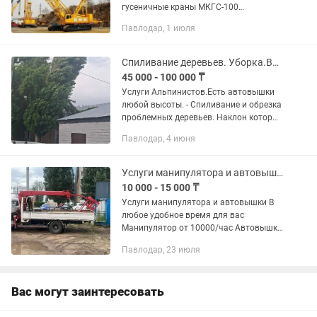
гусеничные краны МКГС-100
(грузоподъемность 100 тонн). В
Павлодар, 1 июля
наличии 4 единицы. Техника прошла
полный капитальный ремонт,
находится в...
Спиливание деревьев. Уборка.Вывоз. Выкорчевка
45 000 - 100 000 ₸
Услуги Альпинистов.Есть автовышки
любой высоты. - Спиливание и обрезка
проблемных деревьев. Наклон которых
на заборы, крыши домов,
Павлодар, 4 июня
коммуникации и другое
Услуги манипулятора и автовышки
10 000 - 15 000 ₸
Услуги манипулятора и автовышки В
любое удобное время для вас
Манипулятор от 10000/час Автовышка
от 15000/час По всей павлодарской
Павлодар, 23 июля
области Все дополнительные вопросы
по телефону Евгений
Вас могут заинтересовать