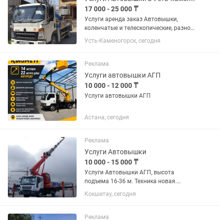
17 000 - 25 000 ₸
Услуги аренда заказ Автовышки,
коленчатые и телескопические, разной
высоты и грузоподъемности, без
Усть-Каменогорск, сегодня
посредников. Договора. Любая форма
оплаты. Командировки по ВКО. Если
недоступен, пишите
Реклама
Услуги автовышки АГП
10 000 - 12 000 ₸
Услуги автовышки АГП
Астана, сегодня
Реклама
Услуги Автовышки
10 000 - 15 000 ₸
Услуги Автовышки АГП, высота
подъема 16-36 м. Техника новая.
Любая форма оплаты. Предоставляем
Кокшетау, сегодня
все необходимые документы.
Возможны командировки в любой
регион. Гибкая система скидок.
Реклама