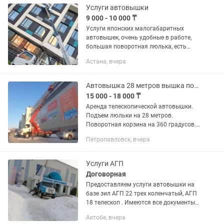
Услуги автовышки
9 000 - 10 000 ₸
Услуги японских малогабаритных
автовышек, очень удобные в работе,
большая поворотная люлька, есть
управление с люльки, ни каких
Астана, вчера
подтёков масла, аккуратное и
ответственное отношение к работе,
на...
Автовышка 28 метров вышка подъемник телескопический АГП кобра
15 000 - 18 000 ₸
Аренда телескопической автовышки.
Подъем люльки на 28 метров.
Поворотная корзина на 360 градусов.
Беспроводной пульт управления.
Петропавловск, вчера
Постоянным клиентам и на
длительные сроки предусмотрены
скидки....
Услуги АГП
Договорная
Предоставляем услуги автовышки на
базе зил АГП 22 трех коленчатый, АГП
18 телескоп . Имеются все документы
ЧТО, ПТО,корочки. Работаем за
Актобе, вчера
наличный, безналичный расчет.