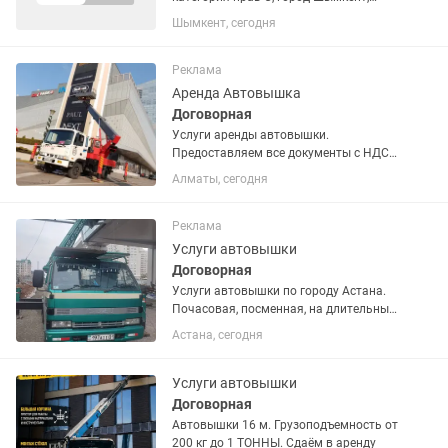
Область, без вредных привычек, с
Шымкент, сегодня
опытом работы, просим отправлять
резюме на номер телефон. Работа
каждый день 08:00-20:00. Ночь...
Реклама
Аренда Автовышка
Договорная
Услуги аренды автовышки.
Предоставляем все документы с НДС
+12% к цене. Сотрудничаем
Алматы, сегодня
строительными компаниями и
торговыми центрами Очень большой
выбор разных высот 15м, 18м, 22м,
Реклама
25м, 28м, 32м,...
Услуги автовышки
Договорная
Услуги автовышки по городу Астана.
Почасовая, посменная, на длительный
срок. Высота стрелы - 17м и 28м,
Астана, сегодня
гидравлический, телескоп. Цена
договорная. Минимальный выезд - 2
часа.
Услуги автовышки
Договорная
Автовышки 16 м. Грузоподъемность от
200 кг до 1 ТОННЫ. Сдаём в аренду