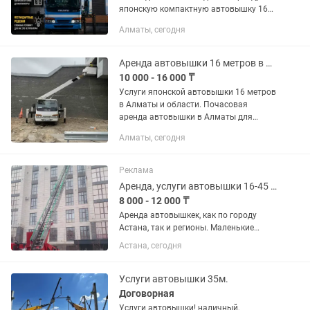
японскую компактную автовышку 16
метров с большой грузоподъёмной
Алматы, сегодня
корзиной ОТ 200 ДО 1000 КГ. Полный
пакет документов Действующий...
Аренда автовышки 16 метров в Алматы. Услуги кобры.
10 000 - 16 000 ₸
Услуги японской автовышки 16 метров
в Алматы и области. Почасовая
аренда автовышки в Алматы для
фасадных работ,монтажа рекламы и
Алматы, сегодня
кондиционеров. Грузоподъемность
люльки 200 килограмм.
Оплата:наличный...
Реклама
Аренда, услуги автовышки 16-45 метров
8 000 - 12 000 ₸
Аренда автовышкек, как по городу
Астана, так и регионы. Маленькие
автовышки японского производства
Астана, сегодня
до 16 метров, автовышка балкон до 28
метров, пожарные автовышки до 32х
метров, корейские автовышки...
Услуги автовышки 35м.
Договорная
Услуги автовышки! наличный,