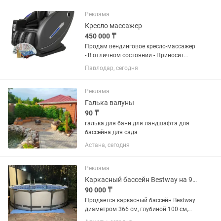
Реклама
Кресло массажер
450 000 ₸
Продам вендинговое кресло-массажер
- В отличном состоянии - Приносит
доход - Идеально для бизнеса (ТРЦ,
Павлодар, сегодня
сауна, баня, бассейн, офисы) - Цена:
450 000 тенге - Контакты:
Реклама
Галька валуны
90 ₸
галька для бани для ландшафта для
бассейна для сада
Астана, сегодня
Реклама
Каркасный бассейн Bestway на 9150 литров, полный комплект
90 000 ₸
Продается каркасный бассейн Bestway
диаметром 366 см, глубиной 100 см,
объемом 9150 литров. Бассейн