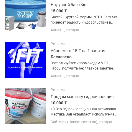
Надувной бассейн
15 000 ₸
Бассейн круглой формы INTEX Easy Set
принесет радость и удовольствие в
жаркие летние дни вам и вашей семье.
Алматы, сегодня
"Easy Set" - серия бассейнов, которые
устанавливаются быстро и без
применения каких-либо...
Реклама
Абонемент 1FIT на 1 занятие
Бесплатно
Воспользуйтесь промокодом VIP1 ,
чтобы получить бесплатное занятие
сегодня! Бассейны, йога, стретчинг,
Алматы, сегодня
пилатес, бокс, танцы и очень много
разного! Работает в Алматы, Астане,
Шымкенте, Актау, Актобе,...
Реклама
Продам мастику гидроизоляция
10 000 ₸
+3 Это гидроизоляционная акриловая
мастика Dali Аквапласт, используемая
для защиты различных поверхностей
Байтерек (Новоалексеевка), сегодня
от влаги.Применение: Подходит для
гидроизоляции бассейнов, санузлов,