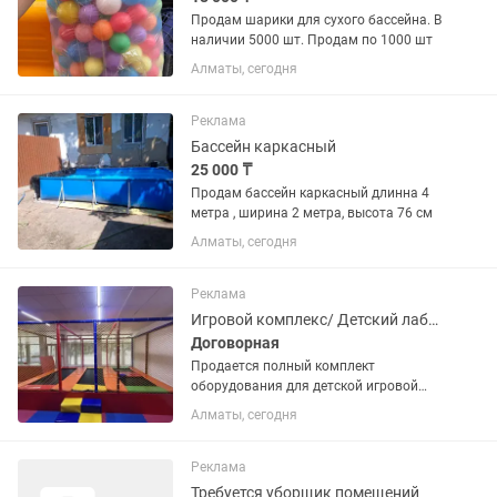
Продам шарики для сухого бассейна. В
наличии 5000 шт. Продам по 1000 шт
Алматы, сегодня
Реклама
Бассейн каркасный
25 000 ₸
Продам бассейн каркасный длинна 4
метра , ширина 2 метра, высота 76 см
Алматы, сегодня
Реклама
Игровой комплекс/ Детский лабиринт/ Батуты
Договорная
Продается полный комплект
оборудования для детской игровой
комнаты и батутного центра «под
Алматы, сегодня
ключ». Идеально для ТРЦ, кафе, баз
отдыха или детских садов. Материалы
коммерческие, износостойкие,...
Реклама
Требуется уборщик помещений