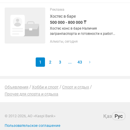
прямоугольный бассейн для
комфортного отдыха всей семьи....
Реклама
Хостес в баре
500 000 - 800 000 ₸
Хостес конс в баре Наличия
загранпаспорта и готовности к работе
на сроком 2 месяца Предоставляем
Алматы, сегодня
жилье с бассейном и завтраком
Пишите девушки 19-30лет
1
2
3
...
43
Объявления
Хобби и спорт
Спорт и отдых
Прочее для спорта и отдыха
Қаз
Рус
© 2012-2026, АО «Kaspi Bank»
Пользовательское соглашение