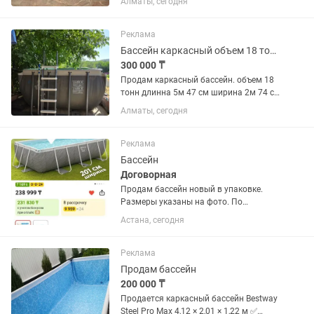
Алматы, сегодня
использовался аккуратно один сезон,
даже не сезон, а 1 месяц. После
использования был полностью...
Реклама
Бассейн каркасный объем 18 тонн
300 000 ₸
Продам каркасный бассейн. объем 18
тонн длинна 5м 47 см ширина 2м 74 см
глубина 132 см объем 18 тонн. в
Алматы, сегодня
комплекте фильтр. лестница бассеин
очень большой и удобный. В хорошем
состоянии. Находимся в...
Реклама
Бассейн
Договорная
Продам бассейн новый в упаковке.
Размеры указаны на фото. По
стоимости договоримся.
Астана, сегодня
Реклама
Продам бассейн
200 000 ₸
Продается каркасный бассейн Bestway
Steel Pro Max 4,12 × 2,01 × 1,22 м ✅