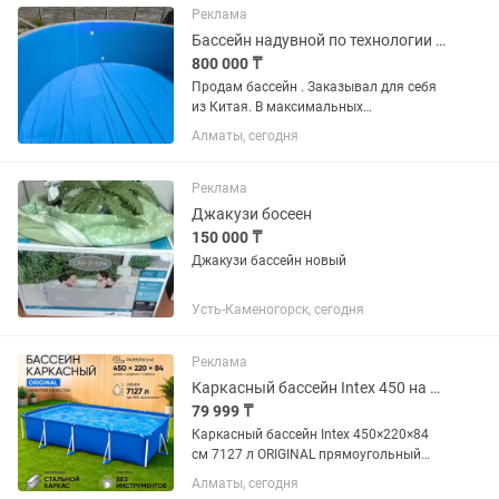
ванных комнат, террас,...
Реклама
Бассейн надувной по технологии drop-stitch
800 000 ₸
Продам бассейн . Заказывал для себя
из Китая. В максимальных
параметрах. Толщина ПВХ, ширина
Алматы, сегодня
борта 20 см. Диаметр 5.6 м., глубина
до борта 1.65 м. Не подошёл по
диаметру основания. Отдам по...
Реклама
Джакузи босеен
150 000 ₸
Джакузи бассейн новый
Усть-Каменогорск, сегодня
Реклама
Каркасный бассейн Intex 450 на 220 на 84 см оригинал
79 999 ₸
Каркасный бассейн Intex 450×220×84
см 7127 л ORIGINAL прямоугольный
для дачи и дома Описание: Каркасный
Алматы, сегодня
бассейн Intex ORIGINAL — надежный