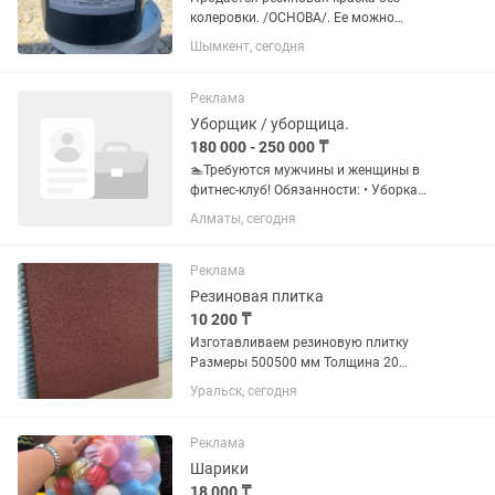
колеровки. /ОСНОВА/. Ее можно
наносить как основной слой(и), а
Шымкент, сегодня
цветную уже поверх нее. Тем самым Вы
будете экономить на материале!!!
Резиновая краска-это специальный...
Реклама
Уборщик / уборщица.
180 000 - 250 000 ₸
🏊Требуются мужчины и женщины в
фитнес-клуб! Обязанности: • Уборка
мужской, женской и детской зоны
Алматы, сегодня
бассейна, спортивных залов и
коридоров, провождения генеральный
уборок. • Работа с инвентарем и...
Реклама
Резиновая плитка
10 200 ₸
Изготавливаем резиновую плитку
Размеры 500500 мм Толщина 20
мм-10300 за м2 Толщина 30 мм-13200
Уральск, сегодня
за м2 Толщина 40 мм-16000 за м2
Подходит для детских,спортивных
площадок ,а также для бассейнов
Реклама
гаражей...
Шарики
18 000 ₸