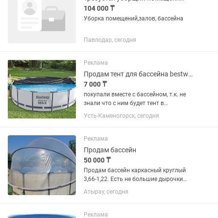
104 000 ₸
Уборка помещений,залов, бассейна
Павлодар, сегодня
Реклама
Продам тент для бассейна bestway круглый диаметр 366-396 см
7 000 ₸
покупали вместе с бассейном, т.к. не
знали что с ним будет тент в
комплекте, поэтому этот не вскрывали
Усть-Каменогорск, сегодня
и ни разу не использовали
Реклама
Продам бассейн
50 000 ₸
Продам бассейн каркасный круглый
3,66-1,22. Есть не большие дырочки
которые можно заклеить латками для
Атырау, сегодня
колес от машин. Вместе с бассейном
отдам лестницу и фильтр. Продаю без
купола ,есть тент новый...
Реклама