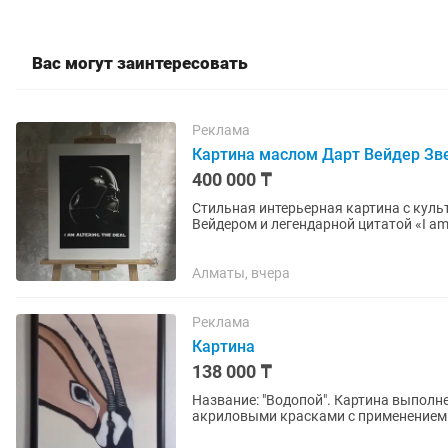
Вас могут заинтересовать
Реклама
Картина маслом Дарт Вейдер Зве
400 000 ₸
Стильная интерьерная картина с кул
Вейдером и легендарной цитатой «I am altering the deal». Отлич
гиков и любителей стильного...
Алматы, вчера
Реклама
Картина
138 000 ₸
Название: "Водопой". Картина выполн
акриловыми красками с применением текстур
86х56 см. Картина выполнена в...