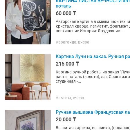
КАРТИНА ЛИСТЬЯ ВЕЧНОСТИ авто
поталь
60 000 ₸
Авторская картина в смешанной техник
кристалл кварца, пегматит, фрагмент
восхищение История: Я художник...
Караганда, вчера
Картина Лучи на заказ. Ручная ра
215 000 ₸
Картина ручной работы на заказ "Лучи" Материалы: холст, акриловая краска, текстурная
паста, поталь (золото), лак Сроки изготовления - от 5 рабочих дней Крепление на стену, рама
студийная -...
Алматы, вчера
Ручная вышивка Французская л
20 000 ₸
Вышитая картина, вышивка, (подарок)