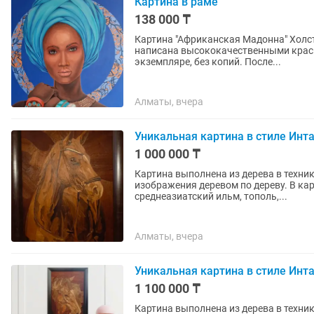
Картина в раме
138 000 ₸
Картина "Африканская Мадонна" Холст
написана высококачественными краск
экземпляре, без копий. После...
Алматы, вчера
Уникальная картина в стиле Инта
1 000 000 ₸
Картина выполнена из дерева в техник
изображения деревом по дереву. В кар
среднеазиатский ильм, тополь,...
Алматы, вчера
Уникальная картина в стиле Инт
1 100 000 ₸
Картина выполнена из дерева в техник