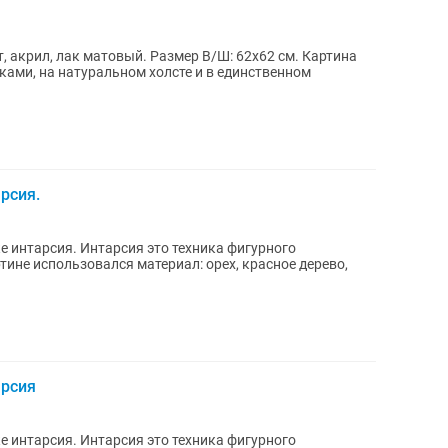
, акрил, лак матовый. Размер В/Ш: 62х62 см. Картина
ами, на натуральном холсте и в единственном
рсия.
е интарсия. Интарсия это техника фигурного
тине использовался материал: орех, красное дерево,
арсия
е интарсия. Интарсия это техника фигурного