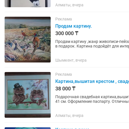
Алматы, вчера
Реклама
Продам картину.
300 000 ₸
Продам картину ,жанр живописи-пейзаж. ,,Фазаны,, холст,масло ,размер с рамой 110#
в подарок. Картина подойдёт для инт
места,например офиса или кафе.
Шымкент, вчера
Реклама
Картина,вышитая крестом , свад
38 000 ₸
Подарочная свадебная картина,вышита
41 см. Оформ
Алматы, вчера