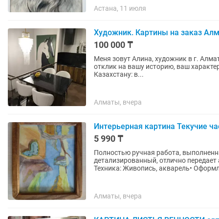
Астана, 11 июля
Художник. Картины на заказ Алм
100 000 ₸
Меня зовут Алина, художник в г. Алматы Каждая работа — это не просто изображени
отклик на вашу историю, ваш характер, ваше пространство
Казахстану: в...
Алматы, вчера
Интерьерная картина Текучие ча
5 990 ₸
Полностью ручная работа, выполненн
детализированный, отлично передает 
Техника: Живопись, акварель• Оформле
Алматы, вчера