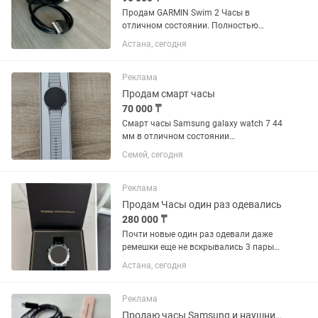
Продам GARMIN Swim 2 Часы в
отличном состоянии. Полностью
исправны, работают без каких-либо
Астана, сегодня
проблем. ✅ Без царапин ✅ В ремонте
не были ✅ Все функции работают
отлично ✅ Аккумулятор держит
Реклама
заряд...
Продам смарт часы
70 000 ₸
Смарт часы Samsung galaxy watch 7 44
мм в отличном состоянии
комплектация полная вскрывались
Семей, сегодня
для проверки
Реклама
Продам Часы один раз одевались
280 000 ₸
Почти новые один раз одевали даже
ремешки еще не вскрывались 3 пары
ремешков цена на каспи 329.000
Астана, сегодня
Реклама
Продаю часы Samsung и наушники buds 2