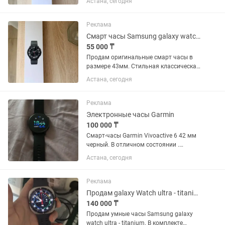
Астана, сегодня
вращающимся безелем и строгим
классическим дизайном. Состояние
идеальное, полностью рабочее. Экран
Реклама
чистый, без...
Смарт часы Samsung galaxy watch 6 classic
55 000 ₸
Продам оригинальные смарт часы в
размере 43мм. Стильная классическая
модель с вращающимся безелем.
Астана, сегодня
Состояние идеальное. Экран часов без
единой царапины. Корпус чистый,
безель крутится мягко и чётко....
Реклама
Электронные часы Garmin
100 000 ₸
Смарт-часы Garmin Vivoactive 6 42 мм
черный. В отличном состоянии .
Продажа в связи с ненадобностью .
Астана, сегодня
Писать на
Реклама
Продам galaxy Watch ultra - titanium
140 000 ₸
Продам умные часы Samsung galaxy
watch ultra - titanium. В комплекте