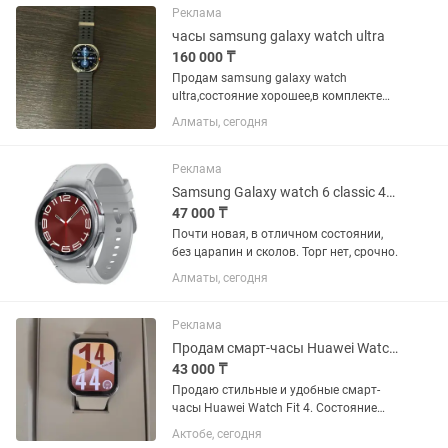
Состояние хорошее. Полная...
Реклама
часы samsung galaxy watch ultra
160 000 ₸
Продам samsung galaxy watch
ultra,состояние хорошее,в комплекте
всё имеется носили пол года,продажа
Алматы, сегодня
в связи с преобритением нового
телефона другой марки Все
оставшиеся вопросы по номеру
Реклама
Samsung Galaxy watch 6 classic 43mm
47 000 ₸
Почти новая, в отличном состоянии,
без царапин и сколов. Торг нет, срочно.
Алматы, сегодня
Реклама
Продам смарт-часы Huawei Watch Fit 4
43 000 ₸
Продаю стильные и удобные смарт-
часы Huawei Watch Fit 4. Состояние
отличное, всё работает без нареканий.
Актобе, сегодня
Основные характеристики: Модель: