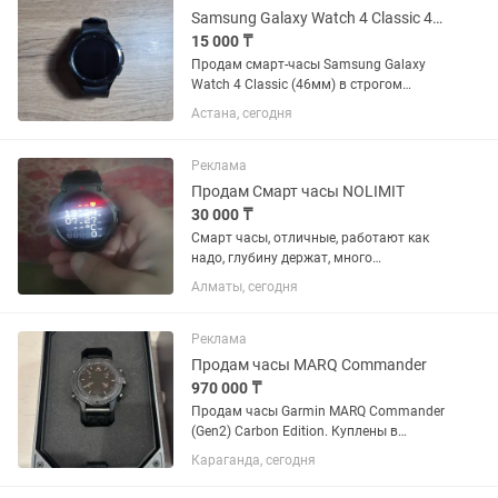
Samsung Galaxy Watch 4 Classic 46mm, Черные
15 000 ₸
Продам смарт-часы Samsung Galaxy
Watch 4 Classic (46мм) в строгом
черном цвете. Модель с крутым
Астана, сегодня
крутящимся безелем, смотрится на
руке отлично. Состояние: Б/у.
Технически всё работает идеально
Реклама
(пульс,...
Продам Смарт часы NOLIMIT
30 000 ₸
Смарт часы, отличные, работают как
надо, глубину держат, много
циферблатов, много функций,запасной
Алматы, сегодня
ремешок, коробка все имеется
Реклама
Продам часы MARQ Commander
970 000 ₸
Продам часы Garmin MARQ Commander
(Gen2) Carbon Edition. Куплены в
октябре 2025 года у официального
Караганда, сегодня
представителя в Казахстане. Гарантия
продавца до октября 2027 года.