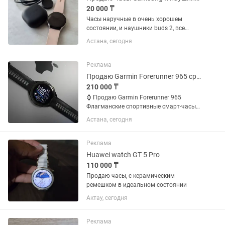
20 000 ₸
Часы наручные в очень хорошем
состоянии, и наушники buds 2, все
работает.
Астана, сегодня
Реклама
Продаю Garmin Forerunner 965 срочно
210 000 ₸
⌚ Продаю Garmin Forerunner 965
Флагманские спортивные смарт-часы
Garmin в отличном состоянии. ✅
Астана, сегодня
Подойдут для бега, велоспорта,
плавания, триатлона, фитнеса и
повседневного использования. 💚
Реклама
Следят...
Huawei watch GT 5 Pro
110 000 ₸
Продаю часы, с керамическим
ремешком в идеальном состоянии
Актау, сегодня
Реклама