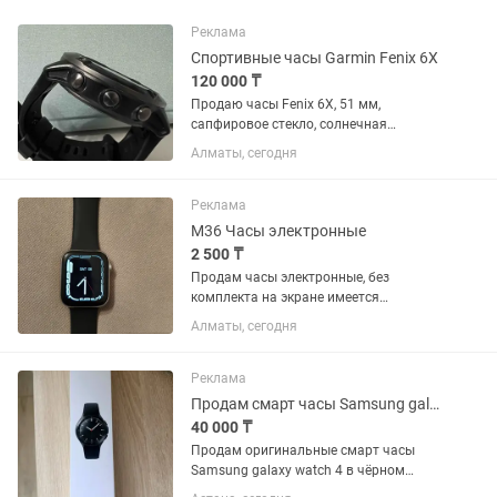
Реклама
Спортивные часы Garmin Fenix 6X
120 000 ₸
Продаю часы Fenix 6X, 51 мм,
сапфировое стекло, солнечная
батарея, титановый корпус, состояние
Алматы, сегодня
-отличное, никаких повреждений, заряд
аккуммулятора хватает надолго.
Реклама
M36 Часы электронные
2 500 ₸
Продам часы электронные, без
комплекта на экране имеется
царапина которая не влияет на работу
Алматы, сегодня
часов
Реклама
Продам смарт часы Samsung galaxy watch 46 mm
40 000 ₸
Продам оригинальные смарт часы
Samsung galaxy watch 4 в чёрном
цвете. Отличная модель с