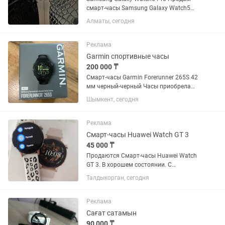
смарт-часы Samsung Galaxy Watch5
Pro (45мм, титан). Полная
Алматы, сегодня
комплектация: коробка, зарядное
устройство. Покупал в Технодоме
Титановый корпус, сапфировое
Реклама
стекло,...
Garmin спортивные часы
200 000 ₸
Смарт-часы Garmin Forerunner 265S 42
мм черный-черный Часы приобрела
для себя за 282000 тг для бега,
Шымкент, сегодня
использовала всего 3 месяца на
официальном сайте Garmin коробка
все есть, без дефектов рабочий...
Реклама
Смарт-часы Huawei Watch GT 3
45 000 ₸
Продаются Смарт-часы Huawei Watch
GT 3. В хорошем состоянии. С
коробкой, зарядкой, ремешком.
Талдыкорган, сегодня
Отлично работают, батарею держит 6-
7 дней.
Реклама
Сағат сатамын
90 000 ₸