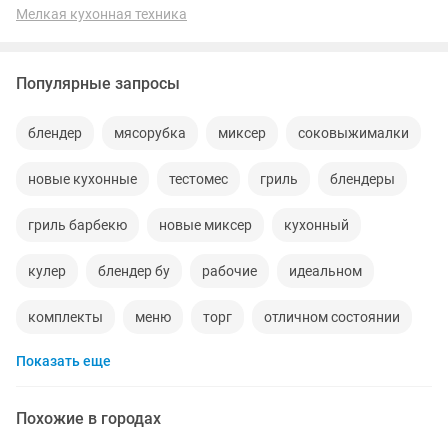
Мелкая кухонная техника
Популярные запросы
блендер
мясорубка
миксер
соковыжималки
новые кухонные
тестомес
гриль
блендеры
гриль барбекю
новые миксер
кухонный
кулер
блендер бу
рабочие
идеальном
комплекты
меню
торг
отличном состоянии
Показать еще
вода
гарантия
пара
чаша
блендр
ред
bosch
нужная
велотренажеры
Похожие в городах