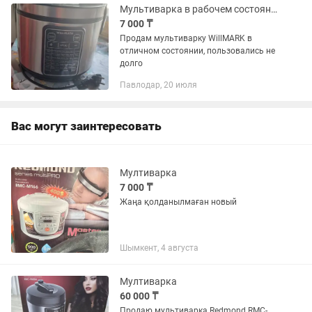
(MasterChef), отложенным...
Мультиварка в рабочем состоянии, продажа в связи с приобретением новой
7 000 ₸
Продам мультиварку WillMARK в
отличном состоянии, пользовались не
долго
Павлодар, 20 июля
Вас могут заинтересовать
Мултиварка
7 000 ₸
Жаңа қолданылмаған новый
Шымкент, 4 августа
Мултиварка
60 000 ₸
Продаю мультиварка Redmond RMC-