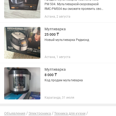
PM 504. Мультиваркой-скороваркой
RMC-PM504 вы сможете проявить свое
кулинарное мастерство и легко
Астана, 2 августа
придерживаться здорового питания
без больших затрат времени и
усилий....
Мултиварка
25 000 ₸
Новый мультиварка Редмонд
Астана, 1 августа
Мултиварка
8 000 ₸
Код продам мультиварка
Караганда, 31 июля
Объявления
Электроника
Техника для кухни