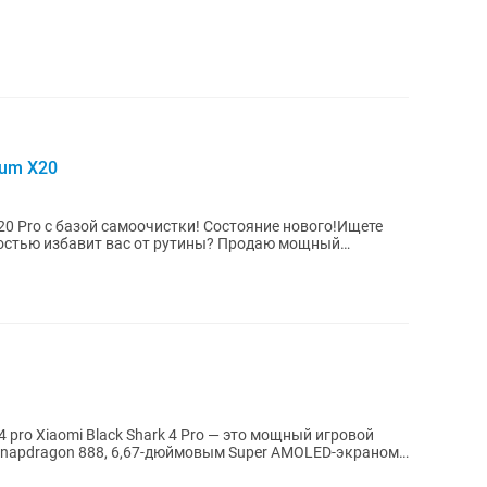
uum X20
20 Pro с базой самоочистки! Состояние нового!Ищете
остью избавит вас от рутины? Продаю мощный
ot...
 pro Xiaomi Black Shark 4 Pro — это мощный игровой
napdragon 888, 6,67-дюймовым Super AMOLED-экраном