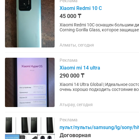
Реклама
Xiaomi Redmi 10 C
45 000 ₸
Xiaomi Redmi 10C оснащен большим д
Corning Gorilla Glass, которое защищает
10C позволяет...
Алматы, сегодня
Реклама
Xiaomi mi 14 ultra
290 000 ₸
Xiaomi 14 Ultra Global | Идеальное состояние | Leica Для сына или доче
очень хорошо подходить состояние вс
бумажки и пленки от...
Атырау, сегодня
Реклама
пульт/пульты/samsung/lg/sony/hit
Договорная