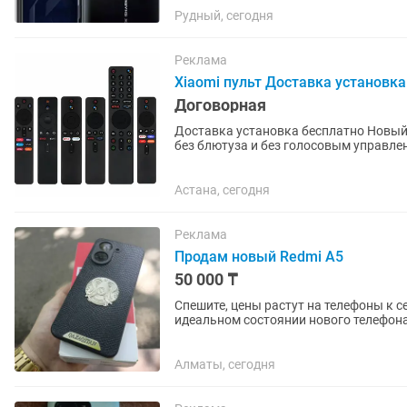
Рудный, сегодня
Реклама
Xiaomi пульт Доставка установка
Договорная
Доставка установка бесплатно Новый XIAOMI универсальный пульт для ТВ и MI бокс. С ИК,
без блютуза и без голосовым управлением. Ес
отправим через курьерскую
Астана, сегодня
Реклама
Продам новый Redmi A5
50 000 ₸
Спешите, цены растут на телефоны к сентябрю Продам Redmi A5 красивого з
идеальном состоянии нового телефон
сегменте, который...
Алматы, сегодня