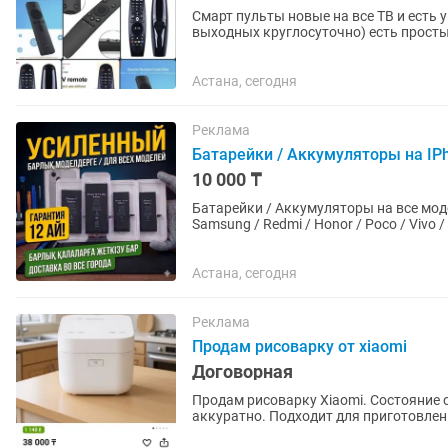
Смарт пульты новые на все ТВ и есть универсальные Есть касп
выходных круглосуточно) есть просты
есть самовывоз можно...
Астана, сегодня
Реклама
Батарейки / Аккумуляторы на IPh
10 000 ₸
Батарейки / Аккумуляторы на все модели 
Samsung / Redmi / Honor / Poco / Vivo /
Астана, сегодня
Реклама
Продам рисоварку от xiaomi
Договорная
Продам рисоварку Xiaomi. Состояние отличное, полностью исправна. Пользовались
аккуратно. Подходит для приготовления риса, каш. Цена: 20.000тг То
сообщения.