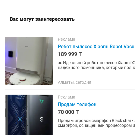
Вас могут заинтересовать
Реклама
Робот пылесос Xiaomi Robot Vac
189 999 ₸
🔥 Идеальный робот-пылесос Xiaomi X
надежного помощника, который полн
флагманский робот-пылесос Xiaomi Rob
Алматы, сегодня
Реклама
Продам телефон
70 000 ₸
Продам игровой смартфон Black shark 4
смартфон, оснащенный процессором S
с частотой 144 Гц,...