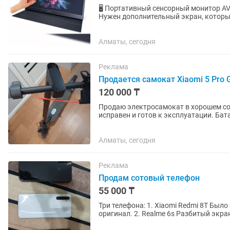
🖥 Портативный сенсорный монитор AV
Нужен дополнительный экран, который
подключается к...
Алматы, сегодня
Реклама
Продается самокат Xiaomi 5 Pro 
120 000 ₸
Продаю электросамокат в хорошем со
исправен и готов к эксплуатации. Бат
нареканий, тормоза и освещение в...
Алматы, сегодня
Реклама
Продам сотовый телефон
55 000 ₸
Три телефона: 1. Xiaomi Redmi 8T Был
оригинал. 2. Realme 6s Разбитый экран
Самсунг А30 Всё...