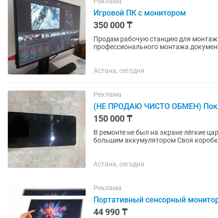
Реклама
Игровой ПК с монитором
350 000 ₸
Продам рабочую станцию для монтажа
профессионального монтажа документа
работы в After...
Астана, сегодня
Реклама
(НЕ ПРОДАЮ ЧИСТО ОБМЕН) Пока 
150 000 ₸
В ремонте не был на экране лёгкие царапины
большим аккумулятором Своя коробка 
Астана, сегодня
Реклама
Портативный сенсорный монитор
44 990 ₸