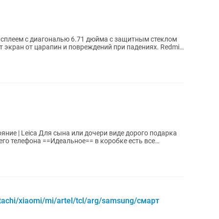
исплеем с диагональю 6.71 дюйма с защитным стеклом
 экран от царапин и повреждений при падениях. Redmi
ри виде дорого подарка
его телефона ==Идеальное== в коробке есть все
achi/xiaomi/mi/artel/tcl/arg/samsung/смарт