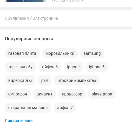
Павлодар, 22 июля
оказался великоват. Размер чехла:
250/150/15 мм Сам чехол...
Объявления
Электроника
Популярные запросы
газовая плита
морозильники
samsung
телефоны бу
айфон 6
iphone
iphone 5
видеокарты
ps4
игровой компьютер
смартфон
аккаунт
процессор
playstation
стиральная машина
айфон 7
Показать еще
беспроводные наушники
наушники
обмен