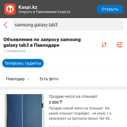
Kaspi.kz
Открыть
Открыть в Приложении Kaspi.kz
Объявления по запросу samsung
galaxy tab3 в Павлодаре
1 объявление
Телефоны, гаджеты
Павлодар
Есть фото
Продам чехол на планшет
2 000 ₸
Продам новый чехол на планшет. На
какой планшет подойдет, - не знаю, т.к.
заказывал на Samsung Galaxy Tab A8
(t290/t295). Продаю потому что