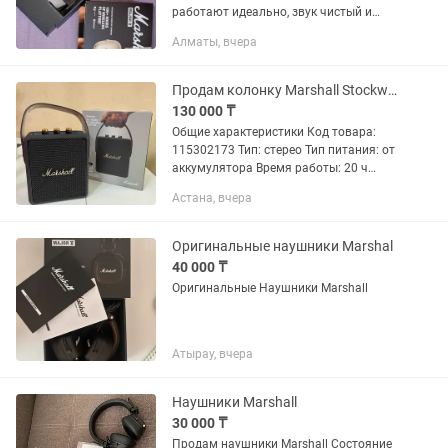
работают идеально, звук чистый и
мощный. Аккумулятор держит долго,
Алматы, вчера
подключение стабильное. Без
дефектов, потертостей и...
Продам колонку Marshall Stockwell II Black Brass - НОВАЯ
130 000 ₸
Общие характеристики Код товара:
115302173 Тип: стерео Тип питания: от
аккумулятора Время работы: 20 ч
Мощность: 20 Вт Дополнительно
Астана, вчера
Интерфейсы: USB Размеры:
180×161×70 мм Вес: 1380...
Оригинальные наушники Marshal
40 000 ₸
Оригинальные Наушники Marshall
Атырау, вчера
Наушники Marshall
30 000 ₸
Продам наушники Marshall Состояние