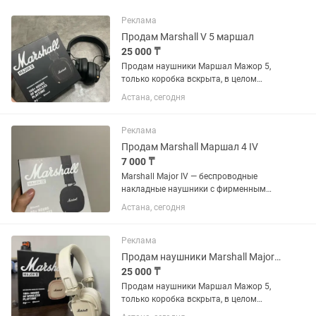
Реклама
Продам Marshall V 5 маршал
25 000 ₸
Продам наушники Маршал Мажор 5,
только коробка вскрыта, в целом
состояние новое. Долго держит
Астана, сегодня
зарядку, есть возможность купить в
рассрочку. подключается к родному
приложению маршал. Все вопросы по...
Реклама
Продам Marshall Маршал 4 IV
7 000 ₸
Marshall Major IV — беспроводные
накладные наушники с фирменным
мощным звучанием. Отлично подходят
Астана, сегодня
для повседневного использования,
работы, путешествий и прослушивания
музыки. Есть рэд рассрочка Если...
Реклама
Продам наушники Marshall Major V бежевый
25 000 ₸
Продам наушники Маршал Мажор 5,
только коробка вскрыта, в целом
состояние новое. Долго держит