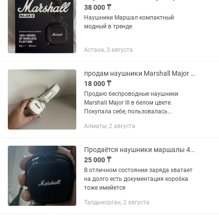
38 000 ₸
Наушники Маршал компактный
модный в тренде
Астана, 3 августа
продам наушники Marshall Major III (маршалл 3) белые оригинал
18 000 ₸
Продаю беспроводные наушники
Marshall Major III в белом цвете.
Покупала себе, пользовалась
регулярно - поэтому есть естественные
Алматы, 2 августа
потертости на белой коже (см. фото).
Отличный и шикарный...
Продаётся наушники маршалы 4-того поколение
25 000 ₸
В отличном состоянии заряда хватает
на долго есть документация коробка
тоже имейется
Талдыкорган, 2 августа