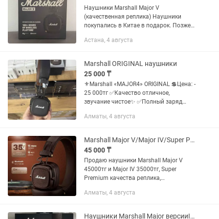
Наушники Marshall Major V
(качественная реплика) Наушники
покупались в Китае в подарок. Позже
выяснилось, что это очень
Астана, 4 августа
качественная реплика, внешне и по
звуку практически не отличимая от
оригинала....
Marshall ORIGINAL наушники
25 000 ₸
⚜️Marshall «MAJOR4» ORIGINAL 💲Цена: -
25 000тг ✅Качество отличное,
звучание чистое✨ ✅Полный заряд
хватает на 80 и более часов ✅В
Алматы, 4 августа
комплекте качественный кабель AUX
3.5mm,Type-C кабель для...
Marshall Major V/Major IV/Super Premium/стильные/мощные/доставка
45 000 ₸
Продаю наушники Marshall Major V
45000тг и Major IV 35000тг, Super
Premium качества реплика,
беспроводные наушники от Marshall
Алматы, 4 августа
производства Сингапур,в коричневом
цвете.Это крутое качество!! Эти же...
Наушники Marshall Major версииIV, V