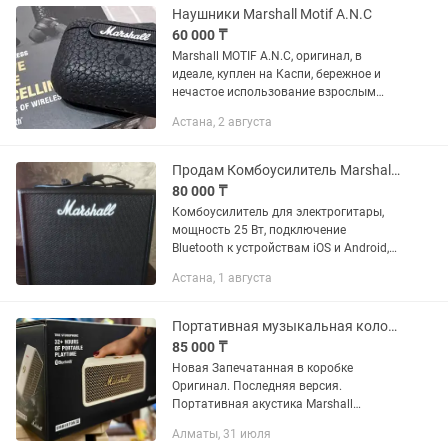
Наушники Marshall Motif A.N.C
60 000 ₸
Marshall MOTIF A.N.C, оригинал, в
идеале, куплен на Каспи, бережное и
нечастое использование взрослым
человеком. Торг
Астана, 2 августа
Продам Комбоусилитель Marshall CODE25
80 000 ₸
Комбоусилитель для электрогитары,
мощность 25 Вт, подключение
Bluetooth к устройствам iOS и Android,
100 пресетов, 24 встроенных эффекта,
Астана, 1 августа
регуляторы: Bass, Middle, Treble, Gain,
Volume, Pre FX, Amp,...
Портативная музыкальная колонка Marshal emberton lll, новая, оригинал
85 000 ₸
Новая Запечатанная в коробке
Оригинал. Последняя версия.
Портативная акустика Marshall
Emberton III обеспечивает насыщенное,
Алматы, 31 июля
чистое и громкое звучание. Модель