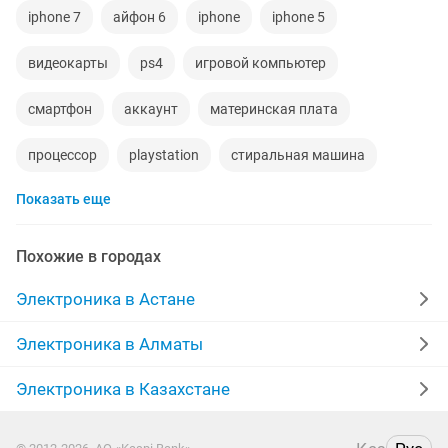
iphone 7
айфон 6
iphone
iphone 5
видеокарты
ps4
игровой компьютер
смартфон
аккаунт
материнская плата
процессор
playstation
стиральная машина
Показать еще
apple watch
беспроводные наушники
наушники
обмен
ddr2
айфон
xiaomi
gtx
Похожие в городах
macbook
пылесос
ipad 2
телефон
Электроника в Астане
iphone 6
airpods
игры ps3
Электроника в Алматы
Электроника в Казахстане