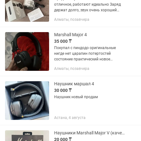
отличное, работают идеально Заряд
держат долго, звук очень хороший
Продаю срочно Есть торг
Алматы, позавчера
Marshall Major 4
35 000 ₸
Покупал с пиндодо оригинальные
нигде нет царапин потертостей
состояние практический новое
проверял несколько раз на
Алматы, позавчера
поддельность держат до 80и часов
когда ездил с астаны в алмату
(наушники были...
Наушник маршал 4
30 000 ₸
Наушник новый продам
Астана, 4 августа
Наушники Marshall Major V (качественная реплика)
20 000 ₸