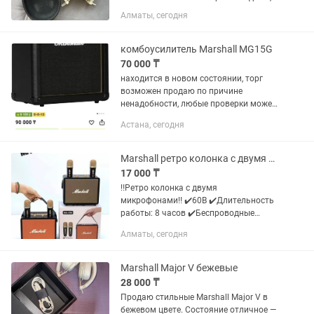
на улице были за 1,5 года раза 3-4.
Алматы, сегодня
Работают без нареканий, продаю, т.к.
лично мне удобнее наушники-капельки
и маршаллами пользуюсь...
комбоусилитель Marshall MG15G
70 000 ₸
находится в новом состоянии, торг
возможен продаю по причине
ненадобности, любые проверки можете
сделать город Астана, Караганда
Астана, сегодня
Marshall ретро колонка с двумя микрофонами
17 000 ₸
‼️Ретро колонка с двумя
микрофонами‼️ ✔️60В ✔️Длительность
работы: 8 часов ✔️Беспроводные
микрофоны ✔️Подключение через
Алматы, сегодня
Bluetooth ✔️Type-C разъем
✔️Компактный, стильный дизайн
✅Цена...
Marshall Major V бежевые
28 000 ₸
Продаю стильные Marshall Major V в
бежевом цвете. Состояние отличное —