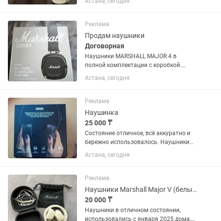
Астана, сегодня
зарядку, есть возможность купить в
рассрочку. подключается к родному
приложению маршал. Все вопросы по...
Реклама
Продам наушники
Договорная
Наушники MARSHALL MAJOR 4 в
полной комплектации с коробкой.
Хороший звук, мощная батарея заряда
Астана, сегодня
хватает на долгий срок. Работает в
двух режимах (проводной/
беспроводной).
Реклама
Наушинка
25 000 ₸
Состояние отличное, всё аккуратно и
бережно использовалось. Наушники
практически новые — использовались
Астана, сегодня
всего один раз. Продаю. Торговая цена
Реклама
Наушники Marshall Major V (белые)
20 000 ₸
Наушники в отличном состоянии,
использовались с января 2025 дома,