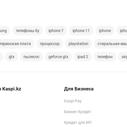
ung
телефоны бу
iphone 7
iphone 11
iphone
iph
теринская плата
процессор
playstation
стиральная ма
gtx
пылесос
geforce gtx
ipad 2
телефон
ai
 Kaspi.kz
Для Бизнеса
Kaspi Pay
Бизнес Кредит
Кредит для ИП