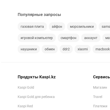
Популярные запросы
газовая плита
айфон
морозильники
sams
игровой компьютер
смартфон
аккаунт
ма
наушники
обмен
ddr2
xiaomi
macbook
Продукты Kaspi.kz
Сервисы
Kaspi Gold
Магазин
Kaspi Gold для ребенка
Travel
Kaspi Red
Платежи