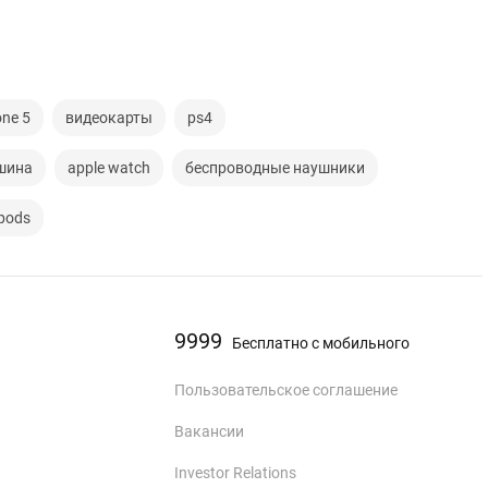
one 5
видеокарты
ps4
шина
apple watch
беспроводные наушники
rpods
9999
Бесплатно с мобильного
Пользовательское соглашение
Вакансии
Investor Relations