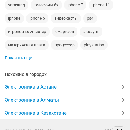
samsung
телефоны бу
iphone 7
iphone 11
iphone
iphone 5
видеокарты
ps4
игровой компьютер
смартфон
аккаунт
материнская плата
процессор
playstation
Показать еще
стиральная машина
айфон 7
беспроводные наушники
наушники
обмен
Похожие в городах
ddr2
xiaomi
macbook
компьютер
gtx
Электроника в Астане
пылесос
ipad 2
телефон
iphone 6
Электроника в Алматы
кислородный концентратор
Электроника в Казахстане