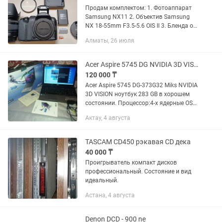
Продам комплектом: 1. Фотоаппарат
Samsung NX11 2. Объектив Samsung
NX 18-55mm F3.5-5.6 OIS II 3. Бленда от
объектива Samsung SCH-B 4. Защитный
Алматы, 26 июля
фильтр Sigma EX Multi-Coated UV
58mm 5. Аккумулятор от...
Acer Aspire 5745 DG NVIDIA 3D VISION ноутбук 283 GB
120 000 ₸
Acer Aspire 5745 DG-373G32 Miks NVIDIA
3D VISION ноутбук 283 GB в хорошем
состоянии. Процессор:4-х ядерные OS
Windows:7, 10.64 bit
Актау, 4 августа
(четырехъядерный). Средство 3D —
просмотра Вluetooth, webcam есть...
TASCAM CD450 рэкавая CD дека
40 000 ₸
Проигрыватель компакт дисков
профессиональный. Состояние и вид
идеальный.
Астана, 4 августа
Denon DCD - 900 ne