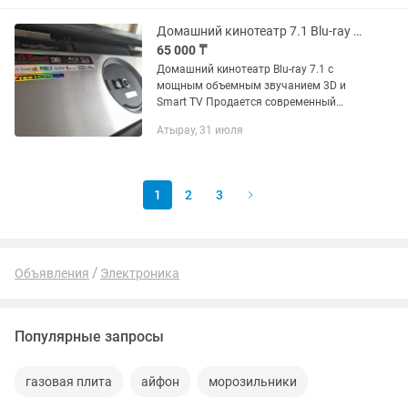
царапин. В наличии: CD-R (700MB /...
Домашний кинотеатр 7.1 Blu-ray 3D со SMART TV мощность 1 200 V
65 000 ₸
Домашний кинотеатр Blu-ray 7.1 с
мощным объемным звучанием 3D и
Smart TV Продается современный
домашний кинотеатр премиального
Атырау, 31 июля
уровня с поддержкой Blu-ray 3D,
объемного звука 7.1 и широкими...
1
2
3
Объявления
Электроника
Популярные запросы
газовая плита
айфон
морозильники