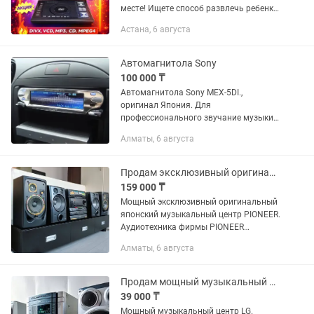
месте! Ищете способ развлечь ребенка
в долгой дороге или хотите посмотреть
Астана, 6 августа
любимые фильмы на даче, где нет
интернета? Этот...
Автомагнитола Sony
100 000 ₸
Автомагнитола Sony MEX-5DI.,
оригинал Япония. Для
профессионального звучание музыки.
Для ценителей, скидки нет. Продается
Алматы, 6 августа
и так дешево. Такого в КЗ не найдете.
Проигрыватель компакт-дисков,...
Продам эксклюзивный оригинальный японский музыкальный центр Pioneer
159 000 ₸
Мощный эксклюзивный оригинальный
японский музыкальный центр PIONEER.
Аудиотехника фирмы PIONEER
отличается высоким качеством
Алматы, 6 августа
звучания и надежностью, поэтому
среди любителей музыки она
пользуется...
Продам мощный музыкальный центр LG, с функцией караоке, колонка
39 000 ₸
Мощный музыкальный центр LG.