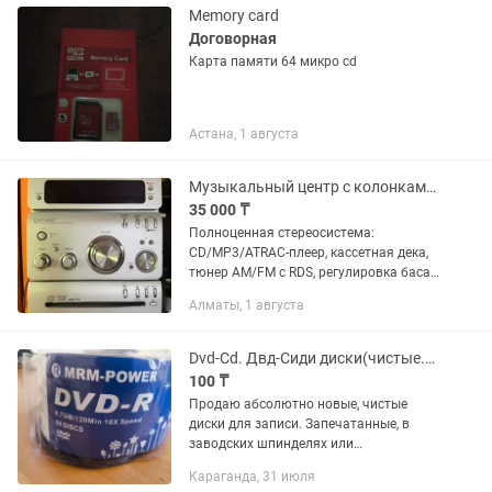
Memory card
Договорная
Карта памяти 64 микро cd
Астана, 1 августа
Музыкальный центр с колонками и пультом Sony CMT-GPZ7 Micro Hi-Fi, 2005
35 000 ₸
Полноценная стереосистема:
CD/MP3/ATRAC-плеер, кассетная дека,
тюнер AM/FM с RDS, регулировка баса
и высоких (DSGX), таймер сна и
Алматы, 1 августа
будильник по музыке. В комплекте —
две объёмные напольные колонки...
Dvd-Cd. Двд-Сиди диски(чистые.розница)
100 ₸
Продаю абсолютно новые, чистые
диски для записи. Запечатанные, в
заводских шпинделях или
индивидуальных боксах (Slim/Jewel).
Караганда, 31 июля
Идеальное состояние, поверхность без