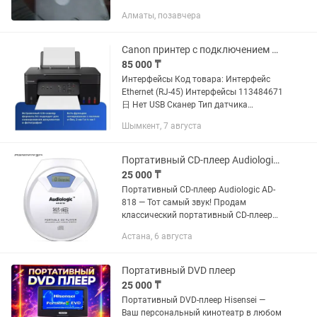
Алматы, позавчера
Canon принтер с подключением WI-FI
85 000 ₸
Интерфейсы Код товара: Интерфейс
Ethernet (RJ-45) Интерфейсы 113484671
日 Нет USB Сканер Тип датчика
Максимальный формат оригинала
Шымкент, 7 августа
Максимальный размер сканирования
контактный (CIS) A4 210x297...
Портативный CD-плеер Audiologic AD-818
25 000 ₸
Портативный CD-плеер Audiologic AD-
818 — Тот самый звук! Продам
классический портативный CD-плеер
Audiologic AD-818 в стильном белом
Астана, 6 августа
корпусе. Идеальный гаджет для
ценителей «ламповой» атмосферы...
Портативный DVD плеер
25 000 ₸
Портативный DVD-плеер Hisensei —
Ваш персональный кинотеатр в любом