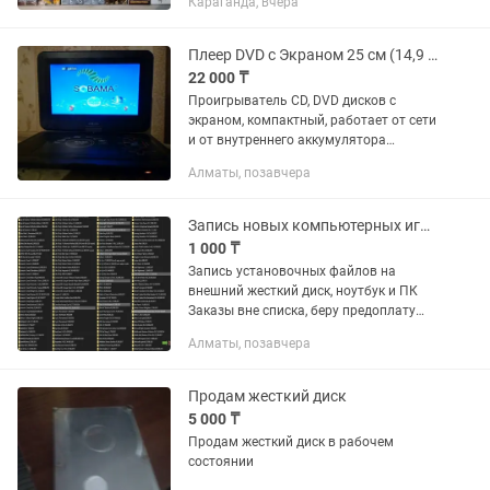
Караганда, вчера
Плеер DVD с Экраном 25 см (14,9 дюймов, Portable DVD)
22 000 ₸
Проигрыватель CD, DVD дисков с
экраном, компактный, работает от сети
и от внутреннего аккумулятора
(примерно 2 часа), также может
Алматы, позавчера
работать как ТВ (нужна антенна) и как
радиоприемник, также читает...
Запись новых компьютерных игр на внешний жесткий диск, ПК, ноутбук
1 000 ₸
Запись установочных файлов на
внешний жесткий диск, ноутбук и ПК
Заказы вне списка, беру предоплату
Коллекция игр 2002 - 2025 г. !!! Все игры
Алматы, позавчера
устанавливается и работают БЕЗ
ИНТЕРНЕТА !!! Выезд...
Продам жесткий диск
5 000 ₸
Продам жесткий диск в рабочем
состоянии