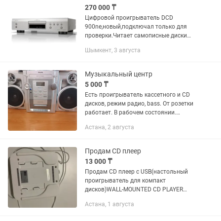
270 000 ₸
Цифровой проигрыватель DCD
900ne,новый,подключал только для
проверки.Читает самописные диски
без проблем.Подключение внешних
Шымкент, 3 августа
накопителей.Только писать,не
звонить.Видео и подробные фото
вышлю...
Музыкальный центр
5 000 ₸
Есть проигрыватель кассетного и CD
дисков, режим радио, bass. От розетки
работает. В рабочем состоянии.
Самовывоз
Астана, 2 августа
Продам CD плеер
13 000 ₸
Продам CD плеер с USB(настольный
проигрыватель для компакт
дисков)WALL-MOUNTED CD PLAYER
.Model:KC-808.Торг разумный.В
Астана, 1 августа
выходные возможна доставка