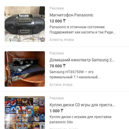
Реклама
Магнитофон Panasonic
12 000 ₸
Panasonic в отличном состоянии.
Поддерживает как кассеты и так Радио
и CD - диски ))). Может и на батарейках
Алматы, вчера
(на природе) и на электричестве (дома,
гараж и т.д.) работать.
Реклама
Домашний кинотеатр Samsung 2015г.в.
70 000 ₸
Samsung HT-E6750W — это
премиальный 7.1-канальный
домашний кинотеатр с поддержкой 3D
Астана, вчера
Blu-ray и суммарной мощностью 1330
Вт. Его главная особенность —
использование вакуумных ламп в
Реклама
предусилителе для...
Куплю диски CD игры для приставки panasonic 3do.
1 000 ₸
Куплю диски с играми для приставки
panasonic 3do