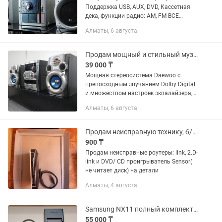
Поддержка USB, AUX, DVD, Кассетная
дека, функции радио: AM, FM ВСЕ
ОТЛИЧНО РАБОТАЕТ! ВНЕШНЕЕ В
Алматы, 6 августа
ОТЛИЧНОМ СОСТОЯНИИ!!
ПОДКЛЮЧАЕТСЯ К СМАРТФОНУ А
ТАКЖЕ К КОМПЬЮТЕРУ С...
Продам мощный и стильный музыкальный центр
39 000 ₸
Мощная стереосистема Daewoo с
превосходным звучанием Dolby Digital
и множеством настроек эквалайзера,
отличающаяся стильным дизайном,
Алматы, 6 августа
который гармонично впишется в
любой интерьер ВСЕ ОТЛИЧНО...
Продам неисправную технику, б/у, 2 роутера
900 ₸
Продам неисправные роутеры: link, 2.D-
link и DVD/ CD проигрыватель Sensor(
не читает диск) на детали
Алматы, 4 августа
Samsung NX11 полный комплект в отличном состоянии
55 000 ₸