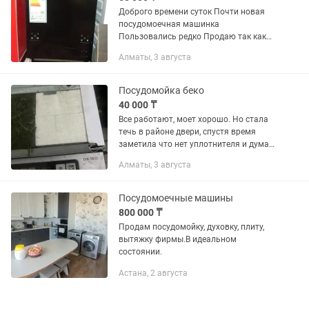
Доброго времени суток Почти новая
посудомоечная машинка
Пользовались редко Продаю так как
никто ей не пользуется Или же обмен
Алматы, 3 августа
на игровую приставку ps 4
Посудомойка беко
40 000 ₸
Все работают, моет хорошо. Но стала
течь в районе двери, спустя время
заметила что нет уплотнителя и думаю
это причина, куда он делся загадка,
Алматы, 3 августа
квартиру сдавала некоторое время
видимо им он...
Посудомоечные машины
800 000 ₸
Продам посудомойку, духовку, плиту,
вытяжку фирмы.В идеальном
состоянии.
Астана, 2 августа