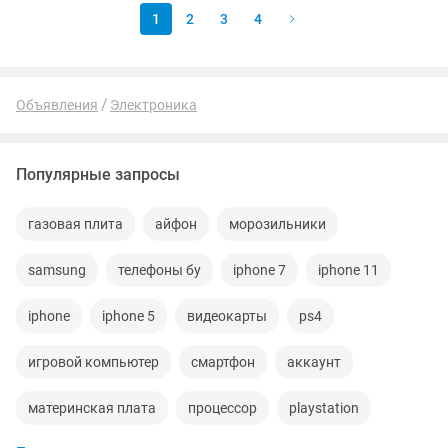
1
2
3
4
Объявления
Электроника
Популярные запросы
газовая плита
айфон
морозильники
samsung
телефоны бу
iphone 7
iphone 11
iphone
iphone 5
видеокарты
ps4
игровой компьютер
смартфон
аккаунт
материнская плата
процессор
playstation