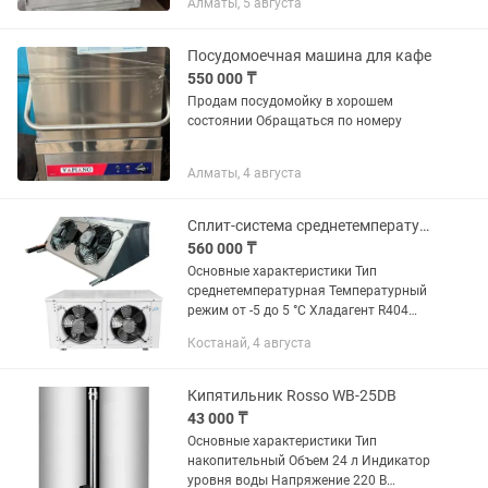
Алматы, 5 августа
воды вышла из строя.
Посудомоечная машина для кафе
550 000 ₸
Продам посудомойку в хорошем
состоянии Обращаться по номеру
Алматы, 4 августа
Сплит-система среднетемпературная Intercold МСМ 218 Evolution
560 000 ₸
Основные характеристики Тип
среднетемпературная Температурный
режим от -5 до 5 °C Хладагент R404
Напряжение 220 В Потребляемая
Костанай, 4 августа
мощность 0.955 кВт Ширина внешнего
блока 991 мм Глубина внешнего
блока...
Кипятильник Rosso WB-25DB
43 000 ₸
Основные характеристики Тип
накопительный Объем 24 л Индикатор
уровня воды Напряжение 220 В