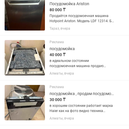
Посудомойка Ariston
80 000 ₸
Продаётся посудомоечная машина
Hotpoint Ariston. Модель LDF 12314. Б/у
в хорошем состоянии. Самовывоз.
Тараз, вчера
Возможно доставка при
договорённости. Торг уместен.
Реклама
посудомойка
40 000 ₸
в идеальном состоянии
посудомоечная машина продаю
техника встроенный марка беко
Алматы, вчера
Реклама
посудомойка , продам посудомойку , посудомоечная машина
30 000 ₸
в хорошем состоянии работает марка
Haier как на фото видно техника
встроенный
Алматы, вчера