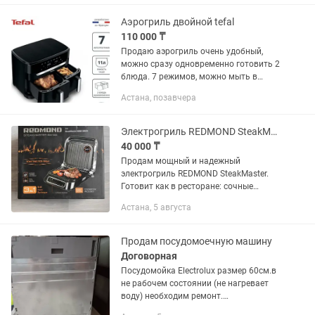
Аэрогриль двойной tefal
110 000 ₸
Продаю аэрогриль очень удобный,
можно сразу одновременно готовить 2
блюда. 7 режимов, можно мыть в
посудомойке, есть приложение по нему
Астана, позавчера
можно готовить всякие рецепты . Одна
большая, другая маленькая....
Электрогриль REDMOND SteakMaster RGM-M805 (Состояние идеальное!)
40 000 ₸
Продам мощный и надежный
электрогриль REDMOND SteakMaster.
Готовит как в ресторане: сочные
стейки, рыбу, овощи гриль и горячие
Астана, 5 августа
сэндвичи. Идеально для тех, кто хочет
питаться вкуснее и полезнее (можно...
Продам посудомоечную машину
Договорная
Посудомойка Electrolux размер 60см.в
не рабочем состоянии (не нагревает
воду) необходим ремонт.
Пользовались 1,5 года из-за жёсткой