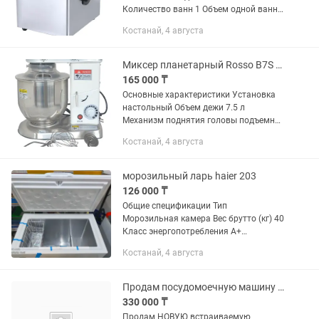
Количество ванн 1 Объем одной ванны
4 л Температурный режим от 50 до 200
Костанай, 4 августа
°С Мощность 2 кВт Ширина 270 мм
Глубина 385 мм Высота 320...
Миксер планетарный Rosso B7S cake
165 000 ₸
Основные характеристики Установка
настольный Объем дежи 7.5 л
Механизм поднятия головы подъемная
траверса Число скоростей вариатор
Костанай, 4 августа
(плавная регулировка) Скорость
вращения венчика от 0 до 1000...
морозильный ларь haier 203
126 000 ₸
Общие спецификации Тип
Морозильная камера Вес брутто (кг) 40
Класс энергопотребления A+
Климатический класс SN-T
Костанай, 4 августа
Напряжение/Частота 220-240 V / 50Hz
Система управления Электронная
Страна...
Продам посудомоечную машину Electrolux
330 000 ₸
Продам НОВУЮ встраиваемую