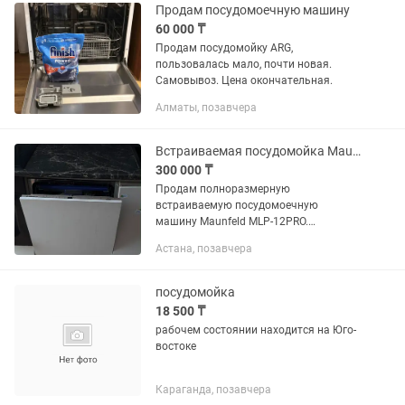
Продам посудомоечную машину
60 000 ₸
Продам посудомойку ARG,
пользовалась мало, почти новая.
Самовывоз. Цена окончательная.
Алматы, позавчера
Встраиваемая посудомойка Maunfeld
300 000 ₸
Продам полноразмерную
встраиваемую посудомоечную
машину Maunfeld MLP-12PRO.
Состояние идеальное, как новая.
Астана, позавчера
Куплена в марте, использовалась
всего 2 месяца. Полностью исправна,
без дефектов. Габариты...
посудомойка
18 500 ₸
рабочем состоянии находится на Юго-
востоке
Караганда, позавчера