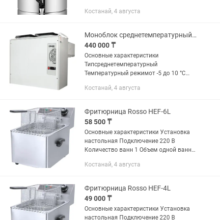
Мощность 1.8 кВт Страна
Костанай, 4 августа
производства Китай Описание
Кипятильник Rosso WB-25DB
предназначен для кипячения и...
Моноблок среднетемпературный POLAIR MM 222 S
440 000 ₸
Основные характеристики
Типсреднетемпературный
Температурный режимот -5 до 10 °C
Холодопроизводительность2200 Вт
Костанай, 4 августа
Объем камеры24 м3 ХладагентR404A
Напряжение380 В Потребляемая
мощность1.65...
Фритюрница Rosso HEF-6L
58 500 ₸
Основные характеристики Установка
настольная Подключение 220 В
Количество ванн 1 Объем одной ванны
6 л Температурный режим от 50 до 200
Костанай, 4 августа
°С Мощность 2.5 кВт Ширина 600 мм
Глубина 410 мм Высота 295...
Фритюрница Rosso HEF-4L
49 000 ₸
Основные характеристики Установка
настольная Подключение 220 В