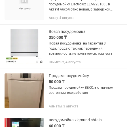
посудомойку Electrolux EEM923100L в
Актау! Абсолютно новая, в заводской
упаковке и пломбах (не вскрывалась).
Актау, 4 августа
Покупали себе, не пригодилась. В
магазинах стоит от 375 000 тг,...
Bosch посудомойка
350 000 ₸
Новая посудомойка, на гарантии 3
года, продаю так как переоценил
возможности, не пользуемся, торг есть
Шымкент, 4 августа
Продам посудомойку
50 000 ₸
Продам посудомойку BEKO, в отличном
состоянии, все работает
Алматы, 3 августа
посудомойка zigmund shtain
60 000 ₸