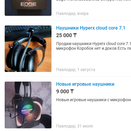
громкий звук Удобная посадка,...
Павлодар, вчера
Наушники Hyperx cloud core 7.1
25 000 ₸
Продам наушники Hyperx cloud core 7.
микрофон Коробок нет и доков Е
Павлодар, 1 августа
Новые игровые наушники
9 000 ₸
Новые игровые наушники с микрофон
Павлодар, 31 июля