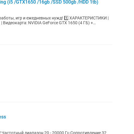
g (i5 /GTX1650 /16gb /SSD 500gb /HDD 1tb)
и ежедневных нужд! 1️⃣ ХАРАКТЕРИСТИКИ |
ess
Частотный диапазон 20 - 20000 Гц Сопротивление 32