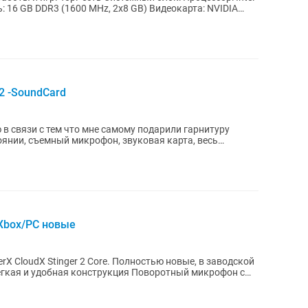
: 16 GB DDR3 (1600 MHz, 2x8 GB) Видеокарта: NVIDIA
2 -SoundCard
в связи с тем что мне самому подарили гарнитуру
янии, съемный микрофон, звуковая карта, весь
 Xbox/PC новые
X CloudX Stinger 2 Core. Полностью новые, в заводской
егкая и удобная конструкция Поворотный микрофон с