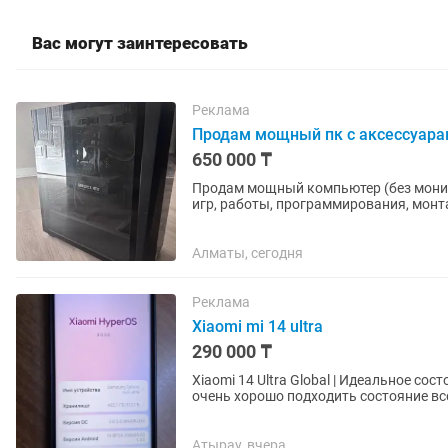
Вас могут заинтересовать
Реклама
Продам мощный пк с аксессуар
650 000 ₸
Продам мощный компьютер (без монит
игр, работы, программирования, монт
Характеристики: Процессор: Intel...
Алматы, сегодня
Реклама
Xiaomi mi 14 ultra
290 000 ₸
Xiaomi 14 Ultra Global | Идеальное состояние | Leica Для сына или доче
очень хорошо подходить состояние вс
бумажки и пленки от...
Атырау, вчера