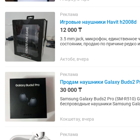
Реклама
Игровые наушники Havit h2008d
12 000 ₸
3.5 mm jack, микрофон, единственное 
состоянии, продаю по причине редко и
наклейка. прошу не звонить,...
Актобе, вчера
Реклама
Продам наушники Galaxy Buds2 P
30 000 ₸
Samsung Galaxy Buds2 Pro (SM-R510) Graphite — ори
беспроводные наушники Samsung Galaxy Buds
Samsung ✅ Модель: SM-R510 ✅ Цвет:...
Кокшетау, вчера
Реклама