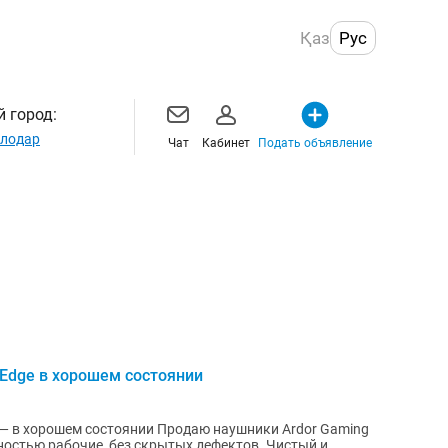
Қаз
Рус
 город:
лодар
Чат
Кабинет
Подать объявление
Edge в хорошем состоянии
 — в хорошем состоянии Продаю наушники Ardor Gaming
ностью рабочие, без скрытых дефектов. Чистый и