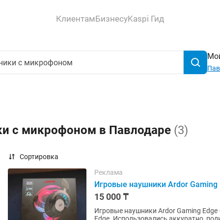
Клиентам
Бизнесу
Kaspi Гид
Мой
Пав
ки с микрофоном в Павлодаре
(3)
Сортировка
Реклама
Игровые наушники Ardor Gaming 
15 000 ₸
Игровые наушники Ardor Gaming Edge
Edge. Использовались аккуратно, пол