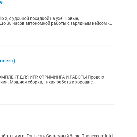
ые
p 2, с удобной посадкой на ухе. Новые,
..
плект)
КТ ДЛЯ ИГР, СТРИМИНГА И РАБОТЫ Продаю
нии. Мощная сборка, тихая работа и хорошие
ля современных...
 блок: Процессор: Intel