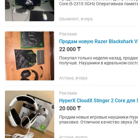
Core i5-2310 3GHz Оперативная память
GeForce GTX 750 Ti...
Шымкент, вчера
Реклама
Продам новую Razer Blackshark V
22 000 ₸
Покупал только неделю назад, продаю 
получше. Наушники в идеальном состо
комплект в целости. Звук отличный,...
Астана, вчера
Реклама
HyperX CloudX Stinger 2 Core для
20 000 ₸
Продам новые игровые наушники Hyper
упаковке. Отличное качество звука Л
функцией...
Астана, вчера