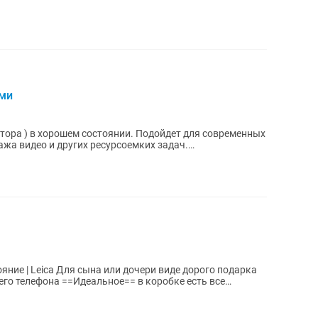
ами
ора ) в хорошем состоянии. Подойдет для современных
ажа видео и других ресурсоемких задач.
ри виде дорого подарка
его телефона ==Идеальное== в коробке есть все