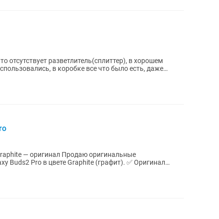
что отсутствует разветлитель(сплиттер), в хорошем
спользовались, в коробке все что было есть, даже
ro
гинал Продаю оригинальные
2 Pro в цвете Graphite (графит). ✅ Оригинал