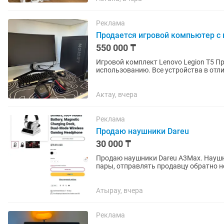
Реклама
Продается игровой компьютер с
550 000 ₸
Игровой комплект Lenovo Legion T5 Продается полный игровой комплект, полностью готов к
использованию. Все устройства в отл
Системный блок Lenovo...
Актау, вчера
Реклама
Продаю наушники Dareu
30 000 ₸
Продаю наушники Dareu A3Max. Наушни
пары, отправлять продавцу обратно н
руках с фирменной коробкой и...
Атырау, вчера
Реклама