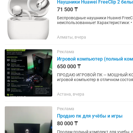
Наушники Huawei FreeClip 2 бел
71 500 ₸
Беспроводные наушники Huawei FreeCli
неиспользованные! Характеристики: • До 38 часов автономной работы с зарядным кейсом •
Bluetooth 6.0 • Радиус подключения до.
Алматы, вчера
Реклама
Игровой компьютер (полный ком
650 000 ₸
ПРОДАЮ ИГРОВОЙ ПК — МОЩНЫЙ КОМПЛЕ
игровой компьютер в отличном состоя
температуры. Отлично подойдет как д
Астана, вчера
Реклама
Продаю пк для учёбы и игры
80 000 ₸
Продам полный комплект для учебы, работы и игр. Торг есть Системный