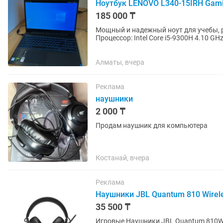
Ноутбук LENOVO L340-15IRH Gamin
185 000 ₸
Мощный и надежный ноут для учебы, работы, игр 
Процессор: Intel Core i5-9300H 4.10 GHz | Видеокарта: NVIDIA GeForce GTX 1650 (4 ГБ) +
встроенная Intel UHD...
Алматы, вчера
Реклама
наушники
2 000 ₸
Продам наушник для компьютера
Костанай, вчера
Реклама
Наушники JBL Quantum 810 Wirel
35 500 ₸
Игровые Наушники JBL Quantum 810W 