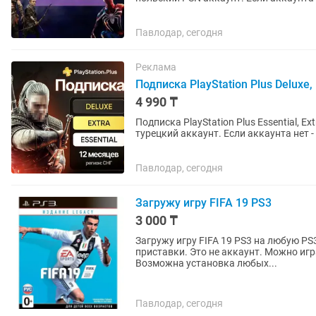
запросу. Работают на PS4 и...
Павлодар, сегодня
Реклама
Подписка PlayStation Plus Deluxe, E
4 990 ₸
Подписка PlayStation Plus Essential, Ex
турецкий аккаунт. Если аккаунта нет - открою новый. Почти во все
русская...
Павлодар, сегодня
Загружу игру FIFA 19 PS3
3 000 ₸
Загружу игру FIFA 19 PS3 на любую PS3 приставку Игра будет загру
приставки. Это не аккаунт. Можно играть по сети. Игра полност
Возможна установка любых...
Павлодар, сегодня