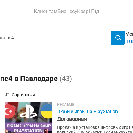
Клиентам
Бизнесу
Kaspi Гид
Мой
Пав
 пс4 в Павлодаре
(43)
Сортировка
Реклама
Любые игры на PlayStation
Договорная
Продажа и установка цифровых игр на
польский PSN аккаунт. Если аккаунта нет – помогу открыть. Любые игры и подписки по