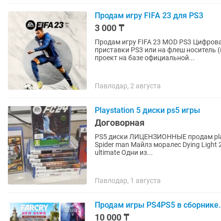
Продам игру FIFA 23 для PS3
3 000 ₸
Продам игру FIFA 23 MOD PS3 Цифровая версия игры Игра будет загружена на жесткий диск
приставки PS3 или на флеш носитель (плюс 1500 
проект на базе официальной...
Павлодар, 2 августа
Playstation 5 диски ps5 игры
Договорная
PS5 диски ЛИЦЕНЗИОННЫЕ продам playstation 5 игры список игр на пс5: Spider man 2 ps5
Spider man Майлз моралес Dying Light 
ultimate Одни из...
Павлодар, 1 августа
Продам игры PS4PS5 в сборнике.
10 000 ₸