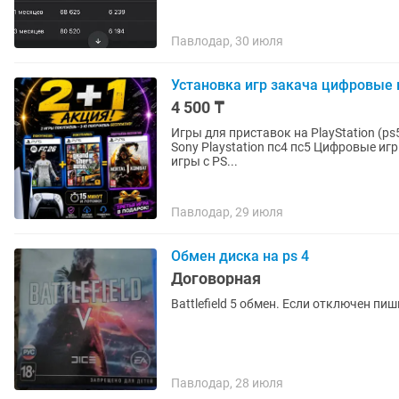
Павлодар, 30 июля
Установка игр закача цифровые 
4 500 ₸
Игры для приставок на PlayStation (ps5 ps4 пс5 
Sony Playstation пс4 пс5 Цифровые и
игры с PS...
Павлодар, 29 июля
Обмен диска на ps 4
Договорная
Battlefield 5 обмен. Если отключен пиш
Павлодар, 28 июля