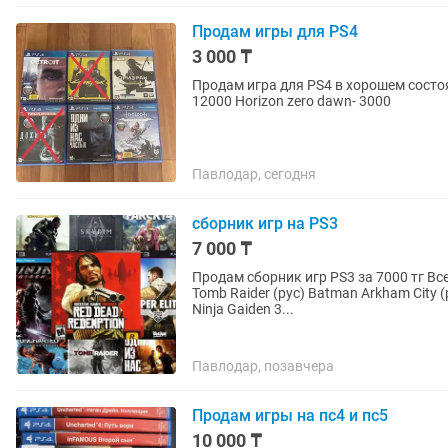
Продам игры для PS4
3 000 ₸
Продам игра для PS4 в хорошем состоян
12000 Horizon zero dawn- 3000
Павлодар, сегодня
сборник игр на PS3
7 000 ₸
Продам сборник игр PS3 за 7000 тг Все игры с
Tomb Raider (рус) Batman Arkham City (р
Ninja Gaiden 3...
Павлодар, позавчера
Продам игры на пс4 и пс5
10 000 ₸