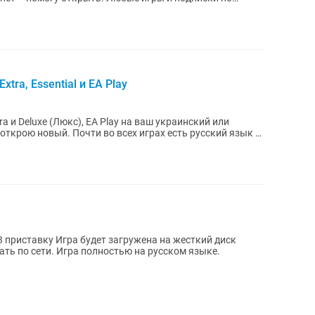
xtra, Essential и EA Play
tra и Deluxe (Люкс), EA Play на ваш украинский или
х играх есть русский язык и
жена на жесткий диск
ью на русском языке.