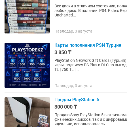
Все диски в отличном состоянии, полно
любой диск. В наличии: PS4: Riders Republic (Freeride Edition) Uncharted: Натан Дрейк. Коллекция
Uncharted...
Павлодар, 3 августа
Карты пополнения PSN Турция
3 850 ₸
PlayStation Network Gift Cards (Турция) Пополняйте баланс вашего PSN-аккаунта и покупайт
игры, подписку PS Plus и DLC по выгодным турецким ценам!
TL | 750 TL |...
Павлодар, 3 августа
Продам PlayStation 5
300 000 ₸
Продаю Sony PlayStation 5 в отличном
физических дисков, так и с цифровым
идеально, использовалась...