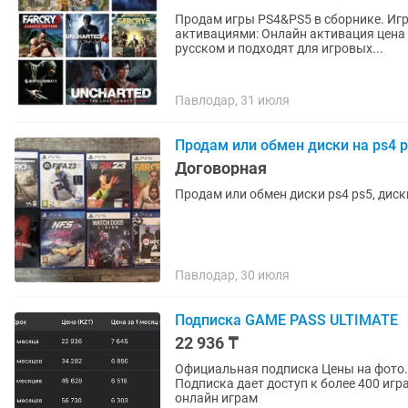
Продам игры PS4&PS5 в сборнике. Игры официально куплены в PSN Аккаунт продается
активациями: Онлайн активация цена 8000 тг Универсальная активация 10000 тг Игры на
русском и подходят для игровых...
Павлодар, 31 июля
Продам или обмен диски на ps4 
Договорная
Продам или обмен диски ps4 ps5, дис
Павлодар, 30 июля
Подписка GAME PASS ULTIMATE
22 936 ₸
Официальная подписка Цены на фото. Установка на Ваш аккаунт Оплата после проверки
Подписка дает доступ к более 400 игра
онлайн играм