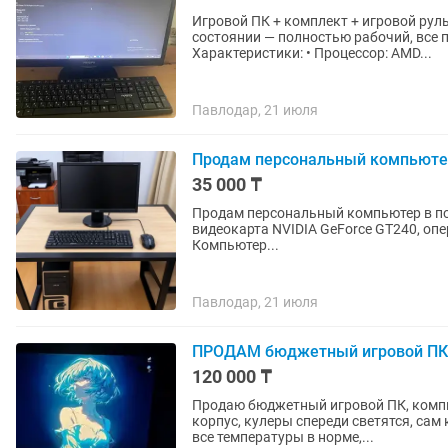
Игровой ПК + комплект + игровой руль+микрофон Продам готовый 
состоянии — полностью рабочий, все п
Характеристики: • Процессор: AMD...
Павлодар, 21 июля
Продам персональный компьюте
35 000 ₸
Продам персональный компьютер в полн
видеокарта NVIDIA GeForce GT240, оп
Компьютер...
Павлодар, 21 июля
ПРОДАМ бюджетный игровой ПК
120 000 ₸
Продаю бюджетный игровой ПК, компь
корпус, кулеры спереди светятся, са
все температуры в норме,...