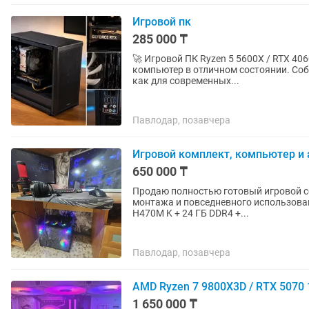
Игровой пк
285 000 ₸
🚀 Игровой ПК Ryzen 5 5600X / RTX 4060 8GB / 24GB
компьютер в отличном состоянии. Соб
как для современных...
Павлодар, позавчера
Игровой комплект, компьютер и
650 000 ₸
Продаю полностью готовый игровой се
монтажа и повседневного использования. Продам комплект: Intel Core i5-10400F +
H470M K + 24 ГБ DDR4 +...
Павлодар, позавчера
AMD Ryzen 7 9800X3D / RTX 5070
1 650 000 ₸