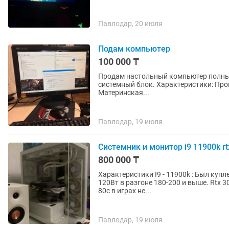
Павлодар, 20 июля
Подам компьютер
100 000 ₸
Продам настольный компьютер полный
системный блок. Характеристики: Процессор: Intel Core i3-10105 (4 ядра / 8 потоков, до 4.4 ГГц)
Материнская...
Павлодар, 19 июля
Системник и монитор i9 11900k r
800 000 ₸
Характеристики I9 - 11900k : Был купл
120Вт в разгоне 180-200 и выше. Rtx 3
80с в играх не...
Павлодар, 19 июля