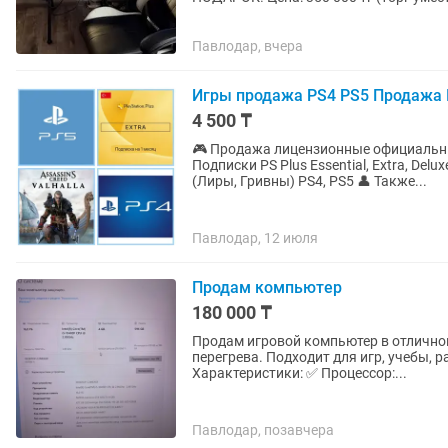
состоянии. Полностью...
Павлодар, вчера
Игры продажа PS4 PS5 Продажа П
4 500 ₸
🎮 Продажа лицензионные официальны
Подписки PS Plus Essential, Extra, Del
(Лиры, Гривны) PS4, PS5 👤 Также...
Павлодар, 12 июля
Продам компьютер
180 000 ₸
Продам игровой компьютер в отличном
перегрева. Подходит для игр, учебы, 
Характеристики: ✅ Процессор:...
Павлодар, позавчера