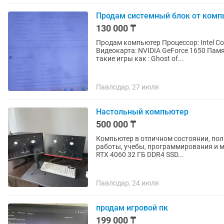
Продам системный блок от ком
130 000 ₸
Продам компьютер Процессор: Intel Core i5 10400F CPU 2.90 GHz Оперативка: 16 ГБ
Видеокарта: NVIDIA GeForce 1650 Памя
такие игры как : Ghost of...
Павлодар, 27 июля
Настольный компьютер
500 000 ₸
Компьютер в отличном состоянии, пол
работы, учебы, программирования и монтажа. Характеристики: Intel Core 
RTX 4060 32 ГБ DDR4 SSD...
Павлодар, 24 июля
продам игровой пк
199 000 ₸