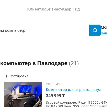
Клиентам
Бизнесу
Kaspi Гид
Мой
Пав
а компьютер в Павлодаре
(21)
Сортировка
Реклама
Компьютер для игр, стол, стул
349 999 ₸
Игровой компьютер Ryzen 5 3500 / GTX
ПОДАРОК! Цена: 350 000 тг (торг уместен) Продается игровой компьютер в отличном