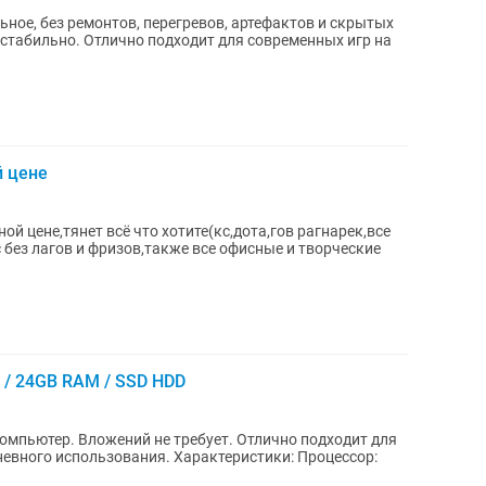
ьное, без ремонтов, перегревов, артефактов и скрытых
 стабильно. Отлично подходит для современных игр на
й цене
 цене,тянет всё что хотите(кс,дота,гов рагнарек,все
без лагов и фризов,также все офисные и творческие
B / 24GB RAM / SSD HDD
омпьютер. Вложений не требует. Отлично подходит для
вания. Характеристики: Процессор: