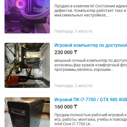
Продаю в комплекте! Состояние идеал
дефектов. Компьютер работает тихо и
максимальных настройках,...
Павлодар, 3 августа
Игровой компьютер по доступно
230 000 ₸
мощный сочный компьютер по доступной
ассасины,фар краи)в комфортный фпс 
программы,являясь хорошим...
Павлодар, 2 августа
Игровой ПК i7-7700 / GTX 980 4G
160 000 ₸
Продам полностью рабочий игровой к
игр, работы, монтажа, учебы и повседневного использо
Intel Core i7-7700 (4...