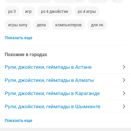
ps 3
игр
ps 4 джойстик
ps 4 игры
игры sony
дела
компьютеров
для пк
Показать еще
playstation 2
ps5
джойстик для
windows
игры playstation
playstation3
ps4
руль для
Похожие в городах
корпуса
PLAYSTATION4
игры sony playstation4
Рули, джойстики, геймпады в Астане
windows 1
аккумулятор
playstation 5
ps 5
Рули, джойстики, геймпады в Алматы
usb 3
тенге 1000
игровая консоль
игры на пк
Рули, джойстики, геймпады в Караганде
playstation 2 игра
Рули, джойстики, геймпады в Шымкенте
Рули, джойстики, геймпады в Костанае
Показать еще