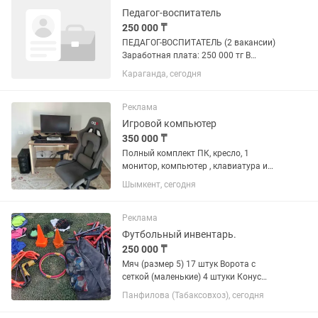
Педагог-воспитатель
250 000 ₸
ПЕДАГОГ-ВОСПИТАТЕЛЬ (2 вакансии)
Заработная плата: 250 000 тг В
дружный коллектив детского центра
Караганда, сегодня
«Грамотейка» требуются 2 педагога-
воспитателя: 👧 Группа 4–5 лет 🧒
Группа 6–7 лет Мы предлагаем: ✔️...
Реклама
Игровой компьютер
350 000 ₸
Полный комплект ПК, кресло, 1
монитор, компьютер , клавиатура и
мышка Мощный монитор ASUS ROG
Шымкент, сегодня
Клавиатура и мышка hyper Наушники
новые в коробке хайпер икс Кресло
новое Видеокарта NVIDIA 2060...
Реклама
Футбольный инвентарь.
250 000 ₸
Мяч (размер 5) 17 штук Ворота с
сеткой (маленькие) 4 штуки Конус
игровой (большой) 10 штук Конус
Панфилова (Табаксовхоз), сегодня
игровой (маленький) 12 штук Фишки
игровые 90 штук Манишки: Маленькие