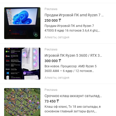
Реклама
Продам Игровой ПК amd Ryzen 7 4700G
250 000 ₸
Продам Игровой ПК amd Ryzen 7
4700G 8 ядер 16 потоков 3.6,4.4 ghz,
материнская плата asus B450 mA-2,
Алматы, сегодня
оперативная память ОЗУ 32гб ддр4
3200 gskiil flare x Samsung, видеокарта
amd radeon rx590 nitro...
Реклама
Игровой ПК Ryzen 5 3600 / RTX 3050 8GB / 16GB DDR4 / NVMe 500GB
300 000 ₸
Все новое. Процессор: AMD Ryzen 5
3600 AM4 — 6 ядер / 12 потоков
Видеокарта: Asus Phoenix RTX 3050
Алматы, сегодня
Dual 8GB Материнская плата: MSI
A520M-A PRO Оперативная память:
DDR4 Kingston Fury Renegade...
Реклама
Срочноо клаш аккаунт сатылады Тх 18 Игровые аккаунты Клаш оф кланс
73 450 ₸
Клаш оф кланс, Тх 18 акк сатылады, в
основном главный заттары фулл,