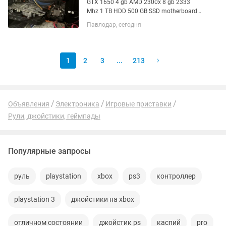
GTX 1650 4 gb AMD 2300x 8 gb 2333
Mhz 1 TB HDD 500 GB SSD motherboard
A320M Корпус не бит, не крашен
Павлодар, сегодня
Установлена чистая официальная
Windows 10 Pro, при желании могу
установить заочно весь...
1
2
3
...
213
Объявления
Электроника
Игровые приставки
Рули, джойстики, геймпады
Популярные запросы
руль
playstation
xbox
ps3
контроллер
playstation 3
джойстики на xbox
отличном состоянии
джойстик ps
каспий
pro