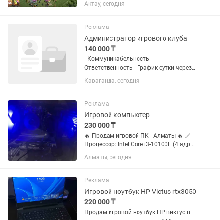
защита фулл тек суперзаряд қалды,
Актау, сегодня
толық инфо керек болса жазыңдар,
Актау-Бейнеу қолма қол, оплата тек
Каспи
Реклама
Администратор игрового клуба
140 000 ₸
- Коммуникабельность -
Ответственность - График сутки через
двое (с 9 утра до 9 утра)
Караганда, сегодня
Реклама
Игровой компьютер
230 000 ₸
🔥 Продам игровой ПК | Алматы 🔥 ✅
Процессор: Intel Core i3-10100F (4 ядра
/ 8 потоков) ✅ Видеокарта: NVIDIA
Алматы, сегодня
GeForce RTX 2060 SUPER 8GB ✅
Оперативная память: 8 ГБ DDR4 ✅ SSD
480 ГБ + HDD 500 ГБ ✅...
Реклама
Игровой ноутбук HP Victus rtx3050
220 000 ₸
Продам игровой ноутбук НР виктус в