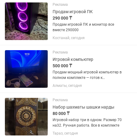
22 штуки Большие 13 штук Колечки...
Реклама
Продам игровой ПК
290 000 ₸
Продам игровой ПК и монитор все
вместе 290000
Костанай, сегодня
Реклама
Игровой компьютер
500 000 ₸
Продам мощный игровой компьютер в
полном комплекте — готов к
использованию! Продаю полностью
Алматы, сегодня
оборудованное игровое место.
Идеальный вариант для игр, работы,
учебы и повседневных задач. Всё...
Реклама
Набор шахматы шашки нарды
80 000 ₸
Игровой набор три в одном. Размер 70
на32. Ручная работа. Все в комплекте
Тараз, сегодня