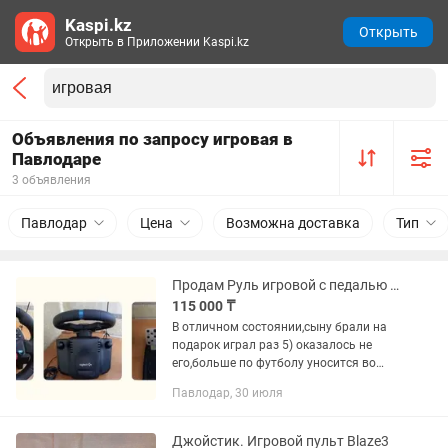
Kaspi.kz
Открыть
Открыть в Приложении Kaspi.kz
Объявления по запросу игровая в
Павлодаре
3 объявления
Павлодар
Цена
Возможна доставка
Тип
Продам Руль игровой с педалью G29
115 000 ₸
В отличном состоянии,сыну брали на
подарок играл раз 5) оказалось не
его,больше по футболу уносится во
дворе. Берите если увлекаетесь
Павлодар, 30 июля
состояние как новый!
Джойстик. Игровой пульт Blaze3