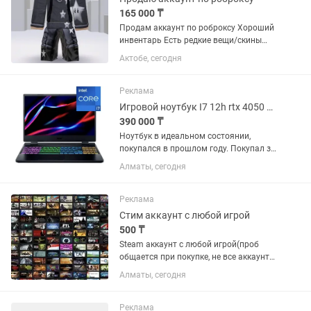
165 000 ₸
Продам аккаунт по роброксу Хороший
инвентарь Есть редкие вещи/скины
(если/есть). Аккаунт прочностью
Актобе, сегодня
рабочий После покупки передам
логин,пароль и почту (если передается)
Очень много денег вложил...
Реклама
Игровой ноутбук I7 12h rtx 4050 165гц 16гб
390 000 ₸
Ноутбук в идеальном состоянии,
покупался в прошлом году. Покупал за
750 000 тг. Продаю в связи с покупкой
Алматы, сегодня
Mac.
Реклама
Стим аккаунт с любой игрой
500 ₸
Steam аккаунт с любой игрой(проб
общается при покупке, не все аккаунты
по 500) Легит ! АККАУНТЫ НЕ ОБЩИЕ ,
Алматы, сегодня
ЛИЧНЫЕ С Steam Guard ! Есть гарантия
ПОЖИЗНЕННО,если что то случится то
поменяю аккаунт...
Реклама