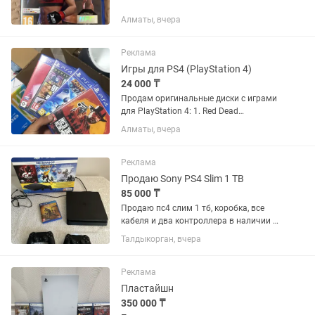
Алматы, вчера
Реклама
Игры для PS4 (PlayStation 4)
24 000 ₸
Продам оригинальные диски с играми
для PlayStation 4: 1. Red Dead
Redemption 2 — 8 000 – 11 000 тг 2. GTA
Алматы, вчера
V (Grand Theft Auto V) — 7 000 – 9 000 тг
3. Ratchet & Clank — 4 000 – 6 000 тг 4.
FIFA 20 —...
Реклама
Продаю Sony PS4 Slim 1 TB
85 000 ₸
Продаю пс4 слим 1 тб, коробка, все
кабеля и два контроллера в наличии и
в отличном состоянии, плюсом диск
Талдыкорган, вчера
МК 11
Реклама
Пластайшн
350 000 ₸