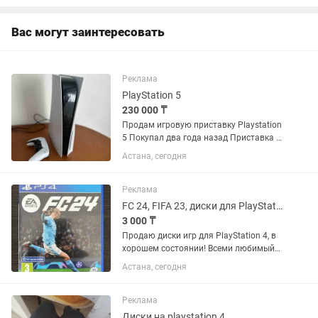
фан проект на базе официальной...
Вас могут заинтересовать
Реклама
PlayStation 5
230 000 ₸
Продам игровую приставку Playstation
5 Покупал два года назад Приставка и
джойстик полностью в исправном
Астана, сегодня
состоянии Не вскрывалась и на
ремонте не была, все пломбы на месте
Пользовался исключительно...
Реклама
FC 24, FIFA 23, диски для PlayStation 4/5
3 000 ₸
Продаю диски игр для PlayStation 4, в
хорошем состоянии! Всеми любимый
Футбол. Погрузитесь в ностальгию
Астана, сегодня
крутых составов и захватывающей
атмосферы виртуального футбола)
❗️Прошу не звонить, а...
Реклама
Диски на playstation 4