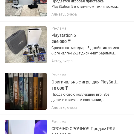
Продается игровая приставка
PlayStation 5 в отличном техническом
и внешнем состоянии. Использовалась
Алматы, вчера
аккуратно, работает без нареканий. В
комплекте: PlayStation 5;
оригинальный беспроводной
Реклама
геймпад...
Playstation 5
266 000 ₸
Срочно сатылады ps5 джойстик өзімен
бірге келген 2-шт диск 4-шт барлығы
бірге сумкасы карапкасы бар .
Актау, вчера
Реклама
Оригинальные игры для PlaySation 5 / PS5
10 000 ₸
Продаю свою коллекцию игр. Все
диски в отличном состоянии,
использовались очень мало
Алматы, вчера
(буквально 2–ю-3 раза), без царапин и
повреждений. Все полностью рабочие.
В наличии: Assassin’s Creed Valhalla -...
Реклама
СРОЧНО СРОЧНО!!!Продам PS 5