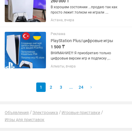
260 000 ₸
В хорошем состоянии ...продаю так как
просто лежит.толком не играли .
Коробка доки все провода .два
Астана, вчера
джойстика в комплекте.4 игры на
дисках.установлен мк1 Делюкс .плюс
навесная подставка на стену...
Реклама
PlayStation Plus/цифровые игры
1 500 ₸
ВНИМАНИЕ!!! Я приобретаю только
цифровые версии игр и подписку ,
никаких дисков у меня нет, диски я не
Алматы, вчера
продаю. В мои услуги входит: Создание
аккаунта (учетная запись) региона
Турция и Украина для...
1
2
3
...
24
Объявления
Электроника
Игровые приставки
Игры для приставок