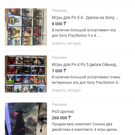
Гарантия на все игры есть ! Цены
разные !
Реклама
Игры для Ps 5 4 . Диски на Sony Playstation FIFA GTA детские спортивные ..
8 000 ₸
В наличии большой ассортимент игр
для Sony PlayStation 5 и 4 .
Оригинальные лицензионные с
Алматы, сегодня
гарантией ! Все игры в идеальном
состоянии, без царапин , как новые .
Гарантия есть ! Можете приехать...
Реклама
Игры для Ps 4 Ps 5 диски Ойындар PlayStation Slim Pro Слим Про обычный Пс
7 000 ₸
В наличии большой ассортимент очень
интересных игр для Sony PlayStation 4
и 5 . Все игры оригинальные
Алматы, сегодня
лицензионные. Гарантия на все игры .
Звоните Пишите , Рады каждому.
Реклама
Ps5 срочно
260 000 ₸
Продам весь комплект Сонька два
джойстика в комплекте .4 игры диски