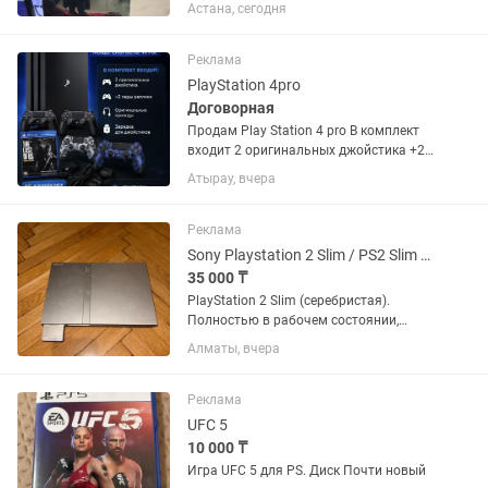
плюс установлен MK1
Астана, сегодня
Делюкс.зарядная станция навесная
подставка.есть отдельные крепления
для подвешивания джойстиков
Реклама
новые...
PlayStation 4pro
Договорная
Продам Play Station 4 pro В комплект
входит 2 оригинальных джойстика +2
пары реплики Оригинальные провода
Атырау, вчера
Зарядка для джойстиков В подарок
диск The Last Of Us(полностью на
русском языке) Приставка не...
Реклама
Sony Playstation 2 Slim / PS2 Slim серебристый
35 000 ₸
PlayStation 2 Slim (серебристая).
Полностью в рабочем состоянии,
диски читаются, всё проверено. В
Алматы, вчера
комплекте: •Консоль PS2 Slim •Два
оригинальных джойстика •Блок
питания •Оригинальный...
Реклама
UFC 5
10 000 ₸
Игра UFC 5 для PS. Диск Почти новый