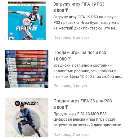
Загружу игру FIFA 19 PS3
3 000 ₸
Загружу игру FIFA 19 PS3 на любую
PS3 приставку Игра будет загружена
на жесткий диск приставки. Это не
аккаунт. Можно играть по сети. Игра
Павлодар, 6 августа
полностью на русском языке.
Возможна установка любых...
Продам игры на пс4 и пс5
10 000 ₸
Все диски в отличном состоянии,
полностью рабочие, без проблем с
чтением. Цена 10 000 тг за любой диск.
В наличии: PS4: Riders Republic (Freeride
Павлодар, 3 августа
Edition) Uncharted: Натан Дрейк.
Коллекция Uncharted...
Продам игру FIFA 23 для PS3
3 000 ₸
Продам игру FIFA 23 MOD PS3
Цифровая версия игры Игра будет
загружена на жесткий диск приставки
PS3 или на флеш носитель (плюс 1500
Павлодар, 2 августа
тг флешка на 32 гб) Неофициальный