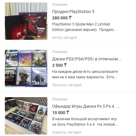
Реклама
Продаю PlayStation 5
280 000 ₸
PlayStation 5 Spider-Man 2 Limited
Edition (дисковая версия) . Продаю
свою лимитированную PS5 Spider-Man
Актау, сегодня
2 Edition в связи со сборкой ПК.
Консоль полностью исправна,
работает без нареканий, не...
Реклама
Диски PS3/PS4/PS5/ в отличном состоянии/обмен/гарантия.
2 500 ₸
На каждом диске есть цена,напишите
мне на я вам скину варианты . Есть
обмен на интересующий меня диск или
Уральск, сегодня
на любой с вашей доплатой или
несколько дисков на 1. Можно все
проверить также есть...
Реклама
Ойындар Игры Диски Ps 5 Ps 4 . Все для Sony PlayStation Пс 5
10 000 ₸
В наличии большой ассортимент игр
на Sony PlayStation 5 и 4 . На любой
вкус . Все игры лицензионные ,
Алматы, сегодня
оригинальные . Состояние идеал .