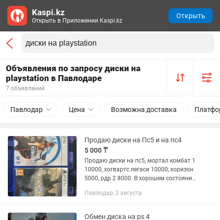
Kaspi.kz
Открыть
Открыть в Приложении Kaspi.kz
Объявления по запросу диски на
playstation в Павлодаре
7 объявлений
Павлодар
Цена
Возможна доставка
Платфо
Продаю диски на Пс5 и на пс4
5 000 ₸
Продаю диски на пс5, мортал комбат 1
10000, хогвартс легаси 10000, хоризон
5000, рдр 2 8000. В хорошем состоянии
.
Павлодар, 2 августа
Обмен диска на ps 4