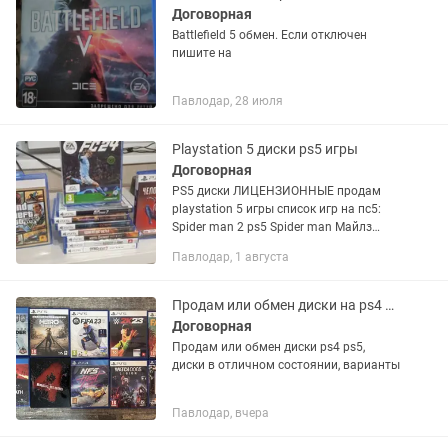
Договорная
Battlefield 5 обмен. Если отключен
пишите на
Павлодар, 28 июля
Playstation 5 диски ps5 игры
Договорная
PS5 диски ЛИЦЕНЗИОННЫЕ продам
playstation 5 игры список игр на пс5:
Spider man 2 ps5 Spider man Майлз
моралес Dying Light 2 stay Human ps5
Павлодар, 1 августа
Marvel Midnight suns Mortal kombat 11
ultimate Одни из...
Продам или обмен диски на ps4 ps5
Договорная
Продам или обмен диски ps4 ps5,
диски в отличном состоянии, варианты
Павлодар, вчера