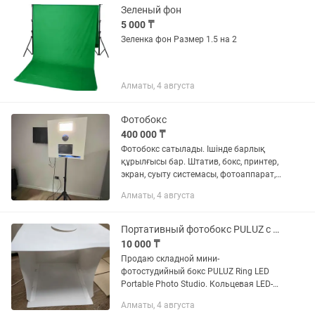
Зеленый фон
5 000 ₸
Зеленка фон Размер 1.5 на 2
Алматы, 4 августа
Фотобокс
400 000 ₸
Фотобокс сатылады. Ішінде барлық
құрылғысы бар. Штатив, бокс, принтер,
экран, суыту системасы, фотоаппарат,
жарық. Тек программасын сатып алып,
Алматы, 4 августа
қосу керек. Сурет бөлек емес бірден
бокстан шығады....
Портативный фотобокс PULUZ с кольцевой LED-подсветкой (3 режима)
10 000 ₸
Продаю складной мини-
фотостудийный бокс PULUZ Ring LED
Portable Photo Studio. Кольцевая LED-
подсветка с 3 режимами яркости и
Алматы, 4 августа
цвета. Удобный для фото и видео