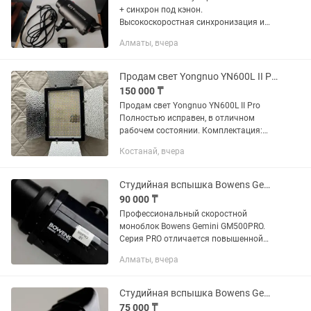
+ синхрон под кэнон.
Высокоскоростная синхронизация и
короткий импульс для замораживания
Алматы, вчера
движения. Брал давно для предметной
съемки. Мало пользовался. Продаю...
Продам свет Yongnuo YN600L II Pro
150 000 ₸
Продам свет Yongnuo YN600L II Pro
Полностью исправен, в отличном
рабочем состоянии. Комплектация:
Свет Yongnuo YN600L II Pro 2
Костанай, вчера
аккумулятора Зарядное устройство
Блок питания Пульт...
Студийная вспышка Bowens Gemini 500PRO (Импульсный свет)
90 000 ₸
Профессиональный скоростной
моноблок Bowens Gemini GM500PRO.
Серия PRO отличается повышенной
надежностью и скоростью работы,
Алматы, вчера
подходит для интенсивных съемочных
смен. Ключевые преимущества
версии...
Студийная вспышка Bowens Gemini 500R (Импульсный свет)
75 000 ₸