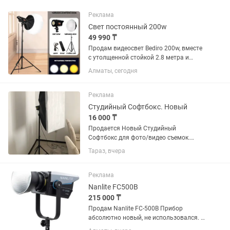
Реклама
Свет постоянный 200w
49 990 ₸
Продам видеосвет Bediro 200w, вместе
с утолщенной стойкой 2.8 метра и
шарообразным софтбоксом 65см
Алматы, сегодня
(chinaball). Возможна покупка с
софтбоксом 60х90см вместо
чайнабола. Постоянный свет
Реклама
регулируется...
Студийный Софтбокс. Новый
16 000 ₸
Продается Новый Студийный
Софтбокс для фото/видео съемок.
Размер: 60х90 LED лампа с цветовой
Тараз, вчера
температурой: теплый, холодный,
нейтральный 2700К до 6500К. Можно
управлять с помощью пульта.
Реклама
Nanlite FC500B
215 000 ₸
Продам Nanlite FC-500B Прибор
абсолютно новый, не использовался. В
комплекте: - прибор Nanlite FC-500B; -