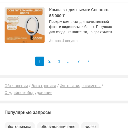
товаров, украшений, вязаных изделий
и...
Комплект для съемки Godox кольцевая лампа LR150 стойка 210 см
55 000 ₸
Продам комплект для качественной
фото- и видеосъемки Godox. Покупала
для создания контента, но практически
не пользовалась. Состояние отличное,
Астана, 4 августа
все полностью исправно. В комплект
входит: Кольцевая...
1
2
3
...
7
Объявления
Электроника
Фото- и видеокамеры
Студийное оборудование
Популярные запросы
фотосъемка
оборудования для
видео