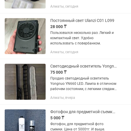
Алматы, сегодня
Постоянный свет Ulanzi C01 L099
28 000 ₸
Пользовался несколько раз. Легкий и
компактный свет. Удобно
использовать с повербанком.
Алматы, сегодня
Светодиодный осветитель Yongnuo YN660 LED
75 000 ₸
Продаю светодиодный осветитель
Yongnuo YN660 LED. Лампа в отличном
рабочем состоянии, с легкими следами
эксплуатации (небольшие потертости
Алматы, вчера
на корпусе). Все функции работают
как...
Фотофон для предметной съемки. Угловые фотофоны. Фотозоны
5 000 ₸
Фотофон, для предметной фото
съемки. Цена от 5000тг. И выше.