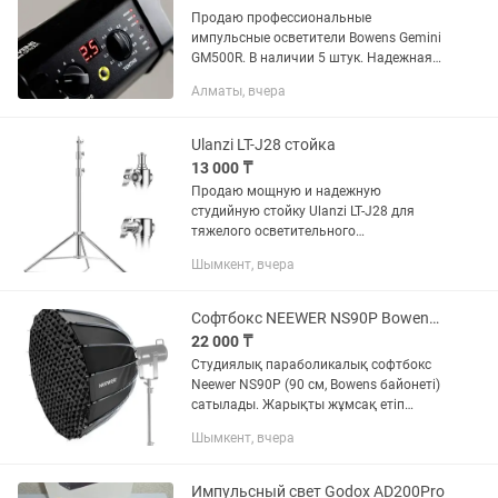
Продаю профессиональные
импульсные осветители Bowens Gemini
GM500R. В наличии 5 штук. Надежная
техника, проверенная временем.
Алматы, вчера
Стабильная цветовая температура и
честная...
Ulanzi LT-J28 стойка
13 000 ₸
Продаю мощную и надежную
студийную стойку Ulanzi LT-J28 для
тяжелого осветительного
оборудования (софтбоксов, вспышек,
Шымкент, вчера
постоянного света). Состояние:
Идеальное, состояние нового,
использовалась очень...
Софтбокс NEEWER NS90P Bowens Mount
22 000 ₸
Студиялық параболикалық софтбокс
Neewer NS90P (90 см, Bowens байонеті)
сатылады. Жарықты жұмсақ етіп
шашыратады, портрет пен видео
Шымкент, вчера
түсіруге таптырмайды. Жағдайы:
Жақсы, ұқыпты қолданылған,
жыртылған...
Импульсный свет Godox AD200Pro