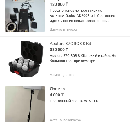
130 000 ₸
Продаю топовую портативную
вспышку Godox AD200Pro II. Состояние
идеальное, использовалась очень
бережно. Преимущество: Покупалась
Шымкент, вчера
официально, на руках есть
гарантийный талон и все (куплена в
июне...
Aputure B7C RGB 8-Kit
330 000 ₸
Aputure B7C RGB 8-Kit, новый в кейсе. Не
большой торг при осмотре.
Алматы, вчера
Лапмпа
4 000 ₸
Постоянный свет RGW W-LED
Астана, позавчера