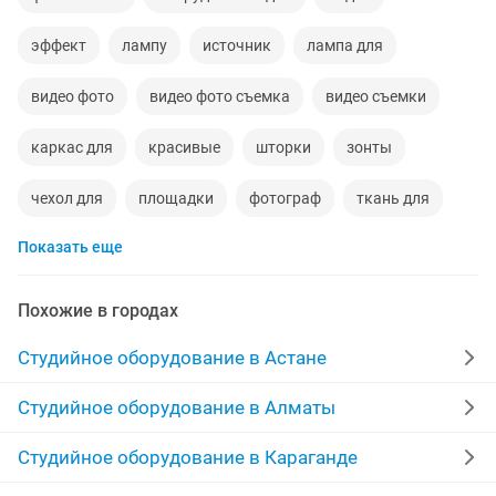
эффект
лампу
источник
лампа для
видео фото
видео фото съемка
видео съемки
каркас для
красивые
шторки
зонты
чехол для
площадки
фотограф
ткань для
Показать еще
фото зону
домашняя
штатив
штатив для телефона
сетевой кабель
студия
Похожие в городах
порт
500w
120w
переноска
жестки
Студийное оборудование в Астане
фотоаппараты
фокусы
сумка набор
сумки
Студийное оборудование в Алматы
видеосъемка
вспышка
плафон
чехлы
Студийное оборудование в Караганде