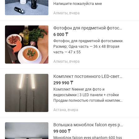
Напишите пожалуйста мне
Алматы, вчера
Фотофон для предметной фотосъемки
6 000 ₸
Фотофон, для предметной фотосъемки.
Размер; Одна часть — 36 х 48 Вторая
часть — 47 х 55
Алматы, вчера
Комплект постоянного LED-света Neewer 3 панели стойки NP-F
299 990 ₸
Комплект Neewer для фото и
видеосъёмки | 3 LED панели + стойки
Продам полностью готовый комплект
постоянного света для фото- и
Астана, вчера
видеосъёмки. В комплекте: 3 LED-
панели Neewer 3 стойки
аккумуляторы...
Вспышка моноблок falcon eyes phantom 600 hss и синхрон
99 000 ₸
Моноблок falcon eyes phantom 600 hss