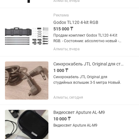
Алматы, вчера
оригинальный кейс; - блок питания; -
рефлектор; - кабели; - полный
заводской...
Реклама
Godox TL120 4-kit RGB
515 000 ₸
Продам комплект Godox TL120 4-Kit
RGB. - Состояние: абсолютно новый -
Полный комплект: 4 RGB-трубки, кейс,
Алматы, вчера
блоки питания, крепления -
Использования не было Причина
продажи: смена...
Синхрокабель JTL Original для студийных вспышек 3-5 метра
1 000 ₸
Синхрокабель JTL Original для
студийных вспышек 3-5 метра Новый.
Алматы, сегодня
Видеосвет Aputure AL-M9
10 000 ₸
Видеосвет Aputure AL-M9