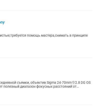
ony
истые,требуется помощь мастера,снимать в принципе
едневной съемки, объектив Sigma 24-70mm f/2.8 DG OS
ет полезный диапазон фокусных расстояний от