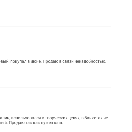
ектив Canon RF 28mm f/2.8 STM Новый, покупал в июне. Продаю в связи ненадобностью.
арапин, использовался в творческих целях, в банкетах не
ный. Продаю так как нужен кэш.