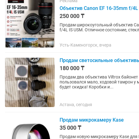
Реклама
Объектив Canon EF 16-35mm f/4L
250 000 ₸
Продам широкоугольный объектив Can
f/4L IS USM. Отличное состояние, стек
стабилизация работают идеально....
Усть-Каменогорск, вчера
Продам светосильные объективы 
180 000 ₸
Продам два объектива Viltrox байонет
пользовался мало, ходовой тамрон у м
будет скидка! Коробки и...
Астана, сегодня
Продам микрокамеру Kase
35 000 ₸
Продам новую микрокамеру Kase для I