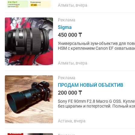
Алматы, вчера
Реклама
Sigma
450 000 ₸
Универсальный зум-объектив для повс
HSM с креплением Canon EF охватыва
широкоугольного до портретного,...
Алматы, вчера
Реклама
ПРОДАМ НОВЫЙ ОБЪЕКТИВ
200 000 ₸
Sony FE 90mm F2.8 Macro G OSS. Купле
без царапин и потертостей. Полный ко
крышки. Использовался...
Астана, вчера