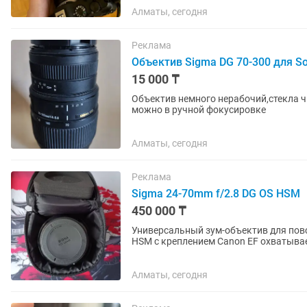
Алматы, сегодня
Реклама
Объектив Sigma DG 70-300 для S
15 000 ₸
Объектив немного нерабочий,стекла ч
можно в ручной фокусировке
Алматы, сегодня
Реклама
Sigma 24-70mm f/2.8 DG OS HSM
450 000 ₸
Универсальный зум-объектив для повс
HSM с креплением Canon EF охватыва
широкоугольного до портретного,...
Алматы, сегодня