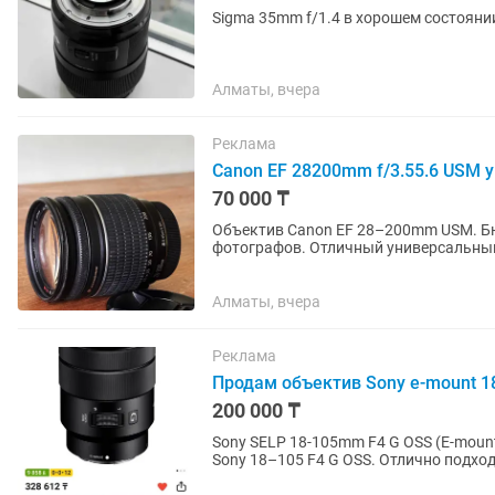
Sigma 35mm f/1.4 в хорошем состояни
Алматы, вчера
Реклама
Canon EF 28200mm f/3.55.6 USM 
70 000 ₸
Объектив Canon EF 28–200mm USM. Б
фотографов. Отличный универсальный объектив «на каждый день» — перекрывает большой
диапазон фокусных расстояний: от...
Алматы, вчера
Реклама
Продам объектив Sony e-mount 1
200 000 ₸
Sony SELP 18-105mm F4 G OSS (E-mount) — 270 000 тг, торг
Sony 18–105 F4 G OSS. Отлично подход
на всем диапазоне,...