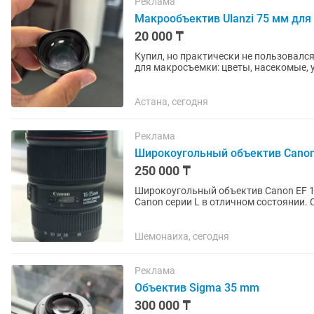
Реклама
Макрообъектив Ulanzi 75 мм для
20 000 ₸
Купил, но практически не пользовался. Состоян
для макросъемки: цветы, насекомые, 
фокусировка на расстоянии...
Астана, сегодня
Реклама
Широкоугольный объектив Canon
250 000 ₸
Широкоугольный объектив Canon EF 16-35mm f/4L IS USM П
Canon серии L в отличном состоянии. 
момента покупки 1 год.
Шемонаиха, сегодня
Реклама
Объектив Sigma 35 mm
300 000 ₸