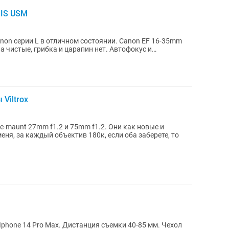
 IS USM
on серии L в отличном состоянии. Canon EF 16-35mm
ла чистые, грибка и царапин нет. Автофокус и
Viltrox
 e-maunt 27mm f1.2 и 75mm f1.2. Они как новые и
еня, за каждый объектив 180к, если оба заберете, то
phone 14 Pro Max. Дистанция съемки 40-85 мм. Чехол