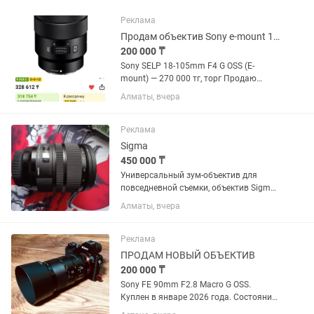
Реклама
Продам объектив Sony e-mount 18-105
200 000 ₸
Sony SELP 18-105mm F4 G OSS (E-
mount) — 270 000 тг, торг Продаю
универсальный объектив Sony 18–105
Алматы, вчера
F4 G OSS. Отлично подходит для фото и
особенно видео. Постоянная
светосила F4 на всем диапазоне,...
Реклама
Sigma
450 000 ₸
Универсальный зум-объектив для
повседневной съемки, объектив Sigma
24-70mm f/2.8 DG OS HSM с креплением
Алматы, вчера
Canon EF охватывает полезный
диапазон фокусных расстояний от
широкоугольного до портретного,...
Реклама
ПРОДАМ НОВЫЙ ОБЪЕКТИВ
200 000 ₸
Sony FE 90mm F2.8 Macro G OSS.
Куплен в январе 2026 года. Состояние
практически нового, без царапин и