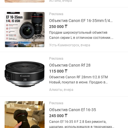
Астана, вчера
потертостей. Полный комплект:
коробка, документы, чехол, передняя и
задняя крышки. Использовался...
Реклама
Объектив Canon EF 16-35mm f/4L IS USM
250 000 ₸
Продам широкоугольный объектив
Canon серии L в отличном состоянии.
Canon EF 16-35mm f/4L IS USM.
Усть-Каменогорск, вчера
Отличное состояние, стекла чистые,
грибка и царапин нет. Автофокус и
стабилизация работают идеально....
Реклама
Объектив Canon Rf 28
115 000 ₸
Объектив Canon RF 28mm f/2.8 STM
Новый, покупал в июне. Продаю в
связи ненадобностью.
Алматы, вчера
Реклама
Объектив Canon Ef 16-35
245 000 ₸
Canon Ef 16-35 II F 2.8 Без ремонта,
царапин, использовался в творческих