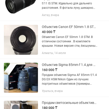
f/11 IS STM. Идеально для дальнего
расстояния. Я фотала луну, шикарно
выходит. Характеристики и фото луны
Актау, вчера
приложила. Луна получается
отчетливо. Объектив в идеальном...
Объектив Canon EF 50mm 1.8 STM. Портретник
40 000 ₸
Объектив Canon EF 50mm 1.8 STM. В
отличном состоянии . В комплекте
крышки. Новая версия стм, бесшумный
фокус, резкий, удобен для видео и на
Алматы, 14 июля
фото тоже. Светосильный. Цена 40.000
Объектив Sigma 85mm f 1.4 для Nikon (F, EF)
160 000 ₸
Продам объектив Sigma AF 85mm f/1.4
DG EX HSM Nikon Один из лучших
портретных объективов (примеры
фото прикрепил в объявлении). Резкий,
Уральск, вчера
светосильный с красивым рисунком
боке. Подходит как для...
Продам светосильные объективы Viltrox
180 000 ₸