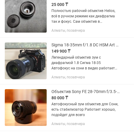
25 000 ₸
Полностью рабочий объектив Helios,
всё в ручном режиме как диафрагма
так и фокус. Сам объектив в
идеальном состоянии, все работает,
Алматы, позавчера
без царапин. Стоимость 20000 тенге,
плюс есть Переходник на EOS...
Sigma 18-35mm f/1.8 DC HSM Art для Sony
149 900 ₸
Легендарный объектив зум с
диафрагмой 1.8 Сигма 18-35
Автофокус на сони в видео работает
отлично Без переходника - 150к С
Алматы, позавчера
переходником - 240к
Объектив Sony FE 28-70mm f/3.5-5.6 OSS
80 000 ₸
Автофокусный зум объектив для Сони,
есть стабилизатор Работает хорошо,
подойдет для всего
Алматы, позавчера