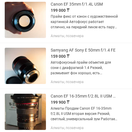
Canon EF 35mm f/1.4L USM
199 000 ₸
Прайм фикс от кэнон с художественной
картинкой Автофокус работает
отлично, на передней линзе есть пару
царапин, которые не влияют на
Алматы, позавчера
картинку
Samyang AF Sony E 50mm f/1.4 FE
159 000 ₸
Автофокусный прайм объектив для
сони с диафрагмой 1.4 Резкий,
размывает фон хорошо, есть
небольшая вмятина, не влияющая на
Алматы, позавчера
работу Так же есть другие объективы,
смотрите в профиле
Canon EF 16-35mm f/2.8L II USM Идеал
199 900 ₸
Алматы Продам Canon EF 16-35mm
f/2.8L II USM вторая версия Резкий,
светлый, универсальный зум Работает
идеально Полный комплект
Алматы, позавчера