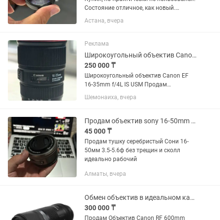
Состояние отличное, как новый.
Идеально подходит для макросъемки:
Астана, вчера
цветы, насекомые, украшения,
предметная съемка. Увеличение 10×,
фокусировка на расстоянии...
Реклама
Широкоугольный объектив Canon EF 16-35mm f/4L IS USM
250 000 ₸
Широкоугольный объектив Canon EF
16-35mm f/4L IS USM Продам
широкоугольный объектив Canon
Шемонаиха, вчера
серии L в отличном состоянии. Canon
EF 16-35mm f/4L IS USM. Редко
использовался, с момента покупки 1
Продам объектив sony 16-50mm 3.5-5.6f
год.
45 000 ₸
Продам тушку серебристый Сони 16-
50мм 3.5-5.6ф без трещин и сколл
идеально рабочий
Алматы, вчера
Обмен объектив в идеальном качестве
300 000 ₸
Продам Объектив Canon RF 600mm