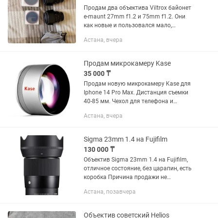
Продам два объектива Viltrox байонет
e-maunt 27mm f1.2 и 75mm f1.2. Они
как новые и пользовался мало,
ходовой тамрон у меня, за каждый
Астана, вчера
объектив 180к, если оба заберете, то
будет скидка! Коробки и...
Продам микрокамеру Kase
35 000 ₸
Продам новую микрокамеру Kase для
Iphone 14 Pro Max. Дистанция съемки
40-85 мм. Чехол для телефона и
крепление прилагаются
Астана, вчера
Sigma 23mm 1.4 на Fujifilm
130 000 ₸
Объектив Sigma 23mm 1.4 на Fujifilm,
отличное состояние, без царапин, есть
коробка Причина продажи не
пользуюсь
Астана, позавчера
Объектив советский Helios