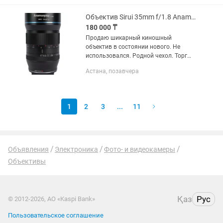
Объектив Sirui 35mm f/1.8 Anamorphic 1.33x для Sony E
180 000 ₸
Продаю шикарный киношный
объектив в состоянии нового. Не
использовался. Родной чехол. Торг
есть, предлагайте цену - подумаем
Астана, позавчера
Объектив Sirui 35mm f/1.8 Anamorphic
1.33x для Sony E
1
2
3
...
11
Объявления
Электроника
Фото- и видеокамеры
Объективы
Қаз
Рус
© 2012-2026, АО «Kaspi Bank»
Пользовательское соглашение